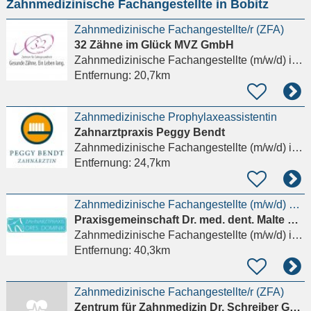
Zahnmedizinische Fachangestellte in Bobitz
eingeben
Zahnmedizinische Fachangestellte/r (ZFA)
32 Zähne im Glück MVZ GmbH
Zahnmedizinische Fachangestellte (m/w/d)
in Schwerin
Entfernung:
20,7km
Zahnmedizinische Prophylaxeassistentin
Zahnarztpraxis Peggy Bendt
Zahnmedizinische Fachangestellte (m/w/d)
in Blankenberg Ludwigslust-Parchim
Entfernung:
24,7km
Zahnmedizinische Fachangestellte (m/w/d) gesucht
Praxisgemeinschaft Dr. med. dent. Malte Dominik und Dr. med. dent. Agata Dominik
Zahnmedizinische Fachangestellte (m/w/d)
in Ratzeburg
Entfernung:
40,3km
Zahnmedizinische Fachangestellte/r (ZFA)
Zentrum für Zahnmedizin Dr. Schreiber GmbH