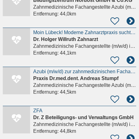
Bildungszentrum Nordost GmbH & Co.KG
Zahnmedizinische Fachangestellte Azubi (m/w/d)
Entfernung:
44,0km
Moin Lübeck! Moderne Zahnarztpraxis sucht ZFA (m/w/d) in Voll- oder Teilzeit
Dr. Holger Willruth Zahnarzt
Zahnmedizinische Fachangestellte (m/w/d)
in Lübeck, St. Jürgen
Entfernung:
44,1km
Azubi (m/w/d) zur zahnmedizinischen Fachangestellten gesucht
Praxis Dr.med.dent. Andreas Stumpf
Zahnmedizinische Fachangestellte Azubi (m/w/d)
Entfernung:
44,5km
ZFA
Dr. Z Beteiligungs- und Verwaltungs GmbH
Zahnmedizinische Fachangestellte (m/w/d)
in Lübeck
Entfernung:
44,8km