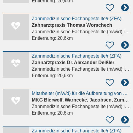
Entfernung:
20,4km
Zahnmedizinische Fachangestellte/r (ZFA)
Zahnarztpraxis Thomas Worschech
Zahnmedizinische Fachangestellte (m/w/d)
in Schwerin
Entfernung:
20,6km
Zahnmedizinische Fachangestellte/r (ZFA)
Zahnarztpraxis Dr. Alexander Deißler
Zahnmedizinische Fachangestellte (m/w/d)
in Schwerin
Entfernung:
20,6km
Mitarbeiter (m/w/d) für die Aufbereitung von Medizinprodukten (AEMP) in unserer MKG-Praxis gesucht
MKG Bierwolf, Warnecke, Jacobsen, Zumstrull PartG
Zahnmedizinische Fachangestellte (m/w/d)
in Schwerin
Entfernung:
20,6km
Zahnmedizinische Fachangestellte/r (ZFA)