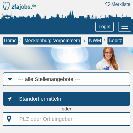
Merkliste
Tog
Login
nav
Home
Mecklenburg-Vorpommern
NWM
Bobitz
Job-
Kategorie
Standort ermitteln
oder
PLZ
oder
Ort