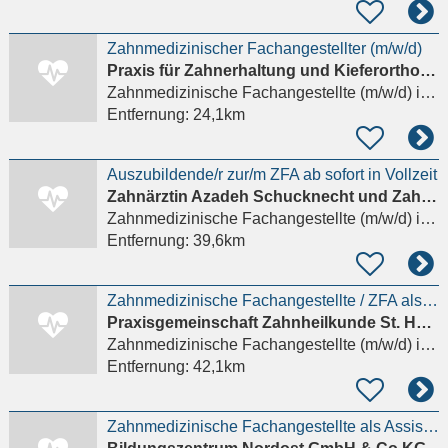
Zahnmedizinischer Fachangestellter (m/w/d)
Praxis für Zahnerhaltung und Kieferorthopädie Dr.MSc Ronald & Sebastian Möbius
Zahnmedizinische Fachangestellte (m/w/d)
in Blankenberg Ludwigslust-Parchim
Entfernung:
24,1km
Auszubildende/r zur/m ZFA ab sofort in Vollzeit
Zahnärztin Azadeh Schucknecht und Zahnarzt Eric Schucknech
Zahnmedizinische Fachangestellte (m/w/d)
in Lüdersdorf, Herrnburg
Entfernung:
39,6km
Zahnmedizinische Fachangestellte / ZFA als Behandlungsassistenz (m/w/d) in Groß Grönau bei Lübeck
Praxisgemeinschaft Zahnheilkunde St. Hubertus
Zahnmedizinische Fachangestellte (m/w/d)
in Groß Grönau, Sankt Hubertus
Entfernung:
42,1km
Zahnmedizinische Fachangestellte als Assistenz - ZFA (m/w/d)