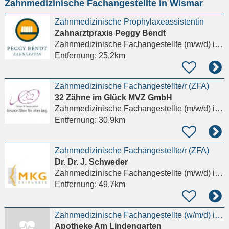
Zahnmedizinische Fachangestellte in Wismar
eingeben
Zahnmedizinische Prophylaxeassistentin
Zahnarztpraxis Peggy Bendt
Zahnmedizinische Fachangestellte (m/w/d)
in Blankenberg Ludwigslust-Parchim
Entfernung:
25,2km
Zahnmedizinische Fachangestellte/r (ZFA)
32 Zähne im Glück MVZ GmbH
Zahnmedizinische Fachangestellte (m/w/d)
in Schwerin
Entfernung:
30,9km
Zahnmedizinische Fachangestellte/r (ZFA)
Dr. Dr. J. Schweder
Zahnmedizinische Fachangestellte (m/w/d)
in Rostock
Entfernung:
49,7km
Zahnmedizinische Fachangestellte (w/m/d) im Bereich Stuhlassistenz in Voll- oder Teilzeit gesucht
Apotheke Am Lindengarten