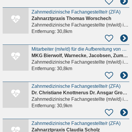
Zahnmedizinische Fachangestellte/r (ZFA)
Zahnarztpraxis Thomas Worschech
Zahnmedizinische Fachangestellte (m/w/d)
in Schwerin
Entfernung:
30,8km
Mitarbeiter (m/w/d) für die Aufbereitung von Medizinprodukten (AEMP) in unserer MKG-Praxis gesucht
MKG Bierwolf, Warnecke, Jacobsen, Zumstrull PartG
Zahnmedizinische Fachangestellte (m/w/d)
in Schwerin
Entfernung:
30,8km
Zahnmedizinische Fachangestellte/r (ZFA)
Dr. Christiane Knottnerus Dr. Ansgar Gross Fachzahnärzte für Kieferorthopädie
Zahnmedizinische Fachangestellte (m/w/d)
in Schwerin
Entfernung:
30,9km
Zahnmedizinische Fachangestellte/r (ZFA)
Zahnarztpraxis Claudia Scholz