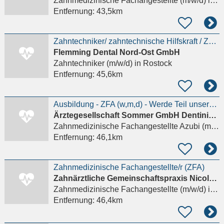
Zahnmedizinische Fachangestellte (m/w/d)
in Lambrechtshagen, Sievershagen
Entfernung:
43,5km
Zahntechniker/ zahntechnische Hilfskraft / ZFA (m/w/d) - Arbeitsvorbereitung
Flemming Dental Nord-Ost GmbH
Zahntechniker (m/w/d)
in Rostock
Entfernung:
45,6km
Ausbildung - ZFA (w,m,d) - Werde Teil unseres Teams –
Ärztegesellschaft Sommer GmbH Dentinis-MV MVZ
Zahnmedizinische Fachangestellte Azubi (m/w/d)
Entfernung:
46,1km
Zahnmedizinische Fachangestellte/r (ZFA)
Zahnärztliche Gemeinschaftspraxis Nicole Nickel und Nadine Hacker
Zahnmedizinische Fachangestellte (m/w/d)
in Rostock, Lütten Klein
Entfernung:
46,4km