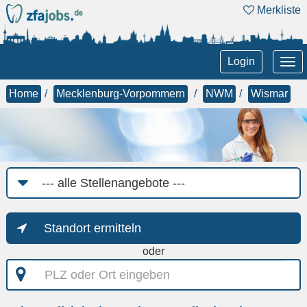
Merkliste
Tog
Login
nav
Home
Mecklenburg-Vorpommern
NWM
Wismar
Job-
Kategorie
Standort ermitteln
oder
PLZ
oder
Ort