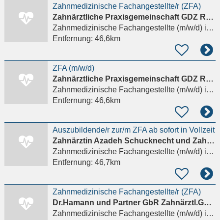
Zahnmedizinische Fachangestellte/r (ZFA)
Zahnärztliche Praxisgemeinschaft GDZ Rostock Lütten-Klein in GbR
Zahnmedizinische Fachangestellte (m/w/d)
in Rostock, Lütten Klein
Entfernung:
46,6km
ZFA (m/w/d)
Zahnärztliche Praxisgemeinschaft GDZ Rostock Lütten-Klein in GbR
Zahnmedizinische Fachangestellte (m/w/d)
in Rostock, Lütten Klein
Entfernung:
46,6km
Auszubildende/r zur/m ZFA ab sofort in Vollzeit
Zahnärztin Azadeh Schucknecht und Zahnarzt Eric Schucknech
Zahnmedizinische Fachangestellte (m/w/d)
in Lüdersdorf, Herrnburg
Entfernung:
46,7km
Zahnmedizinische Fachangestellte/r (ZFA)
Dr.Hamann und Partner GbR Zahnärztl.Gemeinschaftspr
Zahnmedizinische Fachangestellte (m/w/d)
in Rostock