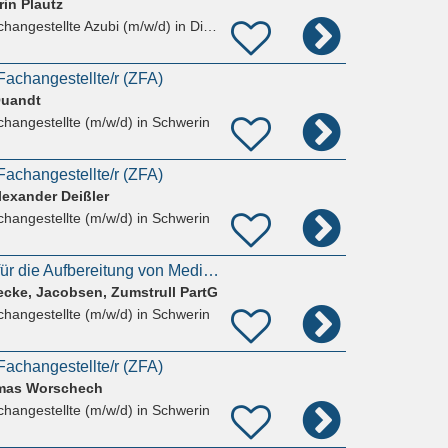
rin Plautz
hangestellte Azubi (m/w/d)
in Diekhof
achangestellte/r (ZFA)
Quandt
hangestellte (m/w/d)
in Schwerin
achangestellte/r (ZFA)
lexander Deißler
hangestellte (m/w/d)
in Schwerin
Mitarbeiter (m/w/d) für die Aufbereitung von Medizinprodukten (AEMP) in unserer MKG-Praxis gesucht
cke, Jacobsen, Zumstrull PartG
hangestellte (m/w/d)
in Schwerin
achangestellte/r (ZFA)
omas Worschech
hangestellte (m/w/d)
in Schwerin