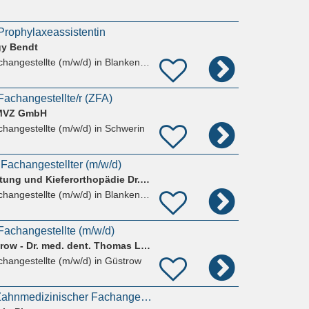
rophylaxeassistentin
gy Bendt
hangestellte (m/w/d)
in Blankenberg Ludwigslust-Parchim
achangestellte/r (ZFA)
 MVZ GmbH
hangestellte (m/w/d)
in Schwerin
Fachangestellter (m/w/d)
Praxis für Zahnerhaltung und Kieferorthopädie Dr.MSc Ronald & Sebastian Möbius
hangestellte (m/w/d)
in Blankenberg Ludwigslust-Parchim
achangestellte (m/w/d)
Zahnarztpraxis Güstrow - Dr. med. dent. Thomas Lawrenz, Gunnar Mey
hangestellte (m/w/d)
in Güstrow
Ausbildungsstelle Zahnmedizinischer Fachangestellter (m/w/d)