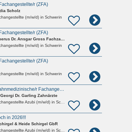
achangestellte/r (ZFA)
dia Scholz
hangestellte (m/w/d)
in Schwerin
achangestellte/r (ZFA)
Dr. Christiane Knottnerus Dr. Ansgar Gross Fachzahnärzte für Kieferorthopädie
hangestellte (m/w/d)
in Schwerin
achangestellte/r (ZFA)
hangestellte (m/w/d)
in Schwerin
Ausbildung 2026 Zahnmedizinische/r Fachangestellte/r (m/w/d)
 Georgi Dr. Garling Zahnärzte
hangestellte Azubi (m/w/d)
in Schwerin
ch in 2026!!!
Schirgel & Heide Schirgel GbR
hangestellte Azubi (m/w/d)
in Schwerin