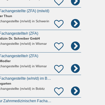
achangestellte (ZFA) (m/w/d)
ger Thun
hangestellte (m/w/d)
in Schwerin
achangestellte/r (ZFA)
dizin Dr. Schreiber GmbH
hangestellte (m/w/d)
in Wismar
achangestellte/r (ZFA)
 Modler
hangestellte (m/w/d)
in Wismar
Zahnmedizinische Fachangestellte (w/m/d) im Bereich Stuhlassistenz in Voll- oder Teilzeit gesucht
ngarten
hangestellte (m/w/d)
in Bobitz
Ausbildungsplatz zur Zahnmedizinischen Fachangestellten