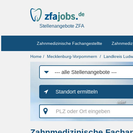
Stellenangebote ZFA
Zahnmedizinische Fachangestellte
Zahnmedizi
Home
Mecklenburg-Vorpommern
Landkreis Ludw
Job-
Kategorie
Standort ermitteln
oder
PLZ
oder
Ort
eingeben
Zahnmedizinische Fachan