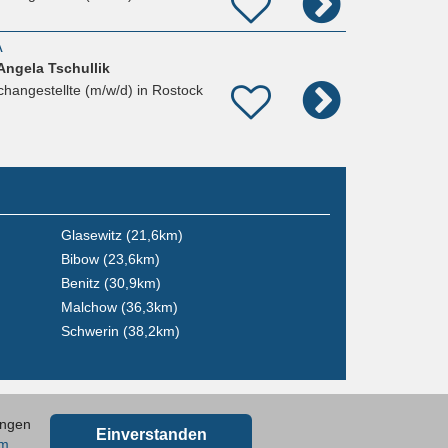
A
Angela Tschullik
hangestellte (m/w/d)
in Rostock
Glasewitz (21,6km)
Bibow (23,6km)
Benitz (30,9km)
Malchow (36,3km)
Schwerin (38,2km)
ungen
Einverstanden
um