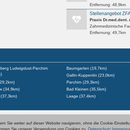
Entfernung:
48,9km
Stellenangebot ZF
Praxis Dr.med.dent. 
Zahnmedizinische Fac
Entfernung:
49,7km
berg Ludwigslust-Parchim
Baumgarten (19,7km)
)
Gallin-Kuppentin (23,0km)
(29,2km)
Parchim (29,3km)
w (34,9km)
Bad Kleinen (35,5km)
 (37,3km)
Laage (37,4km)
m Sie weiter auf dieser Website navigieren, ohne die Cookie-Einstell
timmen Sie unserer Verwendung von Cookies zu.
Datenschutz
Impress