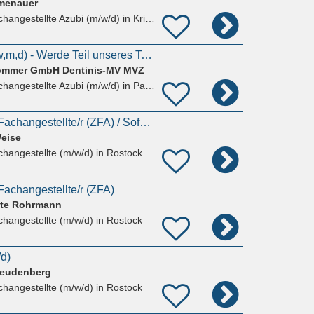
mmenauer
hangestellte Azubi (m/w/d)
in Kritzmow
Ausbildung - ZFA (w,m,d) - Werde Teil unseres Teams –
Sommer GmbH Dentinis-MV MVZ
hangestellte Azubi (m/w/d)
in Papendorf Rostock
Zahnmedizinische Fachangestellte/r (ZFA) / Sofort (w,m,d)
Weise
hangestellte (m/w/d)
in Rostock
achangestellte/r (ZFA)
tte Rohrmann
hangestellte (m/w/d)
in Rostock
d)
reudenberg
hangestellte (m/w/d)
in Rostock