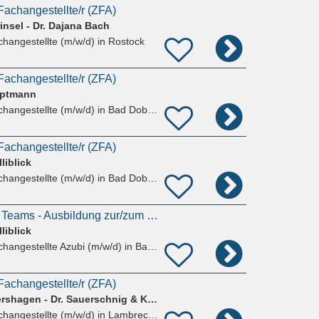
achangestellte/r (ZFA)
insel - Dr. Dajana Bach
hangestellte (m/w/d)
in Rostock
achangestellte/r (ZFA)
uptmann
hangestellte (m/w/d)
in Bad Doberan
achangestellte/r (ZFA)
iblick
hangestellte (m/w/d)
in Bad Doberan
Werde Teil unseres Teams - Ausbildung zur/zum Zahnmedizinischen Fachangestellten (m/w/d) ab 01.09.20
iblick
hangestellte Azubi (m/w/d)
in Bad Doberan
achangestellte/r (ZFA)
MKG Chirurgie Sievershagen - Dr. Sauerschnig & Kollegen
hangestellte (m/w/d)
in Lambrechtshagen, Sievershagen