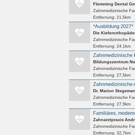
Flemming Dental G
Zahnmedizinische Fac
Entfernung:
21,5km
*Ausbildung 2027*
Die Kieferorthopäd
Zahnmedizinische Fac
Entfernung:
24,1km
Bildungszentrum N
Zahnmedizinische Fac
Entfernung:
27,5km
Dr. Marion Stegema
Zahnmedizinische Fac
Entfernung:
27,9km
Zahnarztpraxis Andr
Zahnmedizinische Fac
Entfernung:
32,7km