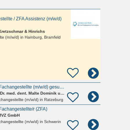
ellte / ZFA Assistenz (m/w/d)
Kretzschmar & Hinrichs
te (m/w/d) in
Hamburg, Bramfeld
Zahnmedizinische Fachangestellte (m/w/d) gesucht
Praxisgemeinschaft Dr. med. dent. Malte Dominik und Dr. med. dent. Agata Dominik
hangestellte (m/w/d)
in Ratzeburg
achangestellte/r (ZFA)
 MVZ GmbH
hangestellte (m/w/d)
in Schwerin