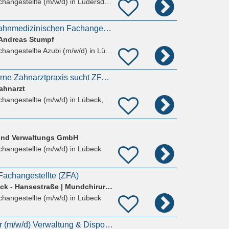
hangestellte (m/w/d)
in Lüdersdorf, Herrnburg
Azubi (m/w/d) zur zahnmedizinischen Fachangestellten gesucht
 Andreas Stumpf
hangestellte Azubi (m/w/d)
in Lübeck, St. Jürgen
Moin Lübeck! Moderne Zahnarztpraxis sucht ZFA (m/w/d) in Voll- oder Teilzeit
Zahnarzt
hangestellte (m/w/d)
in Lübeck, St. Jürgen
 und Verwaltungs GmbH
hangestellte (m/w/d)
in Lübeck
achangestellte (ZFA)
MKG Chirurgie Lübeck - Hansestraße | Mundchirurgie, Kieferchirurgie, Gesichtschirurgie
hangestellte (m/w/d)
in Lübeck
ZFA / Zahntechniker (m/w/d) Verwaltung & Disposition