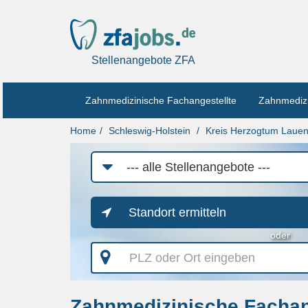
Stellenangebote ZFA
Zahnmedizinische Fachangestellte
Zahnmedizi
Home
Schleswig-Holstein
Kreis Herzogtum Laue
Job-
Kategorie
Standort ermitteln
oder
PLZ
oder
Ort
eingeben
Zahnmedizinische Fachang