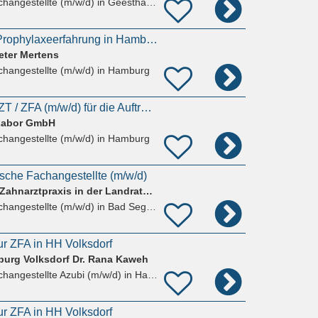
hangestellte (m/w/d)
in Geesthacht
ZMP oder ZFA mit Prophylaxeerfahrung in Hamburg-Volksdorf gesucht
eter Mertens
hangestellte (m/w/d)
in Hamburg
Büromitarbeiter* in ZT / ZFA (m/w/d) für die Auftragsplanung im Dentallabor
-Labor GmbH
hangestellte (m/w/d)
in Hamburg
sche Fachangestellte (m/w/d)
DDent MVZ GmbH – Zahnarztpraxis in der Landratsvilla
hangestellte (m/w/d)
in Bad Segeberg
ur ZFA in HH Volksdorf
burg Volksdorf Dr. Rana Kaweh
hangestellte Azubi (m/w/d)
in Hamburg
ur ZFA in HH Volksdorf