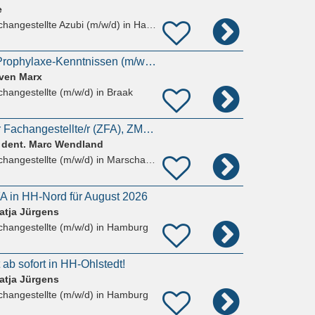
e
hangestellte Azubi (m/w/d)
in Hamburg
ZMP oder ZFA mit Prophylaxe-Kenntnissen (m/w/d) in Meiendorf
Sven Marx
hangestellte (m/w/d)
in Braak
Zahnmedizinische/r Fachangestellte/r (ZFA), ZMP (Zahnmedizinische/r Prophylaxeassistent/in) (#26906)
. dent. Marc Wendland
hangestellte (m/w/d)
in Marschacht, Niedermarschacht
A in HH-Nord für August 2026
Katja Jürgens
hangestellte (m/w/d)
in Hamburg
t ab sofort in HH-Ohlstedt!
Katja Jürgens
hangestellte (m/w/d)
in Hamburg