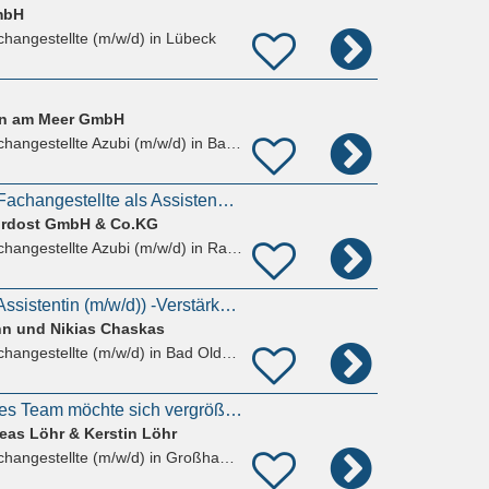
mbH
hangestellte (m/w/d)
in Lübeck
en am Meer GmbH
hangestellte Azubi (m/w/d)
in Bad Schwartau
Zahnmedizinische Fachangestellte als Assistenz - ZFA (m/w/d)
ordost GmbH & Co.KG
hangestellte Azubi (m/w/d)
in Ratekau
Zahnmedizinische Assistentin (m/w/d)) -Verstärke unser Team!
nn und Nikias Chaskas
hangestellte (m/w/d)
in Bad Oldesloe
Familiäres, modernes Team möchte sich vergrößern und sucht Zahnmedizinische Fachangestellte
eas Löhr & Kerstin Löhr
hangestellte (m/w/d)
in Großhansdorf