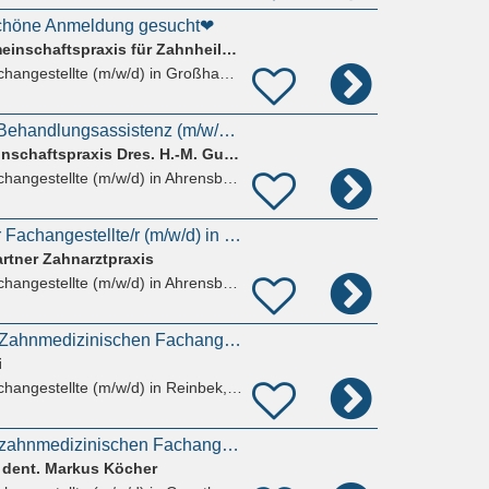
schöne Anmeldung gesucht❤
Dental-Ästhetik Gemeinschaftspraxis für Zahnheilkunde
hangestellte (m/w/d)
in Großhansdorf
Zahnmedizinische Behandlungsassistenz (m/w/d) Teilzeit nachmittags (14-18/19 Uhr )
Zahnärztliche Gemeinschaftspraxis Dres. H.-M. Gunia und M. Bansen
hangestellte (m/w/d)
in Ahrensburg
Zahnmedizinische/r Fachangestellte/r (m/w/d) in Teilzeit gesucht
Partner Zahnarztpraxis
hangestellte (m/w/d)
in Ahrensburg
Auszubildende zur Zahnmedizinischen Fachangestellten (m/w/d)
i
hangestellte (m/w/d)
in Reinbek, Neuschönningstedt
Auszubildende zur zahnmedizinischen Fachangestellten (ZMF) (m/w/d)
. dent. Markus Köcher