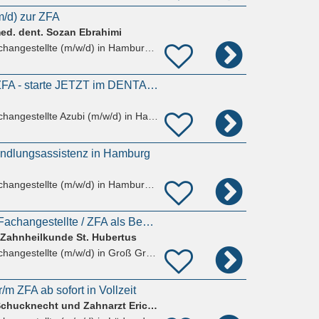
/d) zur ZFA
med. dent. Sozan Ebrahimi
hangestellte (m/w/d)
in Hamburg, Wandsbek
*** Ausbildung als ZFA - starte JETZT im DENTALWERK Deine Karriere! ***
hangestellte Azubi (m/w/d)
in Hamburg, Wandsbek
andlungsassistenz in Hamburg
hangestellte (m/w/d)
in Hamburg, Wandsbek
Zahnmedizinische Fachangestellte / ZFA als Behandlungsassistenz (m/w/d) in Groß Grönau bei Lübeck
 Zahnheilkunde St. Hubertus
hangestellte (m/w/d)
in Groß Grönau, Sankt Hubertus
/m ZFA ab sofort in Vollzeit
Zahnärztin Azadeh Schucknecht und Zahnarzt Eric Schucknech