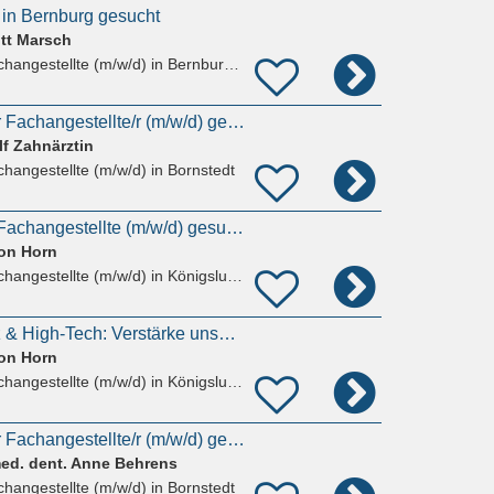
 in Bernburg gesucht
itt Marsch
hangestellte (m/w/d)
in Bernburg (Saale)
Zahnmedizinische/r Fachangestellte/r (m/w/d) gesucht
lf Zahnärztin
hangestellte (m/w/d)
in Bornstedt
Zahnmedizinische Fachangestellte (m/w/d) gesucht!
von Horn
hangestellte (m/w/d)
in Königslutter am Elm
Zahnerhalt mit Herz & High-Tech: Verstärke unser Prophylaxe-Team als ZMP, DH oder ZFA*
von Horn
hangestellte (m/w/d)
in Königslutter am Elm
Zahnmedizinische/r Fachangestellte/r (m/w/d) gesucht
med. dent. Anne Behrens
hangestellte (m/w/d)
in Bornstedt