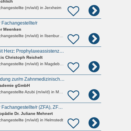
schlich
hangestellte (m/w/d)
in Jerxheim
 Fachangestellte/r
er Meenken
hangestellte (m/w/d)
in Ilsenburg (Harz), Darlingerode
Nur auf Zeit, aber mit Herz: Prophylaxeassistenz / ZFA / ZMP in Magdeburg (w/m/div.) gesucht
is Christoph Reichelt
hangestellte (m/w/d)
in Magdeburg, Hopfengarten
Umschulung/Ausbildung zur/m Zahnmedizinischen Fachangestellten in Magdeburg (2 Jahre)
kademie gGmbH
hangestellte Azubi (m/w/d)
in Magdeburg, Sudenburg
Zahnmedizinische/r Fachangestellte/r (ZFA), ZFA (Zahnmedizinische/r Fachangestelle/r) (#37007)
hopädie Dr. Juliane Mehnert
hangestellte (m/w/d)
in Helmstedt