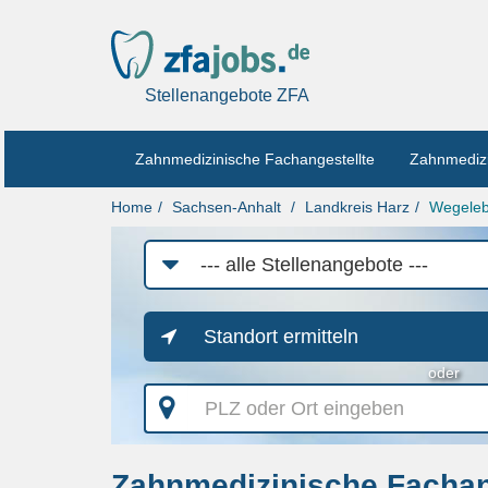
Stellenangebote ZFA
Zahnmedizinische Fachangestellte
Zahnmedizi
Home
Sachsen-Anhalt
Landkreis Harz
Wegele
Job-
Kategorie
Standort ermitteln
oder
PLZ
oder
Ort
eingeben
Zahnmedizinische Fachan