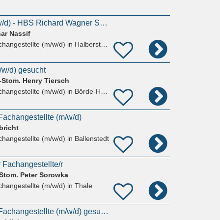
zahnmediz. FA (m/w/d) - HBS Richard Wagner Str. (Nähe Bahnhof)
ar Nassif
hangestellte (m/w/d)
in Halberstadt
/w/d) gesucht
.-Stom. Henry Tiersch
hangestellte (m/w/d)
in Börde-Hakel, Westeregeln
achangestellte (m/w/d)
bricht
hangestellte (m/w/d)
in Ballenstedt
 Fachangestellte/r
.Stom. Peter Sorowka
hangestellte (m/w/d)
in Thale
Zahnmedizinische Fachangestellte (m/w/d) gesucht!