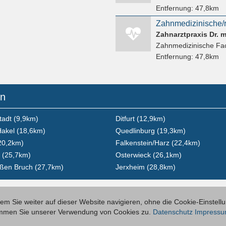
Entfernung:
47,8km
Zahnmedizinische/r
Zahnarztpraxis Dr. 
Zahnmedizinische Fac
Entfernung:
47,8km
en
tadt (9,9km)
Ditfurt (12,9km)
akel (18,6km)
Quedlinburg (19,3km)
20,2km)
Falkenstein/Harz (22,4km)
l (25,7km)
Osterwieck (26,1km)
ßen Bruch (27,7km)
Jerxheim (28,8km)
m Sie weiter auf dieser Website navigieren, ohne die Cookie-Einstell
timmen Sie unserer Verwendung von Cookies zu.
Datenschutz
Impress
Inserieren