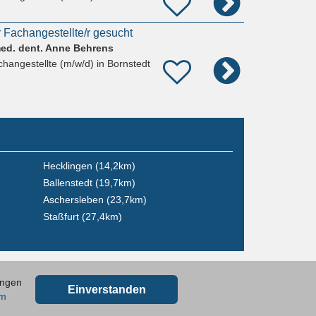
 Fachangestellte/r gesucht
med. dent. Anne Behrens
hangestellte (m/w/d)
in Bornstedt
Hecklingen (14,2km)
Ballenstedt (19,7km)
Aschersleben (23,7km)
Staßfurt (27,4km)
ungen
Einverstanden
um
Kontakt
AGB
Datenschutz
Impressum