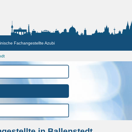
nische Fachangestellte Azubi
edt
estellte in Ballenstedt