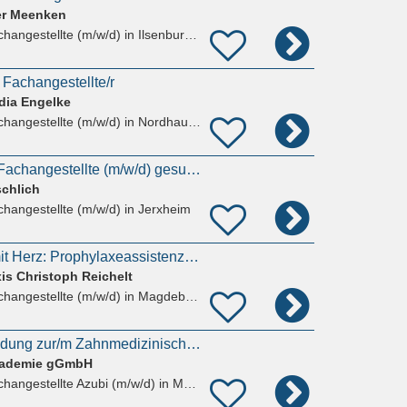
er Meenken
hangestellte (m/w/d)
in Ilsenburg (Harz), Darlingerode
 Fachangestellte/r
dia Engelke
hangestellte (m/w/d)
in Nordhausen
Zahnmedizinische Fachangestellte (m/w/d) gesucht!
schlich
hangestellte (m/w/d)
in Jerxheim
Nur auf Zeit, aber mit Herz: Prophylaxeassistenz / ZFA / ZMP in Magdeburg (w/m/div.) gesucht
is Christoph Reichelt
hangestellte (m/w/d)
in Magdeburg, Hopfengarten
Umschulung/Ausbildung zur/m Zahnmedizinischen Fachangestellten in Magdeburg (2 Jahre)
kademie gGmbH
hangestellte Azubi (m/w/d)
in Magdeburg, Sudenburg