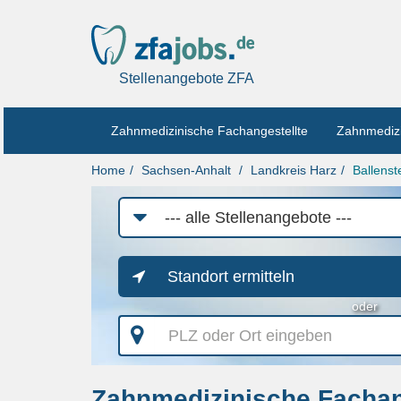
Stellenangebote ZFA
Zahnmedizinische Fachangestellte
Zahnmedizi
Home
Sachsen-Anhalt
Landkreis Harz
Ballenst
Job-
Kategorie
Standort ermitteln
oder
PLZ
oder
Ort
eingeben
Zahnmedizinische Fachang