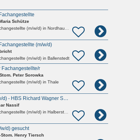
Fachangestellte
Maria Schütze
hangestellte (m/w/d)
in Nordhausen
achangestellte (m/w/d)
bricht
hangestellte (m/w/d)
in Ballenstedt
 Fachangestellte/r
.Stom. Peter Sorowka
hangestellte (m/w/d)
in Thale
zahnmediz. FA (m/w/d) - HBS Richard Wagner Str. (Nähe Bahnhof)
ar Nassif
hangestellte (m/w/d)
in Halberstadt
/w/d) gesucht
.-Stom. Henry Tiersch