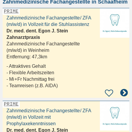
Zahnmedizinische Fachangestellte in Schaafheim
eingeben
PRIME
Zahnmedizinische Fachangestellte / ZFA
(m/w/d) in Vollzeit für die Stuhlassistenz
Dr. med. dent. Egon J. Stein
Zahnarztpraxis
Zahnmedizinische Fachangestellte
(m/w/d) in
Weinheim
Entfernung:
47,3km
- Attraktives Gehalt
- Flexible Arbeitszeiten
- Mi + Fr Nachmittag frei
- Teamreisen (z.B. AIDA)
PRIME
Zahnmedizinische Fachangestellte / ZFA
(m/w/d) in Vollzeit mit
Prophylaxekenntnissen
Dr. med. dent. Egon J. Stein