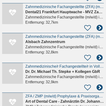
Zahnmedizinische Fachangestellte (ZFA) (m/w/d) – Chirurgie
Dental21 Frankfurt Hauptwache - MVZ Zahnmedizin An der Hauptwache 7 GmbH
Zahnmedizinische Fachangestellte (m/w/d)
in Frankfurt am Main
Entfernung:
32,7km
Zahnmedizinische Fachangestellte (ZFA) (m/w/d)
Alsbach Zahnzentrum
Zahnmedizinische Fachangestellte (m/w/d)
in Alsbach-Hähnlein
Entfernung:
32,8km
Zahnmedizinische/r Fachangestellte/r in Vollzeit oder Teilzeit
Dr. Dr. Michael Th. Stepke + Kollegen GbR
Zahnmedizinische Fachangestellte (m/w/d)
in Frankfurt am Main
Entfernung:
32,9km
ZFA / ZMP (m/w/d) Prophylaxe & Praxisorganisation an der Fressgass
Art of Dental Care - Zahnärztin Dr. Johanna Klockenkämper