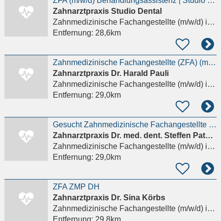
ZFA (m/w/d) Behandlungsassistenz | Studio Dental Neu-Isenburg
Zahnarztpraxis Studio Dental
Zahnmedizinische Fachangestellte (m/w/d)
in Neu-Isenburg
Entfernung:
28,6km
Zahnmedizinische Fachangestellte (ZFA) (m/w/d) – bis zu 20 Wochenstunden
Zahnarztpraxis Dr. Harald Pauli
Zahnmedizinische Fachangestellte (m/w/d)
in Erlensee, Langendiebach
Entfernung:
29,0km
Gesucht Zahnmedizinische Fachangestellte Bürgstadt
Zahnarztpraxis Dr. med. dent. Steffen Patzke
Zahnmedizinische Fachangestellte (m/w/d)
in Bürgstadt
Entfernung:
29,0km
ZFA ZMP DH
Zahnarztpraxis Dr. Sina Körbs
Zahnmedizinische Fachangestellte (m/w/d)
in Weiterstadt
Entfernung:
29,8km