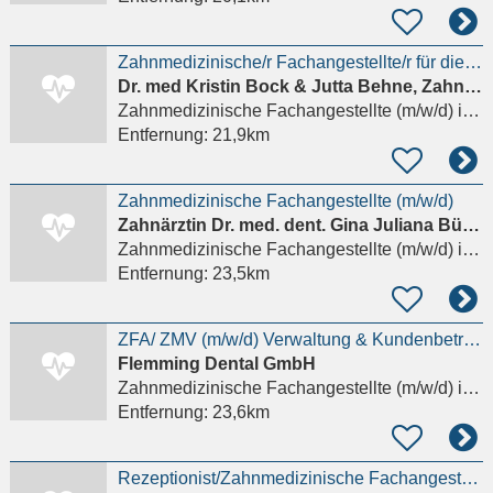
Zahnmedizinische/r Fachangestellte/r für die Behandlungsassistenz in den Bereichen Konservierende
Dr. med Kristin Bock & Jutta Behne, Zahnärztinnen
Zahnmedizinische Fachangestellte (m/w/d)
in Mömbris, Mensengesäß
Entfernung:
21,9km
Zahnmedizinische Fachangestellte (m/w/d)
Zahnärztin Dr. med. dent. Gina Juliana Büchl
Zahnmedizinische Fachangestellte (m/w/d)
in Mühltal, Nieder-Ramstadt
Entfernung:
23,5km
ZFA/ ZMV (m/w/d) Verwaltung & Kundenbetreuung
Flemming Dental GmbH
Zahnmedizinische Fachangestellte (m/w/d)
in Michelstadt
Entfernung:
23,6km
Rezeptionist/Zahnmedizinische Fachangestellte (m/w/d) am Empfang