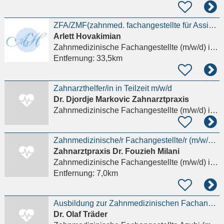
ZFA/ZMF(zahnmed. fachangestellte für Assistenz+PZR gesucht! MIT Fachqualifikation !TZ möglich!
Arlett Hovakimian
Zahnmedizinische Fachangestellte (m/w/d)
in Frankfurt am Main, Westend-Süd
Entfernung:
33,5km
Zahnarzthelfer/in in Teilzeit m/w/d
Dr. Djordje Markovic Zahnarztpraxis
Zahnmedizinische Fachangestellte (m/w/d)
in Schaafheim
Zahnmedizinische/r Fachangestellte/r (m/w/d) 2026
Zahnarztpraxis Dr. Fouzieh Milani
Zahnmedizinische Fachangestellte (m/w/d)
in Babenhausen Darmstadt-Dieburg
Entfernung:
7,0km
Ausbildung zur Zahnmedizinischen Fachangestellten (ZFA) (m/w/d)
Dr. Olaf Träder