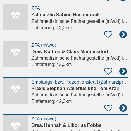
ZFA
Zahnärztin Sabine Hassenrück
Zahnmedizinische Fachangestellte (m/w/d)
in Eschborn, Niederhöchstadt
Entfernung:
42,0km
ZFA (m/w/d)
Dres. Kathrin & Claus Mangelsdorf
Zahnmedizinische Fachangestellte (m/w/d)
in Kriftel
Entfernung:
42,0km
Empfangs- bzw. Rezeptionskraft (Zahnarztpraxis) M/W/D – Vollzeit, auch Quereinstieg möglich
Praxis Stephan Wallerius und Tom Kralj
Zahnmedizinische Fachangestellte (m/w/d)
in Schwalbach am Taunus
Entfernung:
42,3km
ZFA (m/w/d)
Dres. Hannah & Liborius Fobbe