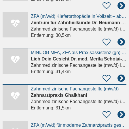
ZFA (m/w/d) Kieferorthopädie in Vollzeit – ab sofort
Zentrum für Zahnheilkunde Dr. Neumann & Kollegen
Zahnmedizinische Fachangestellte (m/w/d)
in Langenselbold
Entfernung:
30,5km
MINIJOB MFA, ZFA als Praxisassistenz (gn) für Ästhetische Medizin
Lieb Dein Gesicht Dr. med. Merita Schojai-Schultz und Dr. med. Dascha Berek
Zahnmedizinische Fachangestellte (m/w/d)
in Frankfurt am Main, Sachsenhausen
Entfernung:
31,4km
Zahnmedizinische Fachangestellte (m/w/d)
Zahnarztpraxis Ghalkhani
Zahnmedizinische Fachangestellte (m/w/d)
in Frankfurt am Main
Entfernung:
31,5km
ZFA (m/w/d) für moderne Zahnarztpraxis gesucht