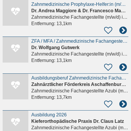
Zahnmedizinische Prophylaxe-Helfer:in (m/w/d) ZMP/ ZFA mit Prophylaxe Schwerpunkt
Dr. Andrea Maggiore & Dr. Francesco Maggiore
Zahnmedizinische Fachangestellte (m/w/d)
in Aschaffenburg, Innenstadt
Entfernung:
13,1km
ZFA / MFA / Zahnmedizinische Fachangestellte / Zahnarzthelferin für die Sterilgutaufbereitung
Dr. Wolfgang Gutwerk
Zahnmedizinische Fachangestellte (m/w/d)
in Aschaffenburg, Innenstadt
Entfernung:
13,1km
Ausbildungsberuf Zahnmedizinische Fachangestellte (ZFA)
Zahnärztlicher Förderkreis Aschaffenburg e.V.
Zahnmedizinische Fachangestellte Azubi (m/w/d)
Entfernung:
13,7km
Ausbildung 2026
Kieferorthopädische Praxis Dr. Claus Latz
Zahnmedizinische Fachangestellte Azubi (m/w/d)