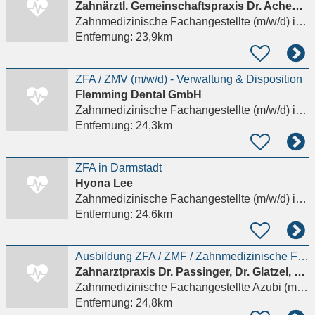
Zahnärztl. Gemeinschaftspraxis Dr. Achenbach, Dr. Schaible, Dr. Straub
Zahnmedizinische Fachangestellte (m/w/d)
in Hanau, Steinheim
Entfernung:
23,9km
ZFA / ZMV (m/w/d) - Verwaltung & Disposition
Flemming Dental GmbH
Zahnmedizinische Fachangestellte (m/w/d)
in Michelstadt
Entfernung:
24,3km
ZFA in Darmstadt
Hyona Lee
Zahnmedizinische Fachangestellte (m/w/d)
in Darmstadt
Entfernung:
24,6km
Ausbildung ZFA / ZMF / Zahnmedizinische Fachangestellte (w/m/d) Zahnarzthelferin Azubi
Zahnarztpraxis Dr. Passinger, Dr. Glatzel, ZA Schäfer
Zahnmedizinische Fachangestellte Azubi (m/w/d)
Entfernung:
24,8km