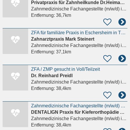
Privatpraxis für Zahnheilkunde Dr.Heimann & Dr. Winzen & Dr. Alp
Zahnmedizinische Fachangestellte (m/w/d)
in Frankfurt am Main
Entfernung:
36,7km
ZFA für familiäre Praxis in Eschersheim in TZ ab sofort gesucht
Zahnarztpraxis Mark Steinert
Zahnmedizinische Fachangestellte (m/w/d)
in Frankfurt am Main
Entfernung:
37,1km
ZFA / ZMP gesucht in Voll/Teilzeit
Dr. Reinhard Preidl
Zahnmedizinische Fachangestellte (m/w/d)
in Wertheim, Bestenheid
Entfernung:
38,4km
Zahnmedizinische Fachangestellte (m/w/d) KFO-Praxis in Frankfurt am Main
DENTALIGN Praxis für Kieferorthopädie Ah-Rum Kim
Zahnmedizinische Fachangestellte (m/w/d)
in Frankfurt am Main
Entfernung:
38,4km