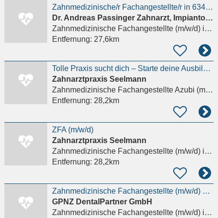
Zahnmedizinische/r Fachangestellte/r in 63477 Maintal
Dr. Andreas Passinger Zahnarzt, Impiantologie/Parodontologie
Zahnmedizinische Fachangestellte (m/w/d)
in Maintal, Dörnigheim
Entfernung:
27,6km
Tolle Praxis sucht dich – Starte deine Ausbildung zur/zum ZFA (m,w,d) zum 1.9.2026
Zahnarztpraxis Seelmann
Zahnmedizinische Fachangestellte Azubi (m/w/d)
Entfernung:
28,2km
ZFA (m/w/d)
Zahnarztpraxis Seelmann
Zahnmedizinische Fachangestellte (m/w/d)
in Bürgstadt
Entfernung:
28,2km
Zahnmedizinische Fachangestellte (m/w/d) 1.500 € Willkommensbonus
GPNZ DentalPartner GmbH
Zahnmedizinische Fachangestellte (m/w/d)
in Weiterstadt