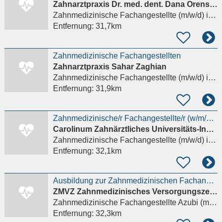
Zahnarztpraxis Dr. med. dent. Dana Orenstein
Zahnmedizinische Fachangestellte (m/w/d)
in Frankfurt am Main
Entfernung:
31,7km
Zahnmedizinische Fachangestellten
Zahnarztpraxis Sahar Zaghian
Zahnmedizinische Fachangestellte (m/w/d)
in Frankfurt am Main, Sachsenhausen
Entfernung:
31,9km
Zahnmedizinische/r Fachangestellte/r (w/m/d) in Voll- oder Teilzeit
Carolinum Zahnärztliches Universitäts-Institut gGmbH
Zahnmedizinische Fachangestellte (m/w/d)
in Frankfurt am Main, Sachsenhausen
Entfernung:
32,1km
Ausbildung zur Zahnmedizinischen Fachangestellten (m/w/d) für dieses Jahr
ZMVZ Zahnmedizinisches Versorgungszentrum Carolinum Plus GmbH
Zahnmedizinische Fachangestellte Azubi (m/w/d)
Entfernung:
32,3km