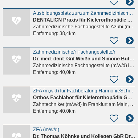
Ausbildungsplatz zur/zum Zahnmedizinischen Fachangestellten (m/w/d) - Praxis in Frankfurt
DENTALIGN Praxis für Kieferorthopädie Ah-Rum Kim
Zahnmedizinische Fachangestellte Azubi (m/w/d)
Entfernung:
38,4km
Zahnmedizinische/r Fachangestellte/r
Dr. med. dent. Grit Weiße und Simone Büttner GbR
Zahnmedizinische Fachangestellte (m/w/d)
in Heppenheim (Bergstraße)
Entfernung:
40,0km
ZFA (m,w,d) für Fachberatung HarmonieSchiene
Orthos Fachlabor für Kieferorthopädie GmbH & Co. KG
Zahntechniker (m/w/d)
in Frankfurt am Main, Nieder-Eschbach
Entfernung:
40,0km
ZFA (m/w/d)
Dr. Thomas Köhnke und Kollegen GbR Dr. Thomas Köhnke, Jost Brunk