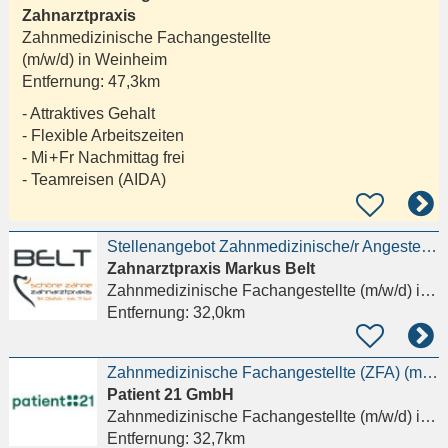
Zahnarztpraxis
Zahnmedizinische Fachangestellte
(m/w/d) in
Weinheim
Entfernung:
47,3km
- Attraktives Gehalt
- Flexible Arbeitszeiten
- Mi + Fr Nachmittag frei
- Teamreisen (AIDA)
Stellenangebot Zahnmedizinische/r Angestellte/r - ZFA (m/w/d)
Zahnarztpraxis Markus Belt
Zahnmedizinische Fachangestellte (m/w/d)
in Griesheim
Entfernung:
32,0km
Zahnmedizinische Fachangestellte (ZFA) (m/w/d) – Chirurgie
Patient 21 GmbH
Zahnmedizinische Fachangestellte (m/w/d)
in Frankfurt am Main
Entfernung:
32,7km