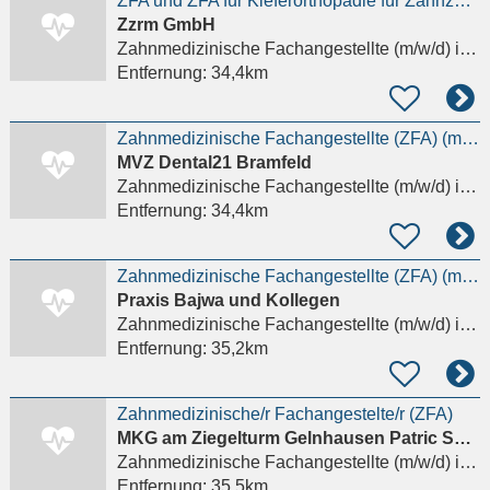
ZFA und ZFA für Kieferorthopädie für Zahnzentrum gesucht!
Zzrm GmbH
Zahnmedizinische Fachangestellte (m/w/d)
in Schöneck
Entfernung:
34,4km
Zahnmedizinische Fachangestellte (ZFA) (m/w/d) – Chirurgie
MVZ Dental21 Bramfeld
Zahnmedizinische Fachangestellte (m/w/d)
in Frankfurt am Main, Westend-Süd
Entfernung:
34,4km
Zahnmedizinische Fachangestellte (ZFA) (m/w/d) mit Erfahrung in der Prophylaxe
Praxis Bajwa und Kollegen
Zahnmedizinische Fachangestellte (m/w/d)
in Frankfurt am Main
Entfernung:
35,2km
Zahnmedizinische/r Fachangestelte/r (ZFA)
MKG am Ziegelturm Gelnhausen Patric Schwan & PD Dr. Dr. Fabian Duttenhoefer
Zahnmedizinische Fachangestellte (m/w/d)
in Gelnhausen
Entfernung:
35,5km