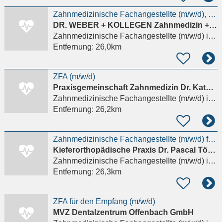
Zahnmedizinische Fachangestellte (m/w/d), ZMF oder ZMP mit Schwerpunkt Prophylaxe
DR. WEBER + KOLLEGEN Zahnmedizin + Oralchirurgie
Zahnmedizinische Fachangestellte (m/w/d)
in Darmstadt
Entfernung:
26,0km
ZFA (m/w/d)
Praxisgemeinschaft Zahnmedizin Dr. Katharina Noe & Michael Noe
Zahnmedizinische Fachangestellte (m/w/d)
in Hanau
Entfernung:
26,2km
Zahnmedizinische Fachangestellte (m/w/d) für die KFO-Abrechnung in Teilzeit gesucht!
Kieferorthopädische Praxis Dr. Pascal Töpfer & Kollegen
Zahnmedizinische Fachangestellte (m/w/d)
in Hanau
Entfernung:
26,3km
ZFA für den Empfang (m/w/d)
MVZ Dentalzentrum Offenbach GmbH