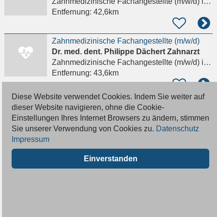
Zahnmedizinische Fachangestellte (m/w/d)
in Büdingen
Entfernung:
42,6km
Zahnmedizinische Fachangestellte (m/w/d)
Dr. med. dent. Philippe Dächert Zahnarzt
Zahnmedizinische Fachangestellte (m/w/d)
in Flörsheim am Main
Entfernung:
43,6km
Diese Website verwendet Cookies. Indem Sie weiter auf
Zahnmedizinische/r Fachangestellte/r / ZFA (m/w/d)
dieser Website navigieren, ohne die Cookie-
Praxis Dr. Alexandra Linck
Einstellungen Ihres Internet Browsers zu ändern, stimmen
Zahnmedizinische Fachangestellte (m/w/d)
in Bad Orb
Sie unserer Verwendung von Cookies zu.
Datenschutz
Entfernung:
43,6km
Impressum
Einverstanden
ZMP, ZAH, ZFA mit Prophylaxe Kenntnissen(m/w/d) oder DH (m/w/d) in Teil- oder Vollzeit
Dr. med. dent. U-Ju Heinlein Zahnarztpraxis
Zahnmedizinische Fachangestellte (m/w/d)
in Oberursel (Taunus)
Entfernung:
44,2km