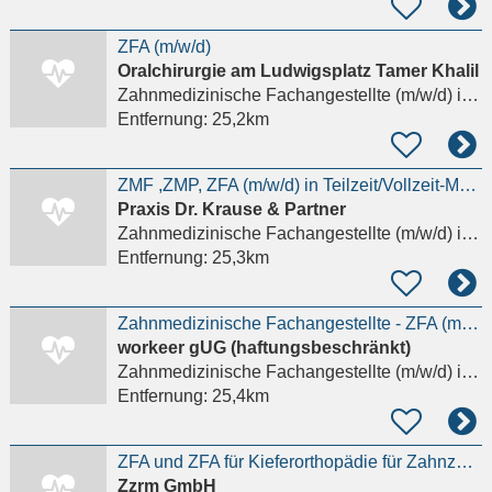
ZFA (m/w/d)
Oralchirurgie am Ludwigsplatz Tamer Khalil
Zahnmedizinische Fachangestellte (m/w/d)
in Darmstadt
Entfernung:
25,2km
ZMF ,ZMP, ZFA (m/w/d) in Teilzeit/Vollzeit-Modautal
Praxis Dr. Krause & Partner
Zahnmedizinische Fachangestellte (m/w/d)
in Darmstadt
Entfernung:
25,3km
Zahnmedizinische Fachangestellte - ZFA (m/w/d)
workeer gUG (haftungsbeschränkt)
Zahnmedizinische Fachangestellte (m/w/d)
in Offenbach am Main
Entfernung:
25,4km
ZFA und ZFA für Kieferorthopädie für Zahnzentrum gesucht!
Zzrm GmbH