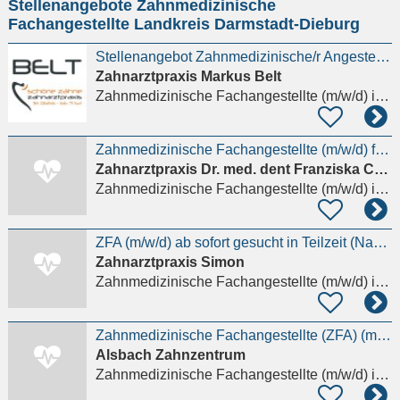
Stellenangebote Zahnmedizinische
eingeben
Fachangestellte Landkreis Darmstadt-Dieburg
Stellenangebot Zahnmedizinische/r Angestellte/r - ZFA (m/w/d)
Zahnarztpraxis Markus Belt
Zahnmedizinische Fachangestellte (m/w/d)
in Griesheim
Zahnmedizinische Fachangestellte (m/w/d) für die Behandlungsassistenz
Zahnarztpraxis Dr. med. dent Franziska Cuny
Zahnmedizinische Fachangestellte (m/w/d)
in Dieburg
ZFA (m/w/d) ab sofort gesucht in Teilzeit (Nachmittag)
Zahnarztpraxis Simon
Zahnmedizinische Fachangestellte (m/w/d)
in Ober-Ramstadt
Zahnmedizinische Fachangestellte (ZFA) (m/w/d)
Alsbach Zahnzentrum
Zahnmedizinische Fachangestellte (m/w/d)
in Alsbach-Hähnlein