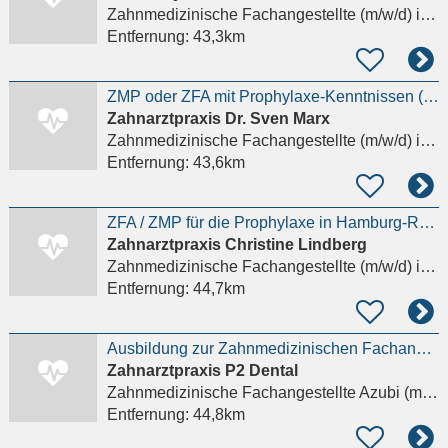
Zahnmedizinische Fachangestellte (m/w/d)
in Reinbek, Neuschönningstedt
Entfernung:
43,3km
ZMP oder ZFA mit Prophylaxe-Kenntnissen (m/w/d) in Meiendorf
Zahnarztpraxis Dr. Sven Marx
Zahnmedizinische Fachangestellte (m/w/d)
in Braak
Entfernung:
43,6km
ZFA / ZMP für die Prophylaxe in Hamburg-Rahlstedt gesucht
Zahnarztpraxis Christine Lindberg
Zahnmedizinische Fachangestellte (m/w/d)
in Hamburg, Rahlstedt
Entfernung:
44,7km
Ausbildung zur Zahnmedizinischen Fachangestellten (m/w/d) – Start zum 01.08.
Zahnarztpraxis P2 Dental
Zahnmedizinische Fachangestellte Azubi (m/w/d)
Entfernung:
44,8km