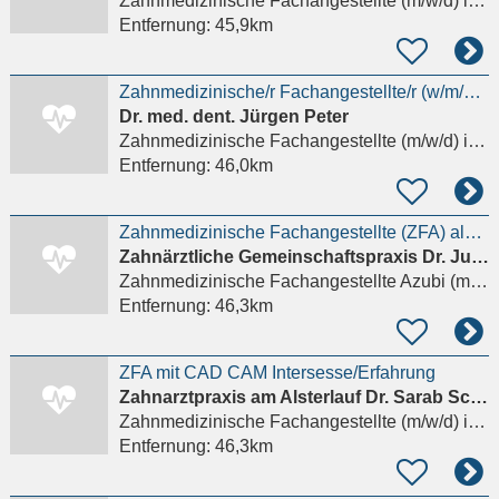
Zahnmedizinische Fachangestellte (m/w/d)
in Hamburg
Entfernung:
45,9km
Zahnmedizinische/r Fachangestellte/r (w/m/d) gesucht in Hamburg-Poppenbüttel
Dr. med. dent. Jürgen Peter
Zahnmedizinische Fachangestellte (m/w/d)
in Hamburg
Entfernung:
46,0km
Zahnmedizinische Fachangestellte (ZFA) als AZUBI
Zahnärztliche Gemeinschaftspraxis Dr. Julia Tehsmer Dr. Melanie Hück
Zahnmedizinische Fachangestellte Azubi (m/w/d)
Entfernung:
46,3km
ZFA mit CAD CAM Intersesse/Erfahrung
Zahnarztpraxis am Alsterlauf Dr. Sarab Schäfer
Zahnmedizinische Fachangestellte (m/w/d)
in Hamburg
Entfernung:
46,3km