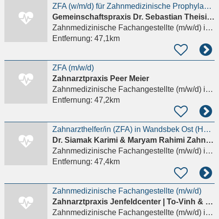
ZFA (w/m/d) für Zahnmedizinische Prophylaxe gesucht in Wellingsbüttel
Gemeinschaftspraxis Dr. Sebastian Theisinger Dr. Olivia Baßow
Zahnmedizinische Fachangestellte (m/w/d)
in Hamburg
Entfernung:
47,1km
ZFA (m/w/d)
Zahnarztpraxis Peer Meier
Zahnmedizinische Fachangestellte (m/w/d)
in Hamburg
Entfernung:
47,2km
Zahnarzthelfer/in (ZFA) in Wandsbek Ost (HH-Tonndorf) gesucht. Übertariflich faire Bezahlung
Dr. Siamak Karimi & Maryam Rahimi Zahnärzte
Zahnmedizinische Fachangestellte (m/w/d)
in Hamburg
Entfernung:
47,4km
Zahnmedizinische Fachangestellte (m/w/d)
Zahnarztpraxis Jenfeldcenter | To-Vinh & Kollegen
Zahnmedizinische Fachangestellte (m/w/d)
in Hamburg