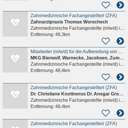
Zahnmedizinische Fachangestellte/r (ZFA)
Zahnarztpraxis Thomas Worschech
Zahnmedizinische Fachangestellte (m/w/d)
in Schwerin
Entfernung:
48,3km
Mitarbeiter (m/w/d) für die Aufbereitung von Medizinprodukten (AEMP) in unserer MKG-Praxis gesucht
MKG Bierwolf, Warnecke, Jacobsen, Zumstrull PartG
Zahnmedizinische Fachangestellte (m/w/d)
in Schwerin
Entfernung:
48,4km
Zahnmedizinische Fachangestellte/r (ZFA)
Dr. Christiane Knottnerus Dr. Ansgar Gross Fachzahnärzte für Kieferorthopädie
Zahnmedizinische Fachangestellte (m/w/d)
in Schwerin
Entfernung:
48,4km
Zahnmedizinische Fachangestellte/r (ZFA)