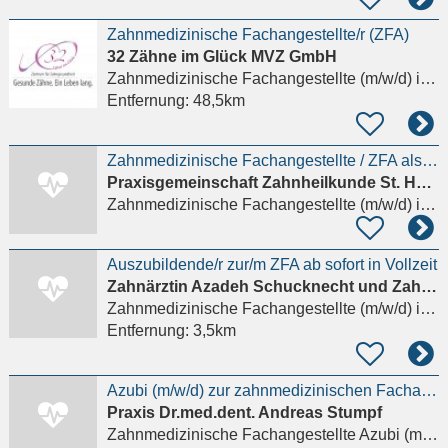
Zahnmedizinische Fachangestellte/r (ZFA)
32 Zähne im Glück MVZ GmbH
Zahnmedizinische Fachangestellte (m/w/d)
in Schwerin
Entfernung:
48,5km
Zahnmedizinische Fachangestellte / ZFA als Behandlungsassistenz (m/w/d) in Groß Grönau bei Lübeck
Praxisgemeinschaft Zahnheilkunde St. Hubertus
Zahnmedizinische Fachangestellte (m/w/d)
in Groß Grönau, Sankt Hubertus
Auszubildende/r zur/m ZFA ab sofort in Vollzeit
Zahnärztin Azadeh Schucknecht und Zahnarzt Eric Schucknech
Zahnmedizinische Fachangestellte (m/w/d)
in Lüdersdorf, Herrnburg
Entfernung:
3,5km
Azubi (m/w/d) zur zahnmedizinischen Fachangestellten gesucht
Praxis Dr.med.dent. Andreas Stumpf
Zahnmedizinische Fachangestellte Azubi (m/w/d)