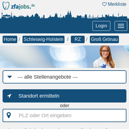
Merkliste
Tog
Login
nav
Home
Schleswig-Holstein
RZ
Groß Grönau
Job-
Kategorie
Standort ermitteln
oder
PLZ
oder
Ort