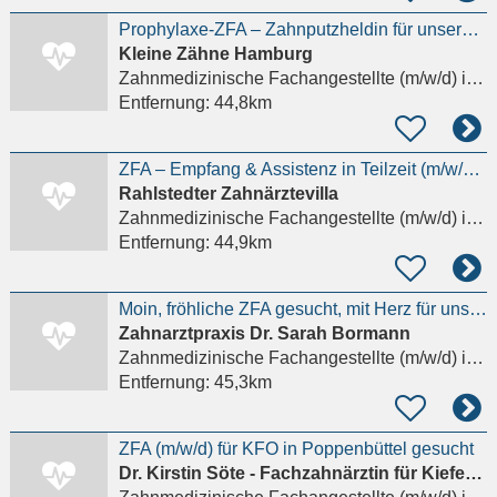
Prophylaxe-ZFA – Zahnputzheldin für unsere Kinderzahnarztpraxis!
Kleine Zähne Hamburg
Zahnmedizinische Fachangestellte (m/w/d)
in Hamburg, Rahlstedt
Entfernung:
44,8km
ZFA – Empfang & Assistenz in Teilzeit (m/w/d) in Hamburg-Rahlstedt
Rahlstedter Zahnärztevilla
Zahnmedizinische Fachangestellte (m/w/d)
in Hamburg, Rahlstedt
Entfernung:
44,9km
Moin, fröhliche ZFA gesucht, mit Herz für unseren Praxishund!
Zahnarztpraxis Dr. Sarah Bormann
Zahnmedizinische Fachangestellte (m/w/d)
in Hamburg
Entfernung:
45,3km
ZFA (m/w/d) für KFO in Poppenbüttel gesucht
Dr. Kirstin Söte - Fachzahnärztin für Kieferorthopädie