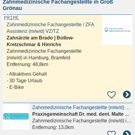
Zahnmedizinische Fachangestellte in Groß
eingeben
Grönau
PRIME
Zahnmedizinische Fachangestellte / ZFA
Assistenz (m/w/d) VZ/TZ
Zahnärzte am Brado | Bollow-
Kretzschmar & Hinrichs
Zahnmedizinische Fachangestellte
(m/w/d) in
Hamburg, Bramfeld
Entfernung:
48,8km
- Attraktives Gehalt
- 30 Tage Urlaub
- E-Bike
Zahnmedizinische Fachangestellte (m/w/d) gesucht
Praxisgemeinschaft Dr. med. dent. Malte Dominik und Dr. med. dent. Agata Dominik
Zahnmedizinische Fachangestellte (m/w/d)
in Ratzeburg
Entfernung:
13,0km