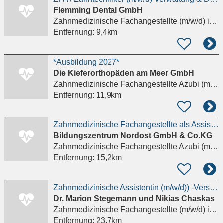
Flemming Dental GmbH
Zahnmedizinische Fachangestellte (m/w/d)
in Lübeck
Entfernung:
9,4km
*Ausbildung 2027*
Die Kieferorthopäden am Meer GmbH
Zahnmedizinische Fachangestellte Azubi (m/w/d)
Entfernung:
11,9km
Zahnmedizinische Fachangestellte als Assistenz - ZFA (m/w/d)
Bildungszentrum Nordost GmbH & Co.KG
Zahnmedizinische Fachangestellte Azubi (m/w/d)
Entfernung:
15,2km
Zahnmedizinische Assistentin (m/w/d)) -Verstärke unser Team!
Dr. Marion Stegemann und Nikias Chaskas
Zahnmedizinische Fachangestellte (m/w/d)
in Bad Oldesloe
Entfernung:
23,7km