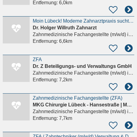
Entfernung:
6,0km
Moin Lübeck! Moderne Zahnarztpraxis sucht ZFA (m/w/d) in Voll- oder Teilzeit
Dr. Holger Willruth Zahnarzt
Zahnmedizinische Fachangestellte (m/w/d)
in Lübeck, St. Jürgen
Entfernung:
6,6km
ZFA
Dr. Z Beteiligungs- und Verwaltungs GmbH
Zahnmedizinische Fachangestellte (m/w/d)
in Lübeck
Entfernung:
7,2km
Zahnmedizinische Fachangestellte (ZFA)
MKG Chirurgie Lübeck - Hansestraße | Mundchirurgie, Kieferchirurgie, Gesichtschirurgie
Zahnmedizinische Fachangestellte (m/w/d)
in Lübeck
Entfernung:
7,7km
ZFA / Zahntechniker (m/w/d) Verwaltung & Disposition