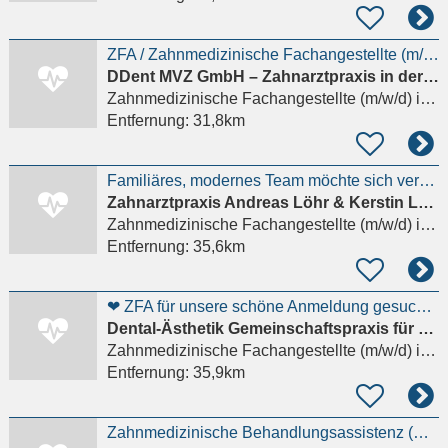
ZFA / Zahnmedizinische Fachangestellte (m/w/d)
DDent MVZ GmbH – Zahnarztpraxis in der Landratsvilla
Zahnmedizinische Fachangestellte (m/w/d)
in Bad Segeberg
Entfernung:
31,8km
Familiäres, modernes Team möchte sich vergrößern und sucht Zahnmedizinische Fachangestellte
Zahnarztpraxis Andreas Löhr & Kerstin Löhr
Zahnmedizinische Fachangestellte (m/w/d)
in Großhansdorf
Entfernung:
35,6km
❤ ZFA für unsere schöne Anmeldung gesucht❤
Dental-Ästhetik Gemeinschaftspraxis für Zahnheilkunde
Zahnmedizinische Fachangestellte (m/w/d)
in Großhansdorf
Entfernung:
35,9km
Zahnmedizinische Behandlungsassistenz (m/w/d) Teilzeit nachmittags (14-18/19 Uhr )