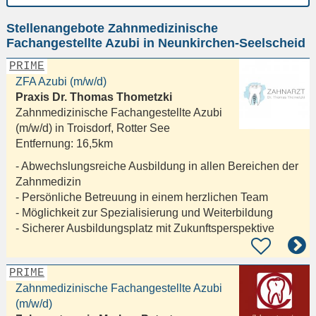
Ort
Stellenangebote Zahnmedizinische
eingeben
Fachangestellte Azubi in Neunkirchen-Seelscheid
PRIME
ZFA Azubi (m/w/d)
Praxis Dr. Thomas Thometzki
Zahnmedizinische Fachangestellte Azubi
(m/w/d) in
Troisdorf, Rotter See
Entfernung:
16,5km
- Abwechslungsreiche Ausbildung in allen Bereichen der
Zahnmedizin
- Persönliche Betreuung in einem herzlichen Team
- Möglichkeit zur Spezialisierung und Weiterbildung
- Sicherer Ausbildungsplatz mit Zukunftsperspektive
PRIME
Zahnmedizinische Fachangestellte Azubi
(m/w/d)