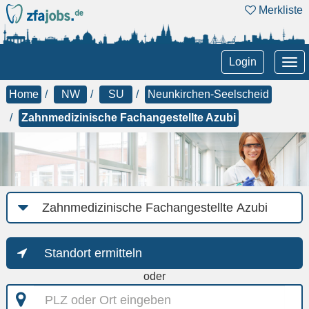
Merkliste
Tog
Login
nav
Home
NW
SU
Neunkirchen-Seelscheid
Zahnmedizinische Fachangestellte Azubi
Job-
Kategorie
Standort ermitteln
oder
PLZ
oder