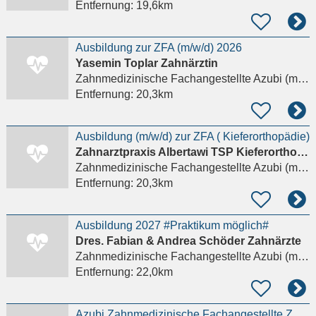
Entfernung:
19,6km
Ausbildung zur ZFA (m/w/d) 2026
Yasemin Toplar Zahnärztin
Zahnmedizinische Fachangestellte Azubi (m/w/d)
Entfernung:
20,3km
Ausbildung (m/w/d) zur ZFA ( Kieferorthopädie)
Zahn­arzt­pra­xis Al­ber­ta­wi TSP Kie­fer­or­tho­pä­die
Zahnmedizinische Fachangestellte Azubi (m/w/d)
Entfernung:
20,3km
Ausbildung 2027 #Praktikum möglich#
Dres. Fabian & Andrea Schöder Zahnärzte
Zahnmedizinische Fachangestellte Azubi (m/w/d)
Entfernung:
22,0km
Azubi Zahnmedizinische Fachangestellte ZFA – ZMFA (m/w/d) - 4-Tage-Woche (35 Std./W.)