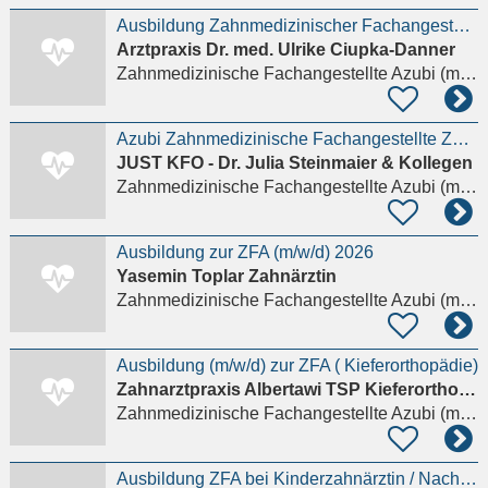
Ausbildung Zahnmedizinischer Fachangestellter (m/w/d)
Arztpraxis Dr. med. Ulrike Ciupka-Danner
Zahnmedizinische Fachangestellte Azubi (m/w/d)
Azubi Zahnmedizinische Fachangestellte ZFA – ZMFA (m/w/d) - 4-Tage-Woche (35 Std./W.)
JUST KFO - Dr. Julia Steinmaier & Kollegen
Zahnmedizinische Fachangestellte Azubi (m/w/d)
Ausbildung zur ZFA (m/w/d) 2026
Yasemin Toplar Zahnärztin
Zahnmedizinische Fachangestellte Azubi (m/w/d)
Ausbildung (m/w/d) zur ZFA ( Kieferorthopädie)
Zahn­arzt­pra­xis Al­ber­ta­wi TSP Kie­fer­or­tho­pä­die
Zahnmedizinische Fachangestellte Azubi (m/w/d)
Ausbildung ZFA bei Kinderzahnärztin / NachrückerIn 2026 möglich!