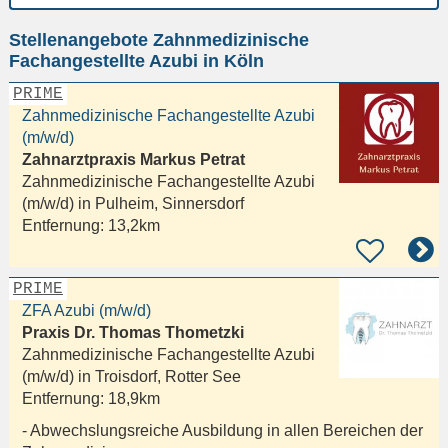
Ort
Stellenangebote Zahnmedizinische
eingeben
Fachangestellte Azubi in Köln
PRIME
Zahnmedizinische Fachangestellte Azubi
(m/w/d)
Zahnarztpraxis Markus Petrat
Zahnmedizinische Fachangestellte Azubi
(m/w/d) in
Pulheim, Sinnersdorf
Entfernung:
13,2km
PRIME
ZFA Azubi (m/w/d)
Praxis Dr. Thomas Thometzki
Zahnmedizinische Fachangestellte Azubi
(m/w/d) in
Troisdorf, Rotter See
Entfernung:
18,9km
- Abwechslungsreiche Ausbildung in allen Bereichen der