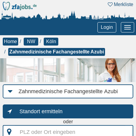
Merkliste
Tog
Login
nav
Home
NW
Köln
Zahnmedizinische Fachangestellte Azubi
Job-
Kategorie
Standort ermitteln
oder
PLZ
oder