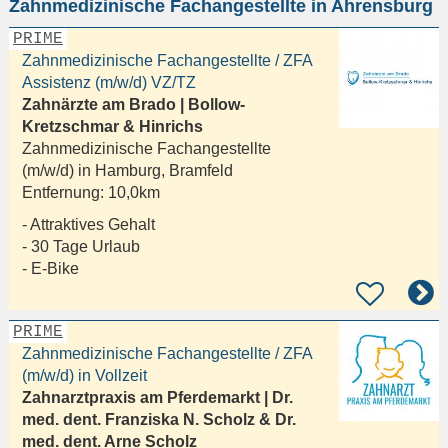
Zahnmedizinische Fachangestellte in Ahrensburg
eingeben
PRIME
Zahnmedizinische Fachangestellte / ZFA
Assistenz (m/w/d) VZ/TZ
Zahnärzte am Brado | Bollow-
Kretzschmar & Hinrichs
Zahnmedizinische Fachangestellte
(m/w/d) in
Hamburg, Bramfeld
Entfernung:
10,0km
- Attraktives Gehalt
- 30 Tage Urlaub
- E-Bike
PRIME
Zahnmedizinische Fachangestellte / ZFA
(m/w/d) in Vollzeit
Zahnarztpraxis am Pferdemarkt | Dr.
med. dent. Franziska N. Scholz & Dr.
med. dent. Arne Scholz