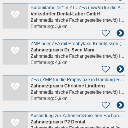
Büromitarbeiter* in ZT / ZFA (m/w/d) für die Auftragsplanung im Dentallabor
Volksdorfer Dental-Labor GmbH
Zahnmedizinische Fachangestellte (m/w/d)
in Hamburg
Entfernung:
3,9km
ZMP oder ZFA mit Prophylaxe-Kenntnissen (m/w/d) in Meiendorf
Zahnarztpraxis Dr. Sven Marx
Zahnmedizinische Fachangestellte (m/w/d)
in Braak
Entfernung:
4,6km
ZFA / ZMP für die Prophylaxe in Hamburg-Rahlstedt gesucht
Zahnarztpraxis Christine Lindberg
Zahnmedizinische Fachangestellte (m/w/d)
in Hamburg, Rahlstedt
Entfernung:
5,9km
Ausbildung zur Zahnmedizinischen Fachangestellten (m/w/d) – Start zum 01.08.
Zahnarztpraxis P2 Dental