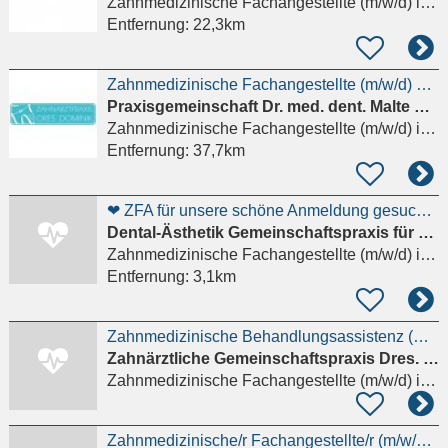
Zahnmedizinische Fachangestellte (m/w/d)
in Hamburg
Entfernung:
22,3km
Zahnmedizinische Fachangestellte (m/w/d) gesucht
Praxisgemeinschaft Dr. med. dent. Malte Dominik und Dr. med. dent. Agata Dominik
Zahnmedizinische Fachangestellte (m/w/d)
in Ratzeburg
Entfernung:
37,7km
❤ ZFA für unsere schöne Anmeldung gesucht❤
Dental-Ästhetik Gemeinschaftspraxis für Zahnheilkunde
Zahnmedizinische Fachangestellte (m/w/d)
in Großhansdorf
Entfernung:
3,1km
Zahnmedizinische Behandlungsassistenz (m/w/d) Teilzeit nachmittags (14-18/19 Uhr )
Zahnärztliche Gemeinschaftspraxis Dres. H.-M. Gunia und M. Bansen
Zahnmedizinische Fachangestellte (m/w/d)
in Ahrensburg
Zahnmedizinische/r Fachangestellte/r (m/w/d) in Teilzeit gesucht