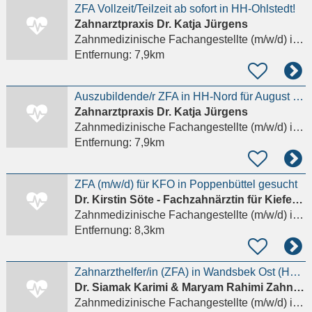
ZFA Vollzeit/Teilzeit ab sofort in HH-Ohlstedt!
Zahnarztpraxis Dr. Katja Jürgens
Zahnmedizinische Fachangestellte (m/w/d)
in Hamburg
Entfernung:
7,9km
Auszubildende/r ZFA in HH-Nord für August 2026
Zahnarztpraxis Dr. Katja Jürgens
Zahnmedizinische Fachangestellte (m/w/d)
in Hamburg
Entfernung:
7,9km
ZFA (m/w/d) für KFO in Poppenbüttel gesucht
Dr. Kirstin Söte - Fachzahnärztin für Kieferorthopädie
Zahnmedizinische Fachangestellte (m/w/d)
in Hamburg
Entfernung:
8,3km
Zahnarzthelfer/in (ZFA) in Wandsbek Ost (HH-Tonndorf) gesucht. Übertariflich faire Bezahlung
Dr. Siamak Karimi & Maryam Rahimi Zahnärzte
Zahnmedizinische Fachangestellte (m/w/d)
in Hamburg