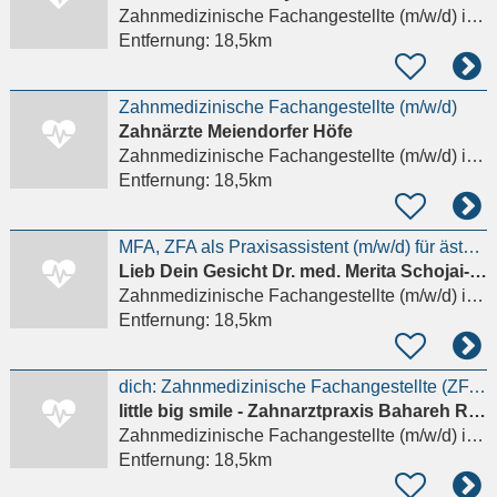
Zahnmedizinische Fachangestellte (m/w/d)
in Hamburg
Entfernung:
18,5km
Zahnmedizinische Fachangestellte (m/w/d)
Zahnärzte Meiendorfer Höfe
Zahnmedizinische Fachangestellte (m/w/d)
in Hamburg
Entfernung:
18,5km
MFA, ZFA als Praxisassistent (m/w/d) für ästhetische Medizin
Lieb Dein Gesicht Dr. med. Merita Schojai-Schultz und Dr. med. Dascha Berek
Zahnmedizinische Fachangestellte (m/w/d)
in Hamburg
Entfernung:
18,5km
dich: Zahnmedizinische Fachangestellte (ZFA) (m/w/d) für Stuhlassistenz und/oder Prophylaxe
little big smile - Zahnarztpraxis Bahareh Riahi
Zahnmedizinische Fachangestellte (m/w/d)
in Hamburg
Entfernung:
18,5km