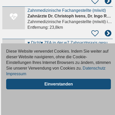
Zahnmedizinische Fachangestellte (m/w/d)
Zahnärzte Dr. Christoph Ivens, Dr. Ingo Rüssmann
Zahnmedizinische Fachangestellte (m/w/d)
in Hamburg
Entfernung:
23,8km
♥ Dich!♥ ZFA in der w7 Zahnarztpraxis gesucht
Sebastian Giese Zahnarzt
Diese Website verwendet Cookies. Indem Sie weiter auf
Zahnmedizinische Fachangestellte (m/w/d)
in Hamburg
dieser Website navigieren, ohne die Cookie-
Entfernung:
23,9km
Einstellungen Ihres Internet Browsers zu ändern, stimmen
Sie unserer Verwendung von Cookies zu.
Datenschutz
Impressum
Lust auf was neues ? ZFA gesucht ab 15.07.2026
Zahnarzt Michael Bruder
Einverstanden
Zahnmedizinische Fachangestellte (m/w/d)
in Hamburg
Entfernung:
24,2km
Auszubildende zur Zahnmedizinischen Fachangestellten
Zahnarztpraxis Dr. Jörn Wille