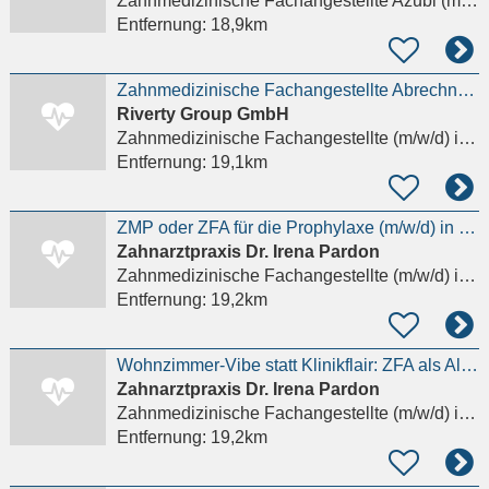
Zahnmedizinische Fachangestellte Azubi (m/w/d)
Entfernung:
18,9km
Zahnmedizinische Fachangestellte Abrechnung (m/w/d)
Riverty Group GmbH
Zahnmedizinische Fachangestellte (m/w/d)
in Hamburg
Entfernung:
19,1km
ZMP oder ZFA für die Prophylaxe (m/w/d) in Wohlfühlpraxis gesucht!
Zahnarztpraxis Dr. Irena Pardon
Zahnmedizinische Fachangestellte (m/w/d)
in Hamburg, Eimsbüttel
Entfernung:
19,2km
Wohnzimmer-Vibe statt Klinikflair: ZFA als Allrounderin (m/w/d) gesucht!
Zahnarztpraxis Dr. Irena Pardon
Zahnmedizinische Fachangestellte (m/w/d)
in Hamburg, Eimsbüttel
Entfernung:
19,2km