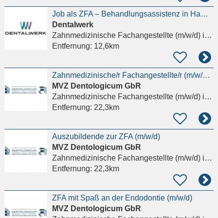
Job als ZFA – Behandlungsassistenz in Hamburg
Dentalwerk
Zahnmedizinische Fachangestellte (m/w/d)
in Hamburg, Wandsbek
Entfernung:
12,6km
Zahnmedizinische/r Fachangestellte/r (m/w/d) für die Chirurgie und die Behandlungsassistenz gesucht
MVZ Dentologicum GbR
Zahnmedizinische Fachangestellte (m/w/d)
in Hamburg
Entfernung:
22,3km
Auszubildende zur ZFA (m/w/d)
MVZ Dentologicum GbR
Zahnmedizinische Fachangestellte (m/w/d)
in Hamburg
Entfernung:
22,3km
ZFA mit Spaß an der Endodontie (m/w/d)
MVZ Dentologicum GbR