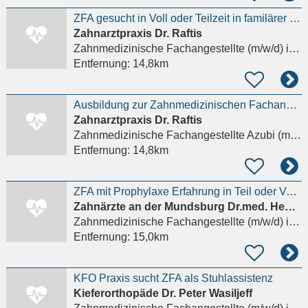
ZFA gesucht in Voll oder Teilzeit in familärer kleiner Praxis in Eilbek
Zahnarztpraxis Dr. Raftis
Zahnmedizinische Fachangestellte (m/w/d)
in Hamburg, Wandsbek
Entfernung:
14,8km
Ausbildung zur Zahnmedizinischen Fachangestellten (m/w/d) S | Hamburg-Eilbek
Zahnarztpraxis Dr. Raftis
Zahnmedizinische Fachangestellte Azubi (m/w/d)
Entfernung:
14,8km
ZFA mit Prophylaxe Erfahrung in Teil oder Vollzeit gesucht
Zahnärzte an der Mundsburg Dr.med. Hentzschel & Samson-Himmelstjerna
Zahnmedizinische Fachangestellte (m/w/d)
in Hamburg
Entfernung:
15,0km
KFO Praxis sucht ZFA als Stuhlassistenz
Kieferorthopäde Dr. Peter Wasiljeff