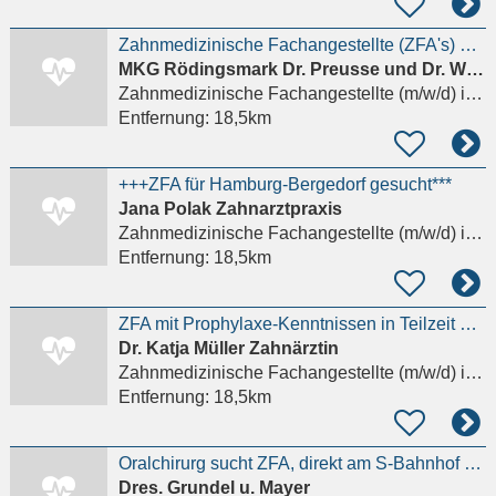
Zahnmedizinische Fachangestellte (ZFA's) und Auszubildende
MKG Rödingsmark Dr. Preusse und Dr. Wieland
Zahnmedizinische Fachangestellte (m/w/d)
in Hamburg
Entfernung:
18,5km
+++ZFA für Hamburg-Bergedorf gesucht***
Jana Polak Zahnarztpraxis
Zahnmedizinische Fachangestellte (m/w/d)
in Hamburg
Entfernung:
18,5km
ZFA mit Prophylaxe-Kenntnissen in Teilzeit oder Minijob in Fuhlsbüttel
Dr. Katja Müller Zahnärztin
Zahnmedizinische Fachangestellte (m/w/d)
in Hamburg
Entfernung:
18,5km
Oralchirurg sucht ZFA, direkt am S-Bahnhof Neugraben
Dres. Grundel u. Mayer