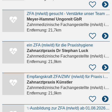
ZFA (m/w/d) gesucht - Verstärke unser Team in Hamburg-Ottensen
Meyer-Hamme/ Ungoreit GbR
Zahnmedizinische Fachangestellte (m/w/d)
in Hamburg
Entfernung:
21,7km
ein ZFA (m/w/d) für die Praxishygiene
Zahnarztpraxis Dr Stephan Luck
Zahnmedizinische Fachangestellte (m/w/d)
in Hamburg, Bergedorf
Entfernung:
21,9km
Empfangskraft ZFA/ZMV (m/w/d) für Praxis in HH Süd gesucht
Zahnarztpraxis Künstler
Zahnmedizinische Fachangestellte (m/w/d)
in Hamburg
Entfernung:
21,9km
✨Ausbildung zur ZFA (m/w/d) ab 01.08.2026 in Bahrenfeld✨