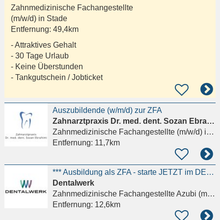
Zahnmedizinische Fachangestellte
(m/w/d) in
Stade
Entfernung:
49,4km
- Attraktives Gehalt
- 30 Tage Urlaub
- Keine Überstunden
- Tankgutschein / Jobticket
Auszubildende (w/m/d) zur ZFA
Zahnarztpraxis Dr. med. dent. Sozan Ebrahimi
Zahnmedizinische Fachangestellte (m/w/d)
in Hamburg, Wandsbek
Entfernung:
11,7km
*** Ausbildung als ZFA - starte JETZT im DENTALWERK Deine Karriere! ***
Dentalwerk
Zahnmedizinische Fachangestellte Azubi (m/w/d)
Entfernung:
12,6km