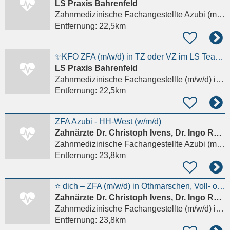
LS Praxis Bahrenfeld
Zahnmedizinische Fachangestellte Azubi (m/w/d)
Entfernung:
22,5km
✨KFO ZFA (m/w/d) in TZ oder VZ im LS Team gesucht!✨
LS Praxis Bahrenfeld
Zahnmedizinische Fachangestellte (m/w/d)
in Hamburg
Entfernung:
22,5km
ZFA Azubi - HH-West (w/m/d)
Zahnärzte Dr. Christoph Ivens, Dr. Ingo Rüssmann
Zahnmedizinische Fachangestellte Azubi (m/w/d)
Entfernung:
23,8km
⭐ dich – ZFA (m/w/d) in Othmarschen, Voll- oder Teilzeit⭐
Zahnärzte Dr. Christoph Ivens, Dr. Ingo Rüssmann
Zahnmedizinische Fachangestellte (m/w/d)
in Hamburg
Entfernung:
23,8km