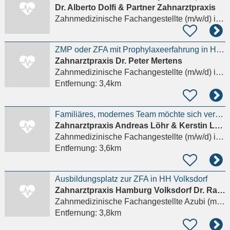
Dr. Alberto Dolfi & Partner Zahnarztpraxis
Zahnmedizinische Fachangestellte (m/w/d)
in Ahrensburg
ZMP oder ZFA mit Prophylaxeerfahrung in Hamburg-Volksdorf gesucht
Zahnarztpraxis Dr. Peter Mertens
Zahnmedizinische Fachangestellte (m/w/d)
in Hamburg
Entfernung:
3,4km
Familiäres, modernes Team möchte sich vergrößern und sucht Zahnmedizinische Fachangestellte
Zahnarztpraxis Andreas Löhr & Kerstin Löhr
Zahnmedizinische Fachangestellte (m/w/d)
in Großhansdorf
Entfernung:
3,6km
Ausbildungsplatz zur ZFA in HH Volksdorf
Zahnarztpraxis Hamburg Volksdorf Dr. Rana Kaweh
Zahnmedizinische Fachangestellte Azubi (m/w/d)
Entfernung:
3,8km