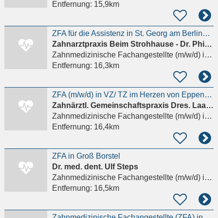
Entfernung:
15,9km
ZFA für die Assistenz in St. Georg am Berliner Tor (m/w/d) in Vollzeit 35St.
Zahnarztpraxis Beim Strohhause - Dr. Philipp Portmann
Zahnmedizinische Fachangestellte (m/w/d)
in Hamburg
Entfernung:
16,3km
ZFA (m/w/d) in VZ/ TZ im Herzen von Eppendorf werden!
Zahnärztl. Gemeinschaftspraxis Dres. Laatz/Schiemann
Zahnmedizinische Fachangestellte (m/w/d)
in Hamburg
Entfernung:
16,4km
ZFA in Groß Borstel
Dr. med. dent. Ulf Steps
Zahnmedizinische Fachangestellte (m/w/d)
in Hamburg
Entfernung:
16,5km
Zahnmedizinische Fachangestellte (ZFA) in Teilzeit