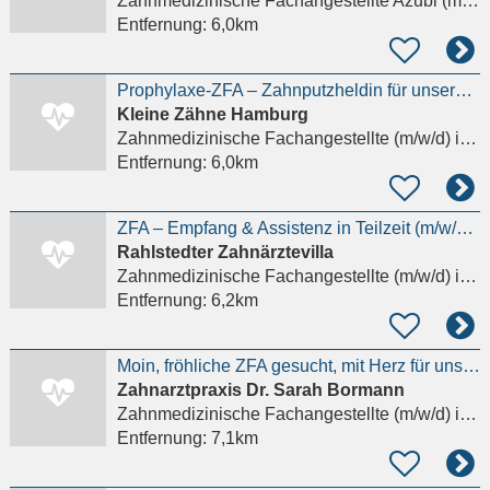
Zahnmedizinische Fachangestellte Azubi (m/w/d)
Entfernung:
6,0km
Prophylaxe-ZFA – Zahnputzheldin für unsere Kinderzahnarztpraxis!
Kleine Zähne Hamburg
Zahnmedizinische Fachangestellte (m/w/d)
in Hamburg, Rahlstedt
Entfernung:
6,0km
ZFA – Empfang & Assistenz in Teilzeit (m/w/d) in Hamburg-Rahlstedt
Rahlstedter Zahnärztevilla
Zahnmedizinische Fachangestellte (m/w/d)
in Hamburg, Rahlstedt
Entfernung:
6,2km
Moin, fröhliche ZFA gesucht, mit Herz für unseren Praxishund!
Zahnarztpraxis Dr. Sarah Bormann
Zahnmedizinische Fachangestellte (m/w/d)
in Hamburg
Entfernung:
7,1km