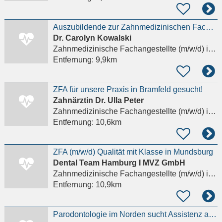
Auszubildende zur Zahnmedizinischen Fachangestellten (m/w/d)
Dr. Carolyn Kowalski
Zahnmedizinische Fachangestellte (m/w/d)
in Reinbek, Neuschönningstedt
Entfernung:
9,9km
ZFA für unsere Praxis in Bramfeld gesucht!
Zahnärztin Dr. Ulla Peter
Zahnmedizinische Fachangestellte (m/w/d)
in Hamburg
Entfernung:
10,6km
ZFA (m/w/d) Qualität mit Klasse in Mundsburg
Dental Team Hamburg I MVZ GmbH
Zahnmedizinische Fachangestellte (m/w/d)
in Hamburg, Wandsbek
Entfernung:
10,9km
Parodontologie im Norden sucht Assistenz auf Augenhöhe. ZFA Vollzeit (m/w/d) | Hamburg-Blankenese