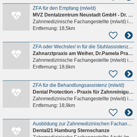
ZFA für den Empfang (m/w/d)
MVZ Dentalzentrum Neustadt GmbH - Dr. Karin Fiedler Dr. Michael Rusetzki Zahnärzte
Zahnmedizinische Fachangestellte (m/w/d)
in Hamburg
Entfernung:
18,5km
ZFA oder Wechsler/ in für die Stuhlassistenz im schönen Eimsbüttel gesucht
Zahnarztpraxis am Weiher, Dr.Pamela Pratsch
Zahnmedizinische Fachangestellte (m/w/d)
in Hamburg, Eimsbüttel
Entfernung:
18,6km
ZFA für die Behandlungsassistenz (m/w/d)
Dental Protection - Praxis für Zahnreinigung und Prophylaxe
Zahnmedizinische Fachangestellte (m/w/d)
in Hamburg, Eimsbüttel
Entfernung:
18,9km
Ausbildung zur Zahnmedizinischen Fachangestellten - ZFA (m/w/d)
Dental21 Hamburg Sternschanze