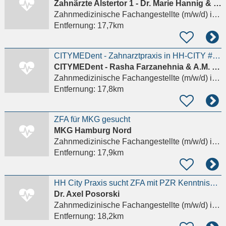
Zahnärzte Alstertor 1 - Dr. Marie Hannig & Dr. Maximilian Schick, M.Sc.
Zahnmedizinische Fachangestellte (m/w/d)
in Hamburg
Entfernung:
17,7km
CITYMEDent - Zahnarztpraxis in HH-CITY #ZFA gesucht!
CITYMEDent - Rasha Farzanehnia & A.M. Zafari
Zahnmedizinische Fachangestellte (m/w/d)
in Hamburg
Entfernung:
17,8km
ZFA für MKG gesucht
MKG Hamburg Nord
Zahnmedizinische Fachangestellte (m/w/d)
in Hamburg
Entfernung:
17,9km
HH City Praxis sucht ZFA mit PZR Kenntnissen für 30 Std. Woche
Dr. Axel Posorski
Zahnmedizinische Fachangestellte (m/w/d)
in Hamburg
Entfernung:
18,2km