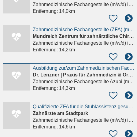
Zahnmedizinische Fachangestellte (m/w/d)
in Hamburg
Entfernung:
14,0km
Zahnmedizinische Fachangestellte (ZFA) (m/w/d) für unsere endod. Praxis gesucht
Mundreich Zentrum für zahnärztliche Chirurgie Philipp Tavrovski
Zahnmedizinische Fachangestellte (m/w/d)
in Hamburg, Barmbek-Süd
Entfernung:
14,2km
Ausbildung zur/zum Zahnmedizinischen Fachangestellten (ZFA)
Dr. Lenzner | Praxis für Zahnmedizin & Oralchirurgie
Zahnmedizinische Fachangestellte Azubi (m/w/d)
Entfernung:
14,3km
Qualifizierte ZFA für die Stuhlassistenz gesucht
Zahnärzte am Stadtpark
Zahnmedizinische Fachangestellte (m/w/d)
in Hamburg
Entfernung:
14,6km