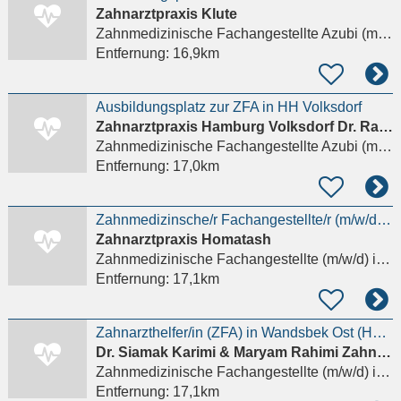
Zahnarztpraxis Klute
Zahnmedizinische Fachangestellte Azubi (m/w/d)
Entfernung:
16,9km
Ausbildungsplatz zur ZFA in HH Volksdorf
Zahnarztpraxis Hamburg Volksdorf Dr. Rana Kaweh
Zahnmedizinische Fachangestellte Azubi (m/w/d)
Entfernung:
17,0km
Zahnmedizinsche/r Fachangestellte/r (m/w/d) Kinderzahnarztpraxis
Zahnarztpraxis Homatash
Zahnmedizinische Fachangestellte (m/w/d)
in Wedel
Entfernung:
17,1km
Zahnarzthelfer/in (ZFA) in Wandsbek Ost (HH-Tonndorf) gesucht. Übertariflich faire Bezahlung
Dr. Siamak Karimi & Maryam Rahimi Zahnärzte
Zahnmedizinische Fachangestellte (m/w/d)
in Hamburg
Entfernung:
17,1km