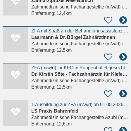
Zahnarztpraxis Nele Bärsch
Zahnmedizinische Fachangestellte (m/w/d)
in Hamburg
Entfernung:
12,4km
ZFA mit Spaß an der Behandlungsassistenz gesucht :-)
Laarmann & Dr. Bürgel Zahnärztinnen
Zahnmedizinische Fachangestellte (m/w/d)
in Hamburg
Entfernung:
12,5km
ZFA (m/w/d) für KFO in Poppenbüttel gesucht
Dr. Kirstin Söte - Fachzahnärztin für Kieferorthopädie
Zahnmedizinische Fachangestellte (m/w/d)
in Hamburg
Entfernung:
12,5km
✨Ausbildung zur ZFA (m/w/d) ab 01.08.2026 in Bahrenfeld✨
LS Praxis Bahrenfeld
Zahnmedizinische Fachangestellte Azubi (m/w/d)
Entfernung:
12,6km