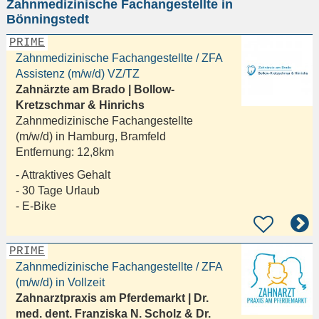
Zahnmedizinische Fachangestellte in
eingeben
Bönningstedt
PRIME
Zahnmedizinische Fachangestellte / ZFA
Assistenz (m/w/d) VZ/TZ
Zahnärzte am Brado | Bollow-
Kretzschmar & Hinrichs
Zahnmedizinische Fachangestellte
(m/w/d) in
Hamburg, Bramfeld
Entfernung:
12,8km
- Attraktives Gehalt
- 30 Tage Urlaub
- E-Bike
PRIME
Zahnmedizinische Fachangestellte / ZFA
(m/w/d) in Vollzeit
Zahnarztpraxis am Pferdemarkt | Dr.
med. dent. Franziska N. Scholz & Dr.