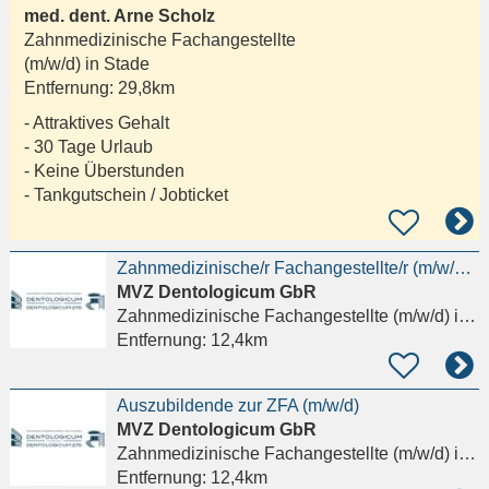
med. dent. Arne Scholz
Zahnmedizinische Fachangestellte
(m/w/d) in
Stade
Entfernung:
29,8km
- Attraktives Gehalt
- 30 Tage Urlaub
- Keine Überstunden
- Tankgutschein / Jobticket
Zahnmedizinische/r Fachangestellte/r (m/w/d) für die Chirurgie und die Behandlungsassistenz gesucht
MVZ Dentologicum GbR
Zahnmedizinische Fachangestellte (m/w/d)
in Hamburg
Entfernung:
12,4km
Auszubildende zur ZFA (m/w/d)
MVZ Dentologicum GbR
Zahnmedizinische Fachangestellte (m/w/d)
in Hamburg
Entfernung:
12,4km