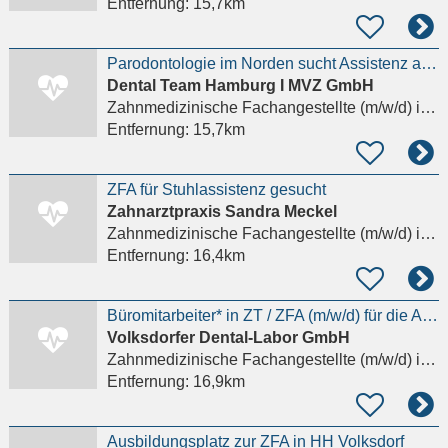
Entfernung:
15,7km
Parodontologie im Norden sucht Assistenz auf Augenhöhe. ZFA Vollzeit (m/w/d) | Hamburg-Blankenese
Dental Team Hamburg I MVZ GmbH
Zahnmedizinische Fachangestellte (m/w/d)
in Hamburg, Wandsbek
Entfernung:
15,7km
ZFA für Stuhlassistenz gesucht
Zahnarztpraxis Sandra Meckel
Zahnmedizinische Fachangestellte (m/w/d)
in Wedel
Entfernung:
16,4km
Büromitarbeiter* in ZT / ZFA (m/w/d) für die Auftragsplanung im Dentallabor
Volksdorfer Dental-Labor GmbH
Zahnmedizinische Fachangestellte (m/w/d)
in Hamburg
Entfernung:
16,9km
Ausbildungsplatz zur ZFA in HH Volksdorf