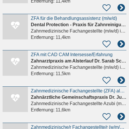
Entfernung:
11,4km
ZFA für die Behandlungsassistenz (m/w/d)
Dental Protection - Praxis für Zahnreinigung und Prophylaxe
Zahnmedizinische Fachangestellte (m/w/d)
in Hamburg, Eimsbüttel
Entfernung:
11,4km
ZFA mit CAD CAM Intersesse/Erfahrung
Zahnarztpraxis am Alsterlauf Dr. Sarab Schäfer
Zahnmedizinische Fachangestellte (m/w/d)
in Hamburg
Entfernung:
11,5km
Zahnmedizinische Fachangestellte (ZFA) als AZUBI
Zahnärztliche Gemeinschaftspraxis Dr. Julia Tehsmer Dr. Melanie Hück
Zahnmedizinische Fachangestellte Azubi (m/w/d)
Entfernung:
11,6km
Zahnmedizinische/r Fachangestellte/r (w/m/d) gesucht in Hamburg-Poppenbüttel