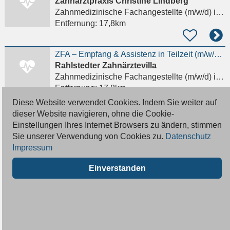
Zahnarztpraxis Christine Lindberg
Zahnmedizinische Fachangestellte (m/w/d)
in Hamburg, Rahlstedt
Entfernung:
17,8km
ZFA – Empfang & Assistenz in Teilzeit (m/w/d) in Hamburg-Rahlstedt
Rahlstedter Zahnärztevilla
Zahnmedizinische Fachangestellte (m/w/d)
in Hamburg, Rahlstedt
Entfernung:
17,8km
Diese Website verwendet Cookies. Indem Sie weiter auf
dieser Website navigieren, ohne die Cookie-
Ausbildung zur Zahnmedizinischen Fachangestellten (m/w/d) – Start zum 01.08.
Einstellungen Ihres Internet Browsers zu ändern, stimmen
Zahnarztpraxis P2 Dental
Sie unserer Verwendung von Cookies zu.
Datenschutz
Zahnmedizinische Fachangestellte Azubi (m/w/d)
Impressum
Entfernung:
17,9km
Einverstanden
Prophylaxe-ZFA – Zahnputzheldin für unsere Kinderzahnarztpraxis!
Kleine Zähne Hamburg
Zahnmedizinische Fachangestellte (m/w/d)
in Hamburg, Rahlstedt
Entfernung:
17,9km