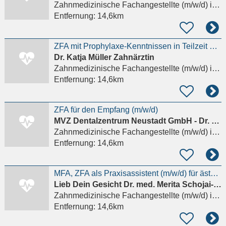
Zahnmedizinische Fachangestellte (m/w/d)
in Hamburg
Entfernung:
14,6km
ZFA mit Prophylaxe-Kenntnissen in Teilzeit oder Minijob in Fuhlsbüttel
Dr. Katja Müller Zahnärztin
Zahnmedizinische Fachangestellte (m/w/d)
in Hamburg
Entfernung:
14,6km
ZFA für den Empfang (m/w/d)
MVZ Dentalzentrum Neustadt GmbH - Dr. Karin Fiedler Dr. Michael Rusetzki Zahnärzte
Zahnmedizinische Fachangestellte (m/w/d)
in Hamburg
Entfernung:
14,6km
MFA, ZFA als Praxisassistent (m/w/d) für ästhetische Medizin
Lieb Dein Gesicht Dr. med. Merita Schojai-Schultz und Dr. med. Dascha Berek
Zahnmedizinische Fachangestellte (m/w/d)
in Hamburg
Entfernung:
14,6km