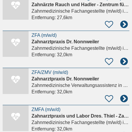
Zahnärzte Rauch und Hadler - Zentrum für Zahnheilkunde
Zahnmedizinische Fachangestellte (m/w/d)
in Melsungen, Adelshausen
Entfernung:
27,6km
ZFA (m/w/d)
Zahnarztpraxis Dr. Nonnweiler
Zahnmedizinische Fachangestellte (m/w/d)
in Kassel, Fasanenhof
Entfernung:
32,0km
ZFA/ZMV (m/w/d)
Zahnarztpraxis Dr. Nonnweiler
Zahnmedizinische Verwaltungsassistenz
in Kassel, Fasanenhof
Entfernung:
32,0km
ZMFA (m/w/d)
Zahnarztpraxis und Labor Dres. Thiel - Zahnärzte am Königsplatz
Zahnmedizinische Fachangestellte (m/w/d)
in Kassel, Mitte
Entfernung:
32,0km