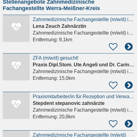
Stellenangebote Zahnmedizinische
eingeben
Fachangestellte Werra-Meißner-Kreis
Zahnmedizinische Fachangestellte (m/w/d) in Vollzeit gesucht
Lena Zeuch Zahnärztin
Zahnmedizinische Fachangestellte (m/w/d)
in Eschwege
Entfernung:
9,1km
ZFA (m/w/d) gesucht!
Praxis Dipl.Stom. Ute Angeli und Dr. Carina Angeli
Zahnmedizinische Fachangestellte (m/w/d)
in Sontra
Entfernung:
15,0km
Praxismitarbeiter/in für Rezeption und Verwaltung (m/w/d)
Stepdent stepanovic zahnärzte
Zahnmedizinische Fachangestellte (m/w/d)
in Nieste
Entfernung:
20,8km
Zahnmedizinische Fachangestellte (m/w/d)