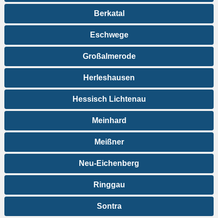
Berkatal
Eschwege
Großalmerode
Herleshausen
Hessisch Lichtenau
Meinhard
Meißner
Neu-Eichenberg
Ringgau
Sontra