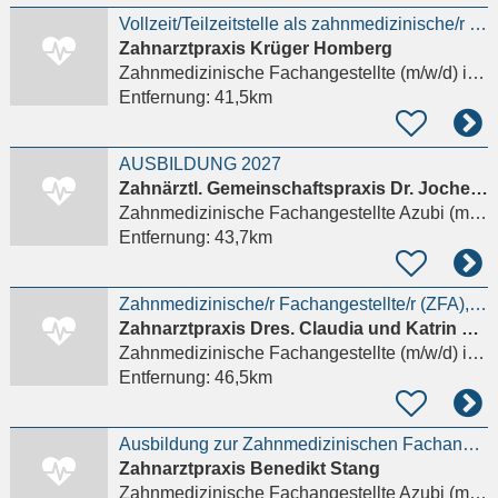
Vollzeit/Teilzeitstelle als zahnmedizinische/r Fachangestellte/r
Zahnarztpraxis Krüger Homberg
Zahnmedizinische Fachangestellte (m/w/d)
in Homberg (Efze)
Entfernung:
41,5km
AUSBILDUNG 2027
Zahnärztl. Gemeinschaftspraxis Dr. Jochen Ruppel & Yorrick Ruppel GbR
Zahnmedizinische Fachangestellte Azubi (m/w/d)
Entfernung:
43,7km
Zahnmedizinische/r Fachangestellte/r (ZFA), ZFA (Zahnmedizinische/r Fachangestelle/r) (#36983)
Zahnarztpraxis Dres. Claudia und Katrin Meyer
Zahnmedizinische Fachangestellte (m/w/d)
in Bodensee
Entfernung:
46,5km
Ausbildung zur Zahnmedizinischen Fachangestellten (ZFA) (m/w/d) – Start August 2027
Zahnarztpraxis Benedikt Stang
Zahnmedizinische Fachangestellte Azubi (m/w/d)