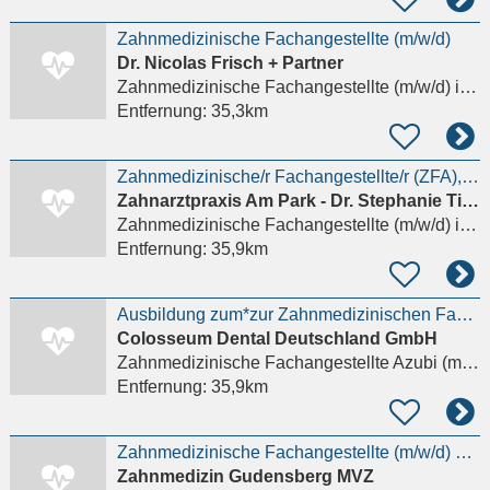
Zahnmedizinische Fachangestellte (m/w/d)
Dr. Nicolas Frisch + Partner
Zahnmedizinische Fachangestellte (m/w/d)
in Kassel, Bad Wilhelmshöhe
Entfernung:
35,3km
Zahnmedizinische/r Fachangestellte/r (ZFA), ZMP (Zahnmedizinische/r Prophylaxeassistent/in) (#36049)
Zahnarztpraxis Am Park - Dr. Stephanie Tilpe
Zahnmedizinische Fachangestellte (m/w/d)
in Göttingen
Entfernung:
35,9km
Ausbildung zum*zur Zahnmedizinischen Fachangestellten | Azubi ZFA (m/w/d)
Colosseum Dental Deutschland GmbH
Zahnmedizinische Fachangestellte Azubi (m/w/d)
Entfernung:
35,9km
Zahnmedizinische Fachangestellte (m/w/d) – Mini-Job
Zahnmedizin Gudensberg MVZ