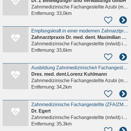
Dr. Z Beteiligungs- und Verwaltungs GmbH
Zahnmedizinische Fachangestellte Azubi (m/w/d)
Entfernung:
33,0km
Empfangskraft in einer modernen Zahnarztpraxis in Leinefelde
Zahnarztpraxis Dr. med. dent. Maximilian Gottstein
Zahnmedizinische Fachangestellte (m/w/d)
in Leinefelde-Worbis
Entfernung:
33,6km
Ausbildung Zahnmedizinische/r Fachangestellte/r (m/w/d)
Dres. med. dent.Lorenz Kuhlmann
Zahnmedizinische Fachangestellte Azubi (m/w/d)
Entfernung:
34,2km
Zahnmedizinische Fachangestellte (ZFA/ZMA) oder Zahnmedizinische Prophylaxeassistentin (ZMP) (m/w/d)
Dr. Egert
Zahnmedizinische Fachangestellte (m/w/d)
in Göttingen
Entfernung:
35,3km