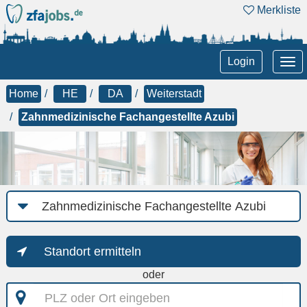
Merkliste
Tog
Login
nav
Home
HE
DA
Weiterstadt
Zahnmedizinische Fachangestellte Azubi
Job-
Kategorie
Standort ermitteln
oder
PLZ
oder