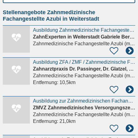
Ort
Stellenangebote Zahnmedizinische
eingeben
Fachangestellte Azubi in Weiterstadt
Ausbildung Zahnmedizinische Fachangestellte (m/w/d)
ZahnExperten in Weiterstadt Gabriele Bernhard & Kollegen
Zahnmedizinische Fachangestellte Azubi (m/w/d)
Ausbildung ZFA / ZMF / Zahnmedizinische Fachangestellte (w/m/d) Zahnarzthelferin Azubi
Zahnarztpraxis Dr. Passinger, Dr. Glatzel, ZA Schäfer
Zahnmedizinische Fachangestellte Azubi (m/w/d)
Entfernung:
10,5km
Ausbildung zur Zahnmedizinischen Fachangestellten (m/w/d) für dieses Jahr
ZMVZ Zahnmedizinisches Versorgungszentrum Carolinum Plus GmbH
Zahnmedizinische Fachangestellte Azubi (m/w/d)
Entfernung:
21,0km