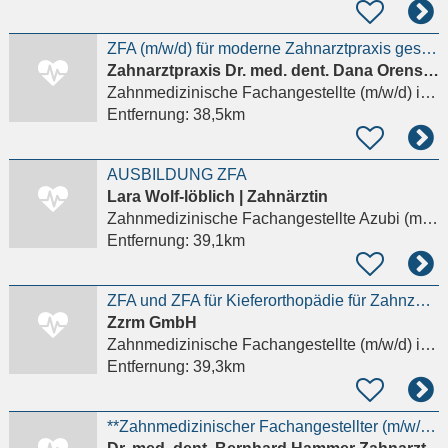
ZFA (m/w/d) für moderne Zahnarztpraxis gesucht
Zahnarztpraxis Dr. med. dent. Dana Orenstein
Zahnmedizinische Fachangestellte (m/w/d)
in Frankfurt am Main
Entfernung:
38,5km
AUSBILDUNG ZFA
Lara Wolf-löblich | Zahnärztin
Zahnmedizinische Fachangestellte Azubi (m/w/d)
Entfernung:
39,1km
ZFA und ZFA für Kieferorthopädie für Zahnzentrum gesucht!
Zzrm GmbH
Zahnmedizinische Fachangestellte (m/w/d)
in Offenbach am Main
Entfernung:
39,3km
**Zahnmedizinischer Fachangestellter (m/w/d)**