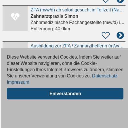
ZFA (m/w/d) ab sofort gesucht in Teilzeit (Nachmittag)
Zahnarztpraxis Simon
Zahnmedizinische Fachangestellte (m/w/d)
in Ober-Ramstadt
Entfernung:
40,0km
Ausbildung zur ZFA / Zahnarzthelferin (m/w/d) – 30% Zuschlag
Zahnarztpraxis art of smile Dr. med. dent. Michel D'Amore
Diese Website verwendet Cookies. Indem Sie weiter auf
Zahnmedizinische Fachangestellte Azubi (m/w/d)
dieser Website navigieren, ohne die Cookie-
Entfernung:
40,1km
Einstellungen Ihres Internet Browsers zu ändern, stimmen
Sie unserer Verwendung von Cookies zu.
Datenschutz
Zahnmedizinische Fachangestellte (ZFA) gesucht – sehr gute Bezahl
Impressum
Zahnarztpraxis art of smile Dr. med. dent. Michel D'Amore
Einverstanden
Zahnmedizinische Fachangestellte (m/w/d)
in Bad Homburg vor der Höhe
Entfernung:
40,1km
ZFA in oralchirugischer Praxis in Bad Homburg
Praxis Dres. Bernhard Zahn