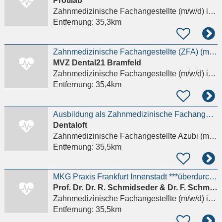
Protilab
Zahnmedizinische Fachangestellte (m/w/d)
in Oberursel (Taunus)
Entfernung:
35,3km
Zahnmedizinische Fachangestellte (ZFA) (m/w/d) – Chirurgie
MVZ Dental21 Bramfeld
Zahnmedizinische Fachangestellte (m/w/d)
in Frankfurt am Main, Westend-Süd
Entfernung:
35,4km
Ausbildung als Zahnmedizinische Fachangestellte / ZFA (m/w/d)
Dentaloft
Zahnmedizinische Fachangestellte Azubi (m/w/d)
Entfernung:
35,5km
MKG Praxis Frankfurt Innenstadt ***überdurchschnittliche Bezahlung** ZFA/ZMF/ZMV für Verwaltung
Prof. Dr. Dr. R. Schmidseder & Dr. F. Schmidseder
Zahnmedizinische Fachangestellte (m/w/d)
in Frankfurt am Main
Entfernung:
35,5km