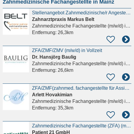
Zahnmedizinische Fachangestellte in Mainz
eingeben
Stellenangebot Zahnmedizinische/r Angestellte/r - ZFA (m/w/d)
Zahnarztpraxis Markus Belt
Zahnmedizinische Fachangestellte (m/w/d)
in Griesheim
Entfernung:
26,3km
ZFA/ZMF/ZMV (m/w/d) in Vollzeit
Dr. Hansjörg Baulig
Zahnmedizinische Fachangestellte (m/w/d)
in Alzey
Entfernung:
26,6km
ZFA/ZMF(zahnmed. fachangestellte für Assistenz+PZR gesucht! MIT Fachqualifikation !TZ möglich!
Arlett Hovakimian
Zahnmedizinische Fachangestellte (m/w/d)
in Frankfurt am Main, Westend-Süd
Entfernung:
35,3km
Zahnmedizinische Fachangestellte (ZFA) (m/w/d) – Chirurgie
Patient 21 GmbH