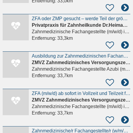
Entfernung:
33,0km
ZFA oder ZMP gesucht – werde Teil der größten Privatzahnarztpraxis Frankfurts
Privatpraxis für Zahnheilkunde Dr.Heimann & Dr. Winzen & Dr. Alp
Zahnmedizinische Fachangestellte (m/w/d)
in Frankfurt am Main
Entfernung:
33,3km
Ausbildung zur Zahnmedizinischen Fachangestellten (m/w/d) für dieses Jahr
ZMVZ Zahnmedizinisches Versorgungszentrum Carolinum Plus GmbH
Zahnmedizinische Fachangestellte Azubi (m/w/d)
Entfernung:
33,7km
ZFA (m/w/d) ab sofort in Vollzeit und Teilzeit für innovative Zahnarztpraxis
ZMVZ Zahnmedizinisches Versorgungszentrum Carolinum Plus GmbH
Zahnmedizinische Fachangestellte (m/w/d)
in Frankfurt am Main, Sachsenhausen
Entfernung:
33,7km
Zahnmedizinische/r Fachangestellte/r (w/m/d) in Voll- oder Teilzeit