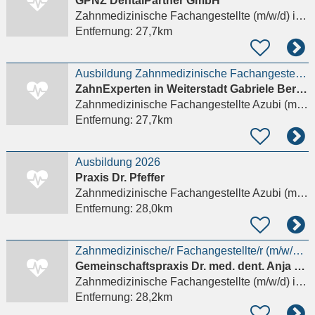
GPNZ DentalPartner GmbH
Zahnmedizinische Fachangestellte (m/w/d)
in Weiterstadt
Entfernung:
27,7km
Ausbildung Zahnmedizinische Fachangestellte (m/w/d)
ZahnExperten in Weiterstadt Gabriele Bernhard & Kollegen
Zahnmedizinische Fachangestellte Azubi (m/w/d)
Entfernung:
27,7km
Ausbildung 2026
Praxis Dr. Pfeffer
Zahnmedizinische Fachangestellte Azubi (m/w/d)
Entfernung:
28,0km
Zahnmedizinische/r Fachangestellte/r (m/w/d) in Vollzeit/Teilzeit gesucht!
Gemeinschaftspraxis Dr. med. dent. Anja Balzer und Dr. med. dent. Sylvia Rahm
Zahnmedizinische Fachangestellte (m/w/d)
in Hünstetten
Entfernung:
28,2km