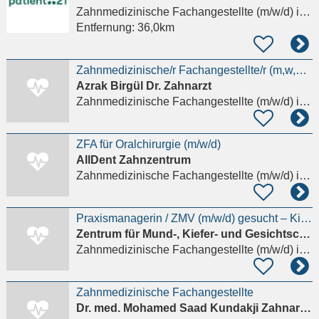
Zahnmedizinische Fachangestellte (m/w/d)
in Frankfurt am Main
Entfernung:
36,0km
Zahnmedizinische/r Fachangestellte/r (m,w,d) in Mainz-Bretzenheim für PZR
Azrak Birgül Dr. Zahnarzt
Zahnmedizinische Fachangestellte (m/w/d)
in Mainz
ZFA für Oralchirurgie (m/w/d)
AllDent Zahnzentrum
Zahnmedizinische Fachangestellte (m/w/d)
in Mainz
Praxismanagerin / ZMV (m/w/d) gesucht – Kieferorthoädische Fachpraxis. Ab dem 01.10.2026 |
Zentrum für Mund-, Kiefer- und Gesichtschirurgie und Kieferorthopädie GbR
Zahnmedizinische Fachangestellte (m/w/d)
in Mainz
Zahnmedizinische Fachangestellte
Dr. med. Mohamed Saad Kundakji Zahnarztpraxis