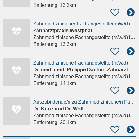
Entfernung:
13,3km
Zahnmedizinischer Fachangestellter m/w/d in Voll-/Teilzeit - WIESBADEN-BIERSTADT -
Zahnarztpraxis Westphal
Zahnmedizinische Fachangestellte (m/w/d)
in Wiesbaden, Bierstadt
Entfernung:
13,3km
Zahnmedizinische Fachangestellte (m/w/d)
Dr. med. dent. Philippe Dächert Zahnarzt
Zahnmedizinische Fachangestellte (m/w/d)
in Flörsheim am Main
Entfernung:
14,1km
Auszubildende/n zu Zahnmedizinische/n Fachangestellte/n ZFA (m/w/d)
Dr. Kunz und Dr. Wolf
Zahnmedizinische Fachangestellte (m/w/d)
in Hofheim am Taunus
Entfernung:
20,1km