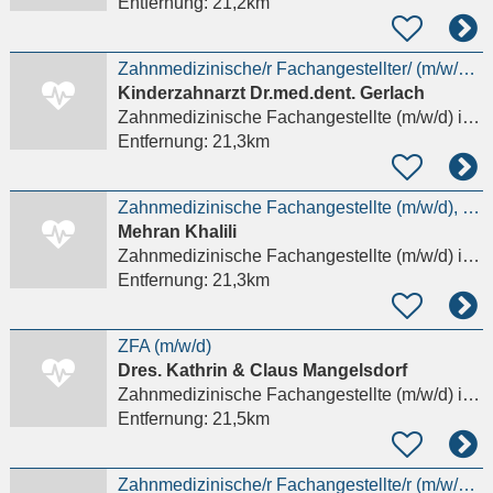
Entfernung:
21,2km
Zahnmedizinische/r Fachangestellter/ (m/w/d) gesucht!
Kinderzahnarzt Dr.med.dent. Gerlach
Zahnmedizinische Fachangestellte (m/w/d)
in Taunusstein
Entfernung:
21,3km
Zahnmedizinische Fachangestellte (m/w/d), ZMP, Auszubildende/-er ZMF
Mehran Khalili
Zahnmedizinische Fachangestellte (m/w/d)
in Hattersheim am Main
Entfernung:
21,3km
ZFA (m/w/d)
Dres. Kathrin & Claus Mangelsdorf
Zahnmedizinische Fachangestellte (m/w/d)
in Kriftel
Entfernung:
21,5km
Zahnmedizinische/r Fachangestellte/r (m/w/d) gesucht!