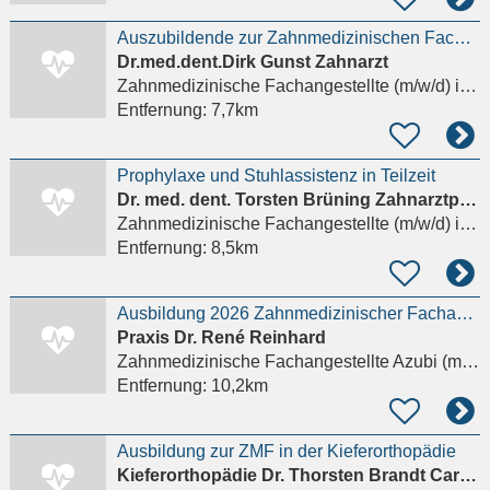
Auszubildende zur Zahnmedizinischen Fachangestellten (ZMF/ZFA) (m/w/d) gesucht
Dr.med.dent.Dirk Gunst Zahnarzt
Zahnmedizinische Fachangestellte (m/w/d)
in Harxheim
Entfernung:
7,7km
Prophylaxe und Stuhlassistenz in Teilzeit
Dr. med. dent. Torsten Brüning Zahnarztpraxis
Zahnmedizinische Fachangestellte (m/w/d)
in Heidesheim am Rhein
Entfernung:
8,5km
Ausbildung 2026 Zahnmedizinischer Fachangestellter m/w/d - WIESBADEN-BIEBRICH
Praxis Dr. René Reinhard
Zahnmedizinische Fachangestellte Azubi (m/w/d)
Entfernung:
10,2km
Ausbildung zur ZMF in der Kieferorthopädie
Kieferorthopädie Dr. Thorsten Brandt Carmen Gunkel M.Sc.