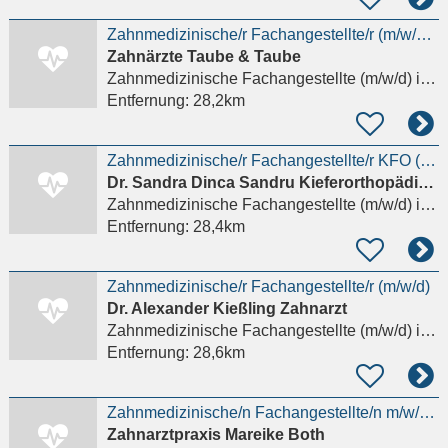
Zahnmedizinische/r Fachangestellte/r (m/w/d) gesucht!
Zahnärzte Taube & Taube
Zahnmedizinische Fachangestellte (m/w/d)
in Hünstetten
Entfernung:
28,2km
Zahnmedizinische/r Fachangestellte/r KFO (m/w/d) gesucht!
Dr. Sandra Dinca Sandru Kieferorthopädische
Zahnmedizinische Fachangestellte (m/w/d)
in Hünstetten
Entfernung:
28,4km
Zahnmedizinische/r Fachangestellte/r (m/w/d)
Dr. Alexander Kießling Zahnarzt
Zahnmedizinische Fachangestellte (m/w/d)
in Hünstetten
Entfernung:
28,6km
Zahnmedizinische/n Fachangestellte/n m/w/d in Teilzeit oder Minijob
Zahnarztpraxis Mareike Both