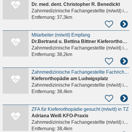
Dr. med. dent. Christopher R. Benedickt
Zahnmedizinische Fachangestellte (m/w/d)
in Frankfurt am Main
Entfernung:
37,3km
Mitarbeiter (m/w/d) Empfang
Dr.Bertrand u. Bettina Bittner Kieferorthopädische- Gemeinschaftspraxis
Zahnmedizinische Fachangestellte (m/w/d)
in Worms
Entfernung:
38,2km
Zahnmedizinische Fachangestellte Fachrichtung Kieferorthopädie
Kieferorthopädie am Ludwigsplatz
Zahnmedizinische Fachangestellte (m/w/d)
in Worms
Entfernung:
38,4km
ZFA für Kieferorthopädie gesucht (m/w/d) in TZ
Adriana Weiß KFO-Praxis
Zahnmedizinische Fachangestellte (m/w/d)
in Frankfurt am Main
Entfernung:
38,4km