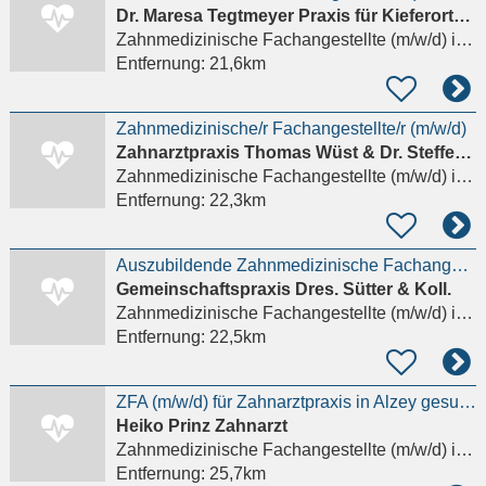
Dr. Maresa Tegtmeyer Praxis für Kieferorthopädie
Zahnmedizinische Fachangestellte (m/w/d)
in Niedernhausen
Entfernung:
21,6km
Zahnmedizinische/r Fachangestellte/r (m/w/d)
Zahnarztpraxis Thomas Wüst & Dr. Steffen Wich -Schwarz
Zahnmedizinische Fachangestellte (m/w/d)
in Bad Schwalbach
Entfernung:
22,3km
Auszubildende Zahnmedizinische Fachangestellte/ZfA (m / w / d)
Gemeinschaftspraxis Dres. Sütter & Koll.
Zahnmedizinische Fachangestellte (m/w/d)
in Eppstein
Entfernung:
22,5km
ZFA (m/w/d) für Zahnarztpraxis in Alzey gesucht!
Heiko Prinz Zahnarzt
Zahnmedizinische Fachangestellte (m/w/d)
in Alzey
Entfernung:
25,7km