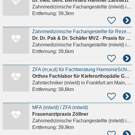
Dr. med. dent. Bernhard Hammer Zahnarzt
Zahnmedizinische Fachangestellte (m/w/d)
in Oberwesel
Entfernung:
39,3km
Zahnmedizinische Fachangestellte für Rezeption und Empfang (m/w/d)
Dr. Dr. Pak & Dr. Schäfer MVZ - Praxis für Mund-, Kiefer- und Gesichtschirurgie
Zahnmedizinische Fachangestellte (m/w/d)
in Bad Homburg vor der Höhe
Entfernung:
39,6km
ZFA (m,w,d) für Fachberatung HarmonieSchiene
Orthos Fachlabor für Kieferorthopädie GmbH & Co. KG
Zahntechniker (m/w/d)
in Frankfurt am Main, Nieder-Eschbach
Entfernung:
39,8km
MFA (m/w/d) / ZFA (m/w/d)
Frauenarztpraxis Zöllner
Zahnmedizinische Fachangestellte (m/w/d)
in Bad Homburg vor der Höhe
Entfernung:
39,9km