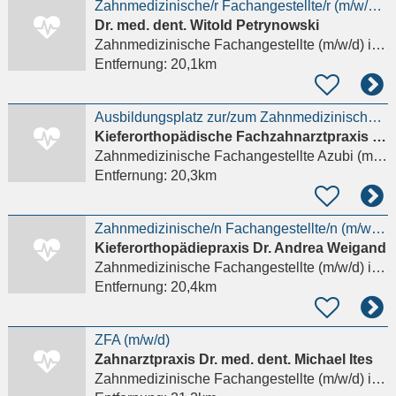
Zahnmedizinische/r Fachangestellte/r (m/w/d) gesucht!
Dr. med. dent. Witold Petrynowski
Zahnmedizinische Fachangestellte (m/w/d)
in Taunusstein, Bleidenstadt
Entfernung:
20,1km
Ausbildungsplatz zur/zum Zahnmedizinischen Fachangestellten (m/w/d) ab August – Kieferorthopädie
Kieferorthopädische Fachzahnarztpraxis Taunusstein
Zahnmedizinische Fachangestellte Azubi (m/w/d)
Entfernung:
20,3km
Zahnmedizinische/n Fachangestellte/n (m/w/d) in Voll- oder Teilzeit gesucht!
Kieferorthopädiepraxis Dr. Andrea Weigand
Zahnmedizinische Fachangestellte (m/w/d)
in Taunusstein, Hahn
Entfernung:
20,4km
ZFA (m/w/d)
Zahnarztpraxis Dr. med. dent. Michael Ites
Zahnmedizinische Fachangestellte (m/w/d)
in Armsheim