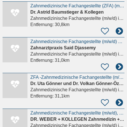
Zahnmedizinische Fachangestellte (ZFA) (m/w/d) - Wertschätzung und sehr gutes Gehalt in Kronberg
Dr. Astrid Baumstieger & Kollegen
Zahnmedizinische Fachangestellte (m/w/d)
in Kronberg im Taunus
Entfernung:
30,8km
Zahnmedizinische Fachangestellte (m/w/d) gesucht!
Zahnarztpraxis Said Djassemy
Zahnmedizinische Fachangestellte (m/w/d)
in Idstein, Wörsdorf
Entfernung:
31,0km
ZFA -Zahnmedizinische Fachangestellte (m/w/d)- KFO vollzeit
Dr. Uta Gönner und Dr. Volkan Gönner-Özkan GbR
Zahnmedizinische Fachangestellte (m/w/d)
in Kronberg im Taunus
Entfernung:
31,1km
Zahnmedizinische Fachangestellte (m/w/d), ZMF oder ZMP mit Schwerpunkt Prophylaxe
DR. WEBER + KOLLEGEN Zahnmedizin + Oralchirurgie
Zahnmedizinische Fachangestellte (m/w/d)
in Darmstadt