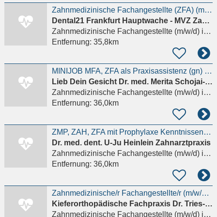
Zahnmedizinische Fachangestellte (ZFA) (m/w/d) – Chirurgie
Dental21 Frankfurt Hauptwache - MVZ Zahnmedizin An der Hauptwache 7 GmbH
Zahnmedizinische Fachangestellte (m/w/d)
in Frankfurt am Main
Entfernung:
35,8km
MINIJOB MFA, ZFA als Praxisassistenz (gn) für Ästhetische Medizin
Lieb Dein Gesicht Dr. med. Merita Schojai-Schultz und Dr. med. Dascha Berek
Zahnmedizinische Fachangestellte (m/w/d)
in Frankfurt am Main, Sachsenhausen
Entfernung:
36,0km
ZMP, ZAH, ZFA mit Prophylaxe Kenntnissen(m/w/d) oder DH (m/w/d) in Teil- oder Vollzeit
Dr. med. dent. U-Ju Heinlein Zahnarztpraxis
Zahnmedizinische Fachangestellte (m/w/d)
in Oberursel (Taunus)
Entfernung:
36,0km
Zahnmedizinische/r Fachangestellte/r (m/w/d) Auszubildende/n für 2026
Kieferorthopädische Fachpraxis Dr. Tries-Obijou & Dr. Tries
Zahnmedizinische Fachangestellte (m/w/d)
in Oberursel (Taunus)