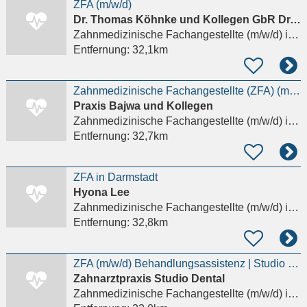
ZFA (m/w/d)
Dr. Thomas Köhnke und Kollegen GbR Dr. Thomas Köhnke, Jost Brunk
Zahnmedizinische Fachangestellte (m/w/d)
in Eschborn
Entfernung:
32,1km
Zahnmedizinische Fachangestellte (ZFA) (m/w/d) mit Erfahrung in der Prophylaxe
Praxis Bajwa und Kollegen
Zahnmedizinische Fachangestellte (m/w/d)
in Frankfurt am Main
Entfernung:
32,7km
ZFA in Darmstadt
Hyona Lee
Zahnmedizinische Fachangestellte (m/w/d)
in Darmstadt
Entfernung:
32,8km
ZFA (m/w/d) Behandlungsassistenz | Studio Dental Neu-Isenburg
Zahnarztpraxis Studio Dental
Zahnmedizinische Fachangestellte (m/w/d)
in Neu-Isenburg