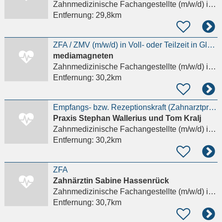
Zahnmedizinische Fachangestellte (m/w/d)
in Bad Kreuznach
Entfernung:
29,8km
ZFA / ZMV (m/w/d) in Voll- oder Teilzeit in Glashütten gesucht!
mediamagneten
Zahnmedizinische Fachangestellte (m/w/d)
in Glashütten Hochtaunuskreis
Entfernung:
30,2km
Empfangs- bzw. Rezeptionskraft (Zahnarztpraxis) M/W/D – Vollzeit, auch Quereinstieg möglich
Praxis Stephan Wallerius und Tom Kralj
Zahnmedizinische Fachangestellte (m/w/d)
in Schwalbach am Taunus
Entfernung:
30,2km
ZFA
Zahnärztin Sabine Hassenrück
Zahnmedizinische Fachangestellte (m/w/d)
in Eschborn, Niederhöchstadt
Entfernung:
30,7km