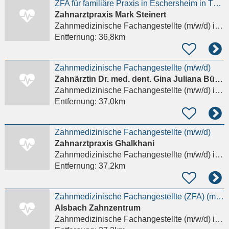
ZFA für familiäre Praxis in Eschersheim in TZ ab sofort gesucht
Zahnarztpraxis Mark Steinert
Zahnmedizinische Fachangestellte (m/w/d)
in Frankfurt am Main
Entfernung:
36,8km
Zahnmedizinische Fachangestellte (m/w/d)
Zahnärztin Dr. med. dent. Gina Juliana Büchl
Zahnmedizinische Fachangestellte (m/w/d)
in Mühltal, Nieder-Ramstadt
Entfernung:
37,0km
Zahnmedizinische Fachangestellte (m/w/d)
Zahnarztpraxis Ghalkhani
Zahnmedizinische Fachangestellte (m/w/d)
in Frankfurt am Main
Entfernung:
37,2km
Zahnmedizinische Fachangestellte (ZFA) (m/w/d)
Alsbach Zahnzentrum
Zahnmedizinische Fachangestellte (m/w/d)
in Alsbach-Hähnlein