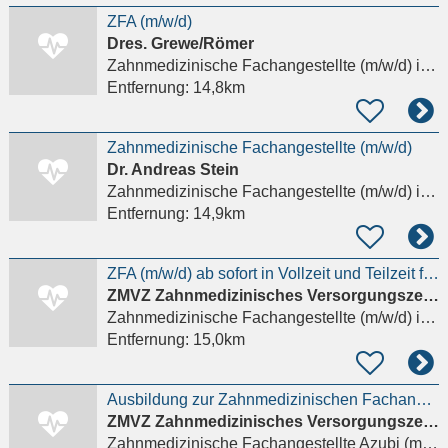
ZFA (m/w/d)
Dres. Grewe/Römer
Zahnmedizinische Fachangestellte (m/w/d)
in Wiesbaden
Entfernung:
14,8km
Zahnmedizinische Fachangestellte (m/w/d)
Dr. Andreas Stein
Zahnmedizinische Fachangestellte (m/w/d)
in Wiesbaden
Entfernung:
14,9km
ZFA (m/w/d) ab sofort in Vollzeit und Teilzeit für innovative Zahnarztpraxis
ZMVZ Zahnmedizinisches Versorgungszentrum Carolinum Plus GmbH
Zahnmedizinische Fachangestellte (m/w/d)
in Frankfurt am Main, Sachsenhausen
Entfernung:
15,0km
Ausbildung zur Zahnmedizinischen Fachangestellten (m/w/d) für dieses Jahr
ZMVZ Zahnmedizinisches Versorgungszentrum Carolinum Plus GmbH
Zahnmedizinische Fachangestellte Azubi (m/w/d)