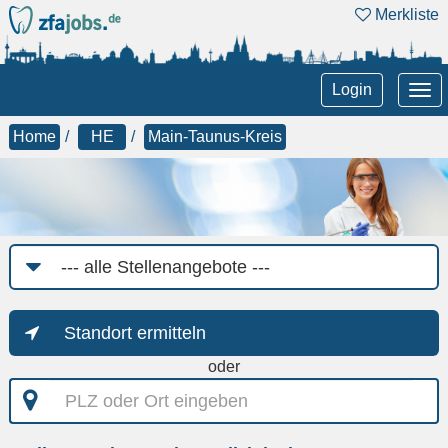
Merkliste
Tog
Login
nav
Home
HE
Main-Taunus-Kreis
Job-
Kategorie
Standort ermitteln
oder
PLZ
oder
Ort