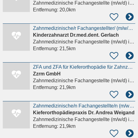
Zahnmedizinische Fachangestellte (m/w/d)
in Bad Homburg vor der Höhe
Entfernung:
20,0km
Zahnmedizinische/r Fachangestellter/ (m/w/d) gesucht!
Kinderzahnarzt Dr.med.dent. Gerlach
Zahnmedizinische Fachangestellte (m/w/d)
in Taunusstein
Entfernung:
21,5km
ZFA und ZFA für Kieferorthopädie für Zahnzentrum gesucht!
Zzrm GmbH
Zahnmedizinische Fachangestellte (m/w/d)
in Offenbach am Main
Entfernung:
21,9km
Zahnmedizinische/n Fachangestellte/n (m/w/d) in Voll- oder Teilzeit gesucht!
Kieferorthopädiepraxis Dr. Andrea Weigand
Zahnmedizinische Fachangestellte (m/w/d)
in Taunusstein, Hahn
Entfernung:
21,9km