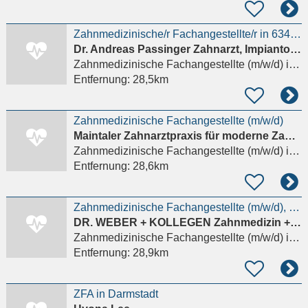
Zahnmedizinische/r Fachangestellte/r in 63477 Maintal
Dr. Andreas Passinger Zahnarzt, Impiantologie/Parodontologie
Zahnmedizinische Fachangestellte (m/w/d)
in Maintal, Dörnigheim
Entfernung:
28,5km
Zahnmedizinische Fachangestellte (m/w/d)
Maintaler Zahnarztpraxis für moderne Zahnmedizin Dr. med. dent. Agatha Watzlaw und Dr. med. dent. G
Zahnmedizinische Fachangestellte (m/w/d)
in Maintal, Dörnigheim
Entfernung:
28,6km
Zahnmedizinische Fachangestellte (m/w/d), ZMF oder ZMP mit Schwerpunkt Prophylaxe
DR. WEBER + KOLLEGEN Zahnmedizin + Oralchirurgie
Zahnmedizinische Fachangestellte (m/w/d)
in Darmstadt
Entfernung:
28,9km
ZFA in Darmstadt