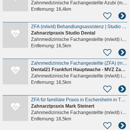
Zahnmedizinische Fachangestellte Azubi (m/w/d)
Entfernung:
16,4km
ZFA (m/w/d) Behandlungsassistenz | Studio Dental Neu-Isenburg
Zahnarztpraxis Studio Dental
Zahnmedizinische Fachangestellte (m/w/d)
in Neu-Isenburg
Entfernung:
16,5km
Zahnmedizinische Fachangestellte (ZFA) (m/w/d) – Chirurgie
Dental21 Frankfurt Hauptwache - MVZ Zahnmedizin An der Hauptwache 7 GmbH
Zahnmedizinische Fachangestellte (m/w/d)
in Frankfurt am Main
Entfernung:
16,5km
ZFA für familiäre Praxis in Eschersheim in TZ ab sofort gesucht
Zahnarztpraxis Mark Steinert
Zahnmedizinische Fachangestellte (m/w/d)
in Frankfurt am Main
Entfernung:
16,5km