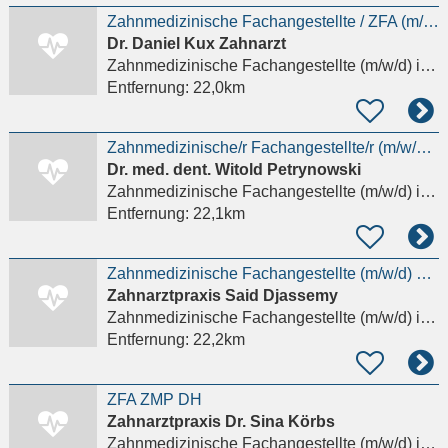
Zahnmedizinische Fachangestellte / ZFA (m/w/d)
Dr. Daniel Kux Zahnarzt
Zahnmedizinische Fachangestellte (m/w/d)
in Friedrichsdorf, Seulberg
Entfernung:
22,0km
Zahnmedizinische/r Fachangestellte/r (m/w/d) gesucht!
Dr. med. dent. Witold Petrynowski
Zahnmedizinische Fachangestellte (m/w/d)
in Taunusstein, Bleidenstadt
Entfernung:
22,1km
Zahnmedizinische Fachangestellte (m/w/d) gesucht!
Zahnarztpraxis Said Djassemy
Zahnmedizinische Fachangestellte (m/w/d)
in Idstein, Wörsdorf
Entfernung:
22,2km
ZFA ZMP DH
Zahnarztpraxis Dr. Sina Körbs
Zahnmedizinische Fachangestellte (m/w/d)
in Weiterstadt