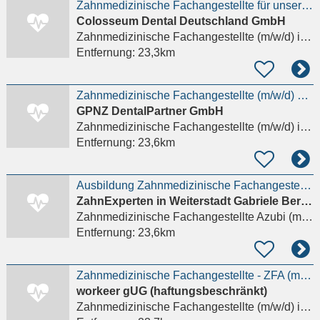
Zahnmedizinische Fachangestellte für unsere große Zahnarztpraxis (m/w/d)
Colosseum Dental Deutschland GmbH
Zahnmedizinische Fachangestellte (m/w/d)
in Offenbach am Main
Entfernung:
23,3km
Zahnmedizinische Fachangestellte (m/w/d) 1.500 € Willkommensbonus
GPNZ DentalPartner GmbH
Zahnmedizinische Fachangestellte (m/w/d)
in Weiterstadt
Entfernung:
23,6km
Ausbildung Zahnmedizinische Fachangestellte (m/w/d)
ZahnExperten in Weiterstadt Gabriele Bernhard & Kollegen
Zahnmedizinische Fachangestellte Azubi (m/w/d)
Entfernung:
23,6km
Zahnmedizinische Fachangestellte - ZFA (m/w/d)
workeer gUG (haftungsbeschränkt)
Zahnmedizinische Fachangestellte (m/w/d)
in Offenbach am Main