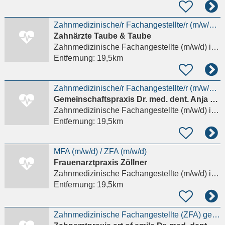
Zahnmedizinische/r Fachangestellte/r (m/w/d) gesucht!
Zahnärzte Taube & Taube
Zahnmedizinische Fachangestellte (m/w/d)
in Hünstetten
Entfernung:
19,5km
Zahnmedizinische/r Fachangestellte/r (m/w/d) in Vollzeit/Teilzeit gesucht!
Gemeinschaftspraxis Dr. med. dent. Anja Balzer und Dr. med. dent. Sylvia Rahm
Zahnmedizinische Fachangestellte (m/w/d)
in Hünstetten
Entfernung:
19,5km
MFA (m/w/d) / ZFA (m/w/d)
Frauenarztpraxis Zöllner
Zahnmedizinische Fachangestellte (m/w/d)
in Bad Homburg vor der Höhe
Entfernung:
19,5km
Zahnmedizinische Fachangestellte (ZFA) gesucht – sehr gute Bezahl