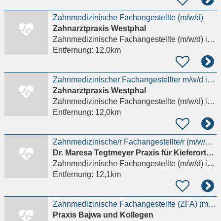
Zahnmedizinische Fachangestellte (m/w/d)
Zahnarztpraxis Westphal
Zahnmedizinische Fachangestellte (m/w/d)
in Wiesbaden, Bierstadt
Entfernung:
12,0km
Zahnmedizinischer Fachangestellter m/w/d in Voll-/Teilzeit - WIESBADEN-BIERSTADT -
Zahnarztpraxis Westphal
Zahnmedizinische Fachangestellte (m/w/d)
in Wiesbaden, Bierstadt
Entfernung:
12,0km
Zahnmedizinische/r Fachangestellte/r (m/w/d) gesucht!
Dr. Maresa Tegtmeyer Praxis für Kieferorthopädie
Zahnmedizinische Fachangestellte (m/w/d)
in Niedernhausen
Entfernung:
12,1km
Zahnmedizinische Fachangestellte (ZFA) (m/w/d) mit Erfahrung in der Prophylaxe
Praxis Bajwa und Kollegen