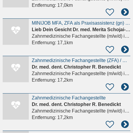
Entfernung:
17,0km
MINIJOB MFA, ZFA als Praxisassistenz (gn) für Ästhetische Medizin
Lieb Dein Gesicht Dr. med. Merita Schojai-Schultz und Dr. med. Dascha Berek
Zahnmedizinische Fachangestellte (m/w/d)
in Frankfurt am Main, Sachsenhausen
Entfernung:
17,1km
Zahnmedizinische Fachangestellte (ZFA) / MFA / ZMF als Behandlungsassistenz (m/w/d) –
Dr. med. dent. Christopher R. Benedickt
Zahnmedizinische Fachangestellte (m/w/d)
in Frankfurt am Main
Entfernung:
17,2km
Zahnmedizinische Fachangestellte
Dr. med. dent. Christopher R. Benedickt
Zahnmedizinische Fachangestellte (m/w/d)
in Frankfurt am Main
Entfernung:
17,2km