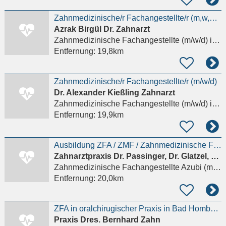
Zahnmedizinische/r Fachangestellte/r (m,w,d) in Mainz-Bretzenheim für PZR
Azrak Birgül Dr. Zahnarzt
Zahnmedizinische Fachangestellte (m/w/d)
in Mainz
Entfernung:
19,8km
Zahnmedizinische/r Fachangestellte/r (m/w/d)
Dr. Alexander Kießling Zahnarzt
Zahnmedizinische Fachangestellte (m/w/d)
in Hünstetten
Entfernung:
19,9km
Ausbildung ZFA / ZMF / Zahnmedizinische Fachangestellte (w/m/d) Zahnarzthelferin Azubi
Zahnarztpraxis Dr. Passinger, Dr. Glatzel, ZA Schäfer
Zahnmedizinische Fachangestellte Azubi (m/w/d)
Entfernung:
20,0km
ZFA in oralchirugischer Praxis in Bad Homburg
Praxis Dres. Bernhard Zahn