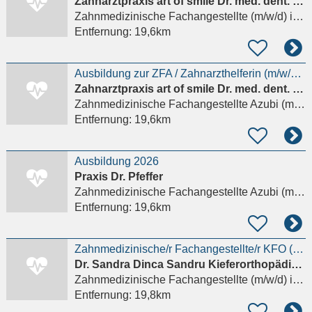
Zahnarztpraxis art of smile Dr. med. dent. Michel D'Amore
Zahnmedizinische Fachangestellte (m/w/d)
in Bad Homburg vor der Höhe
Entfernung:
19,6km
Ausbildung zur ZFA / Zahnarzthelferin (m/w/d) – 30% Zuschlag
Zahnarztpraxis art of smile Dr. med. dent. Michel D'Amore
Zahnmedizinische Fachangestellte Azubi (m/w/d)
Entfernung:
19,6km
Ausbildung 2026
Praxis Dr. Pfeffer
Zahnmedizinische Fachangestellte Azubi (m/w/d)
Entfernung:
19,6km
Zahnmedizinische/r Fachangestellte/r KFO (m/w/d) gesucht!
Dr. Sandra Dinca Sandru Kieferorthopädische
Zahnmedizinische Fachangestellte (m/w/d)
in Hünstetten
Entfernung:
19,8km