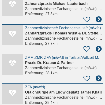
Zahnarztpraxis Michael Lauterbach
Zahnmedizinische Fachangestellte (m/w/d)
in Mühlheim am Main
Entfernung:
27,3km
Zahnmedizinische/r Fachangestellte/r (m/w/d)
Zahnarztpraxis Thomas Wüst & Dr. Steffen Wich -Schwarz
Zahnmedizinische Fachangestellte (m/w/d)
in Bad Schwalbach
Entfernung:
27,7km
ZMF ,ZMP, ZFA (m/w/d) in Teilzeit/Vollzeit-Modautal
Praxis Dr. Krause & Partner
Zahnmedizinische Fachangestellte (m/w/d)
in Darmstadt
Entfernung:
28,1km
ZFA (m/w/d)
Oralchirurgie am Ludwigsplatz Tamer Khalil
Zahnmedizinische Fachangestellte (m/w/d)
in Darmstadt
Entfernung:
28,4km