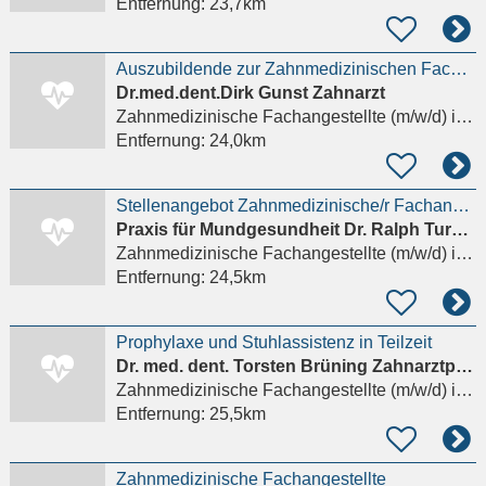
Entfernung:
23,7km
Auszubildende zur Zahnmedizinischen Fachangestellten (ZMF/ZFA) (m/w/d) gesucht
Dr.med.dent.Dirk Gunst Zahnarzt
Zahnmedizinische Fachangestellte (m/w/d)
in Harxheim
Entfernung:
24,0km
Stellenangebot Zahnmedizinische/r Fachangestellte/r in Vollzeit oder Teilzeit in Mainz
Praxis für Mundgesundheit Dr. Ralph Turobin
Zahnmedizinische Fachangestellte (m/w/d)
in Mainz, Ebersheim
Entfernung:
24,5km
Prophylaxe und Stuhlassistenz in Teilzeit
Dr. med. dent. Torsten Brüning Zahnarztpraxis
Zahnmedizinische Fachangestellte (m/w/d)
in Heidesheim am Rhein
Entfernung:
25,5km
Zahnmedizinische Fachangestellte