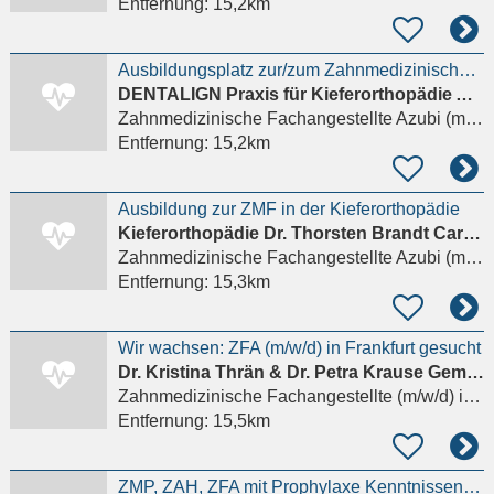
Entfernung:
15,2km
Ausbildungsplatz zur/zum Zahnmedizinischen Fachangestellten (m/w/d) - Praxis in Frankfurt
DENTALIGN Praxis für Kieferorthopädie Ah-Rum Kim
Zahnmedizinische Fachangestellte Azubi (m/w/d)
Entfernung:
15,2km
Ausbildung zur ZMF in der Kieferorthopädie
Kieferorthopädie Dr. Thorsten Brandt Carmen Gunkel M.Sc.
Zahnmedizinische Fachangestellte Azubi (m/w/d)
Entfernung:
15,3km
Wir wachsen: ZFA (m/w/d) in Frankfurt gesucht
Dr. Kristina Thrän & Dr. Petra Krause Gemeinschaftspraxis
Zahnmedizinische Fachangestellte (m/w/d)
in Frankfurt am Main
Entfernung:
15,5km
ZMP, ZAH, ZFA mit Prophylaxe Kenntnissen(m/w/d) oder DH (m/w/d) in Teil- oder Vollzeit