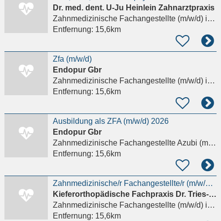
Dr. med. dent. U-Ju Heinlein Zahnarztpraxis
Zahnmedizinische Fachangestellte (m/w/d)
in Oberursel (Taunus)
Entfernung:
15,6km
Zfa (m/w/d)
Endopur Gbr
Zahnmedizinische Fachangestellte (m/w/d)
in Frankfurt am Main
Entfernung:
15,6km
Ausbildung als ZFA (m/w/d) 2026
Endopur Gbr
Zahnmedizinische Fachangestellte Azubi (m/w/d)
Entfernung:
15,6km
Zahnmedizinische/r Fachangestellte/r (m/w/d) Auszubildende/n für 2026
Kieferorthopädische Fachpraxis Dr. Tries-Obijou & Dr. Tries
Zahnmedizinische Fachangestellte (m/w/d)
in Oberursel (Taunus)
Entfernung:
15,6km