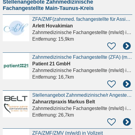
Stellenangebote Zahnmedizinische
eingeben
Fachangestellte Main-Taunus-Kreis
ZFA/ZMF(zahnmed. fachangestellte für Assistenz+PZR gesucht! MIT Fachqualifikation !TZ möglich!
Arlett Hovakimian
Zahnmedizinische Fachangestellte (m/w/d)
in Frankfurt am Main, Westend-Süd
Entfernung:
15,9km
Zahnmedizinische Fachangestellte (ZFA) (m/w/d) – Chirurgie
Patient 21 GmbH
Zahnmedizinische Fachangestellte (m/w/d)
in Frankfurt am Main
Entfernung:
16,7km
Stellenangebot Zahnmedizinische/r Angestellte/r - ZFA (m/w/d)
Zahnarztpraxis Markus Belt
Zahnmedizinische Fachangestellte (m/w/d)
in Griesheim
Entfernung:
26,7km
ZFA/ZMF/ZMV (m/w/d) in Vollzeit