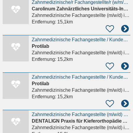
Zahnmedizinische/r Fachangestellte/r (w/m/d) in Voll- oder Teilzeit
Carolinum Zahnärztliches Universitäts-Institut gGmbH
Zahnmedizinische Fachangestellte (m/w/d)
in Frankfurt am Main, Sachsenhausen
Entfernung:
15,1km
Zahnmedizinische Fachangestellte / KundenberaterIn / administrative AssistentIn (m/w/d)
Protilab
Zahnmedizinische Fachangestellte (m/w/d)
in Oberursel (Taunus)
Entfernung:
15,2km
Zahnmedizinische Fachangestellte / KundenberaterIn / administrative AssistentIn (m/w/d) in Oberursel
Protilab
Zahnmedizinische Fachangestellte (m/w/d)
in Oberursel (Taunus)
Entfernung:
15,2km
Zahnmedizinische Fachangestellte (m/w/d) KFO-Praxis in Frankfurt am Main
DENTALIGN Praxis für Kieferorthopädie Ah-Rum Kim
Zahnmedizinische Fachangestellte (m/w/d)
in Frankfurt am Main