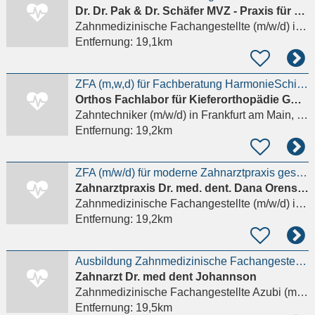
Dr. Dr. Pak & Dr. Schäfer MVZ - Praxis für Mund-, Kiefer- und Gesichtschirurgie
Zahnmedizinische Fachangestellte (m/w/d)
in Bad Homburg vor der Höhe
Entfernung:
19,1km
ZFA (m,w,d) für Fachberatung HarmonieSchiene
Orthos Fachlabor für Kieferorthopädie GmbH & Co. KG
Zahntechniker (m/w/d)
in Frankfurt am Main, Nieder-Eschbach
Entfernung:
19,2km
ZFA (m/w/d) für moderne Zahnarztpraxis gesucht
Zahnarztpraxis Dr. med. dent. Dana Orenstein
Zahnmedizinische Fachangestellte (m/w/d)
in Frankfurt am Main
Entfernung:
19,2km
Ausbildung Zahnmedizinische Fachangestellte
Zahnarzt Dr. med dent Johannson
Zahnmedizinische Fachangestellte Azubi (m/w/d)
Entfernung:
19,5km