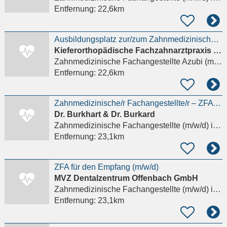
Entfernung:
22,6km
Ausbildungsplatz zur/zum Zahnmedizinischen Fachangestellten (m/w/d) ab August – Kieferorthopädie
Kieferorthopädische Fachzahnarztpraxis Taunusstein
Zahnmedizinische Fachangestellte Azubi (m/w/d)
Entfernung:
22,6km
Zahnmedizinische/r Fachangestellte/r – ZFA (m/w/d)
Dr. Burkhart & Dr. Burkard
Zahnmedizinische Fachangestellte (m/w/d)
in Friedrichsdorf
Entfernung:
23,1km
ZFA für den Empfang (m/w/d)
MVZ Dentalzentrum Offenbach GmbH
Zahnmedizinische Fachangestellte (m/w/d)
in Offenbach am Main
Entfernung:
23,1km