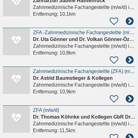
Zahnärztin Sabine Hassenrück
Zahnmedizinische Fachangestellte (m/w/d)
in Eschborn, Niederhöchstadt
Entfernung:
10,1km
ZFA -Zahnmedizinische Fachangestellte (m/w/d)- KFO vollzeit
Dr. Uta Gönner und Dr. Volkan Gönner-Özkan GbR
Zahnmedizinische Fachangestellte (m/w/d)
in Kronberg im Taunus
Entfernung:
10,8km
Zahnmedizinische Fachangestellte (ZFA) (m/w/d) - Wertschätzung und sehr gutes Gehalt in Kronberg
Dr. Astrid Baumstieger & Kollegen
Zahnmedizinische Fachangestellte (m/w/d)
in Kronberg im Taunus
Entfernung:
10,9km
ZFA (m/w/d)
Dr. Thomas Köhnke und Kollegen GbR Dr. Thomas Köhnke, Jost Brunk
Zahnmedizinische Fachangestellte (m/w/d)
in Eschborn
Entfernung:
11,5km