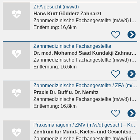
ZFA gesucht (m/w/d)
Hans Kurt Gödderz Zahnarzt
Zahnmedizinische Fachangestellte (m/w/d)
in Mainz
Entfernung:
16,6km
Zahnmedizinische Fachangestellte
Dr. med. Mohamed Saad Kundakji Zahnarztpraxis
Zahnmedizinische Fachangestellte (m/w/d)
in Mainz
Entfernung:
16,6km
Zahnmedizinische Fachangestellte / ZFA (m/w/d) Voll- oder Teilzeit
Praxis Dr. Buff u. Dr. Nemitz
Zahnmedizinische Fachangestellte (m/w/d)
in Wiesbaden
Entfernung:
16,8km
Praxismanagerin / ZMV (m/w/d) gesucht – Kieferorthoädische Fachpraxis. Ab dem 01.10.2026 |
Zentrum für Mund-, Kiefer- und Gesichtschirurgie und Kieferorthopädie GbR
Zahnmedizinische Fachangestellte (m/w/d)
in Mainz