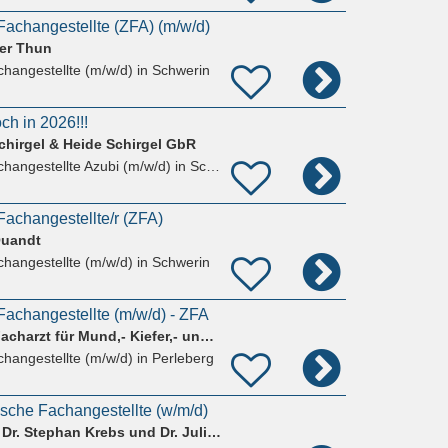
achangestellte (ZFA) (m/w/d)
ger Thun
hangestellte (m/w/d)
in Schwerin
ch in 2026!!!
Schirgel & Heide Schirgel GbR
hangestellte Azubi (m/w/d)
in Schwerin
achangestellte/r (ZFA)
Quandt
hangestellte (m/w/d)
in Schwerin
achangestellte (m/w/d) - ZFA
Bela Matthias Lieb Facharzt für Mund,- Kiefer,- und Gesichtschirurgie
hangestellte (m/w/d)
in Perleberg
sche Fachangestellte (w/m/d)
Gemeinschaftpraxis Dr. Stephan Krebs und Dr. Julia Ribbat