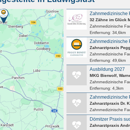
Zahnmedizinische F
32 Zähne im Glück
Zahnmedizinische Fac
Entfernung:
34,6km
Zahnmedizinische P
Zahnarztpraxis Peg
Zahnmedizinische Fac
Entfernung:
49,6km
Ausbildung 2027
MKG Bierwolf, Warne
Zahnmedizinische Fac
Entfernung:
4,3km
Zahnmedizinische F
Zahnarztpraxis Dr. K
Zahnmedizinische Fac
Dömitzer Praxis su
Zahnarztpraxis Andr