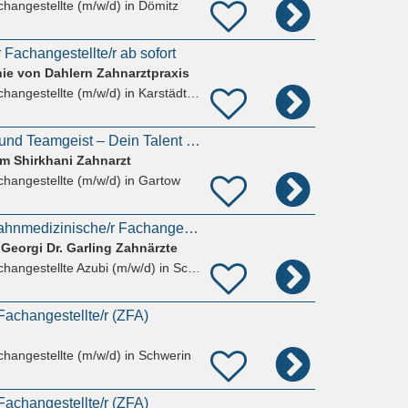
hangestellte (m/w/d)
in Dömitz
Fachangestellte/r ab sofort
nie von Dahlern Zahnarztpraxis
hangestellte (m/w/d)
in Karstädt Prignitz
Mit Herz, Geschick und Teamgeist – Dein Talent für ein strahlendes Lächeln!
am Shirkhani Zahnarzt
hangestellte (m/w/d)
in Gartow
Ausbildung 2026 Zahnmedizinische/r Fachangestellte/r (m/w/d)
 Georgi Dr. Garling Zahnärzte
hangestellte Azubi (m/w/d)
in Schwerin
achangestellte/r (ZFA)
hangestellte (m/w/d)
in Schwerin
achangestellte/r (ZFA)