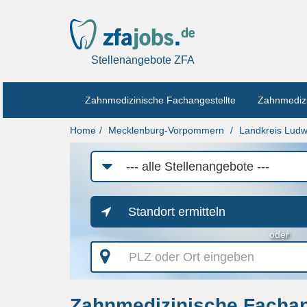
Stellenangebote ZFA
Zahnmedizinische Fachangestellte
Zahnmedizi
Home
Mecklenburg-Vorpommern
Landkreis Ludw
Job-
Kategorie
Standort ermitteln
oder
PLZ
oder
Ort
eingeben
Zahnmedizinische Fachang