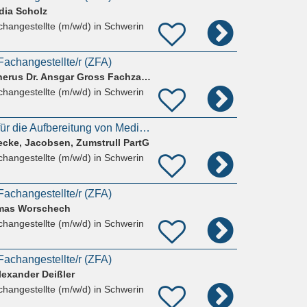
dia Scholz
hangestellte (m/w/d)
in Schwerin
achangestellte/r (ZFA)
Dr. Christiane Knottnerus Dr. Ansgar Gross Fachzahnärzte für Kieferorthopädie
hangestellte (m/w/d)
in Schwerin
Mitarbeiter (m/w/d) für die Aufbereitung von Medizinprodukten (AEMP) in unserer MKG-Praxis gesucht
cke, Jacobsen, Zumstrull PartG
hangestellte (m/w/d)
in Schwerin
achangestellte/r (ZFA)
omas Worschech
hangestellte (m/w/d)
in Schwerin
achangestellte/r (ZFA)
lexander Deißler
hangestellte (m/w/d)
in Schwerin