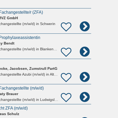
achangestellte/r (ZFA)
 MVZ GmbH
hangestellte (m/w/d)
in Schwerin
rophylaxeassistentin
gy Bendt
hangestellte (m/w/d)
in Blankenberg Ludwigslust-Parchim
cke, Jacobsen, Zumstrull PartG
hangestellte Azubi (m/w/d)
in Alt Krenzlin
achangestellte (m/w/d)
aty Brauer
hangestellte (m/w/d)
in Ludwigslust, Glaisin
cht ZFA (m/w/d)
eas Schulz