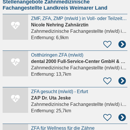
Stellenangebote Zahnmedizinische
eingeben
Fachangestellte Landkreis Weimarer Land
ZMF, ZFA, ZMP (m/w/d ) in Voll- oder Teilzeit gesucht
Nicole Nehring Zahnärztin
Zahnmedizinische Fachangestellte (m/w/d)
in Weimar
Entfernung:
6,9km
Ostthüringen ZFA (m/w/d)
dental 2000 Full-Service-Center GmbH & Co.KG
Zahnmedizinische Fachangestellte (m/w/d)
in Jena
Entfernung:
13,7km
ZFA gesucht (m/w/d) - Erfurt
ZAP Dr. Uta Jeske
Zahnmedizinische Fachangestellte (m/w/d)
in Erfurt, Johannesvorstadt
Entfernung:
25,7km
ZFA für Wellness für die Zähne