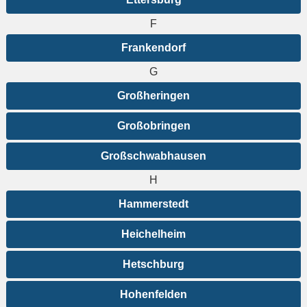
F
Frankendorf
G
Großheringen
Großobringen
Großschwabhausen
H
Hammerstedt
Heichelheim
Hetschburg
Hohenfelden