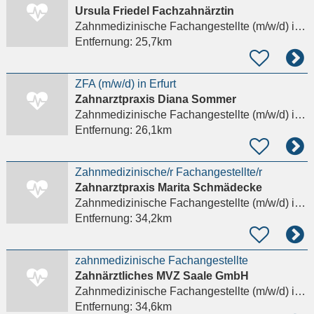
Ursula Friedel Fachzahnärztin
Zahnmedizinische Fachangestellte (m/w/d)
in Albersdorf Saale-Holzland-Kreis
Entfernung:
25,7km
ZFA (m/w/d) in Erfurt
Zahnarztpraxis Diana Sommer
Zahnmedizinische Fachangestellte (m/w/d)
in Erfurt, Altstadt
Entfernung:
26,1km
Zahnmedizinische/r Fachangestellte/r
Zahnarztpraxis Marita Schmädecke
Zahnmedizinische Fachangestellte (m/w/d)
in Saalfeld/Saale
Entfernung:
34,2km
zahnmedizinische Fachangestellte
Zahnärztliches MVZ Saale GmbH
Zahnmedizinische Fachangestellte (m/w/d)
in Saalfeld/Saale
Entfernung:
34,6km