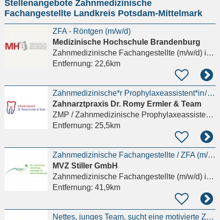
Stellenangebote Zahnmedizinische
eingeben
Fachangestellte Landkreis Potsdam-Mittelmark
ZFA - Röntgen (m/w/d)
Medizinische Hochschule Brandenburg
Zahnmedizinische Fachangestellte (m/w/d)
in Brandenburg an der Havel
Entfernung:
22,6km
Zahnmedizinische*r Prophylaxeassistent*in / ZMP (m/w/d) aus allen Altersgruppen!
Zahnarztpraxis Dr. Romy Ermler & Team
ZMP / Zahnmedizinische Prophylaxeassistenz (m/w/d)
Entfernung:
25,5km
Zahnmedizinische Fachangestellte / ZFA (m/w/d) Voll- oder Teilzeit
MVZ Stiller GmbH
Zahnmedizinische Fachangestellte (m/w/d)
in Berlin
Entfernung:
41,9km
Nettes, junges Team, sucht eine motivierte ZFA (m,w,d) für TZ/VZ Details anzeigen