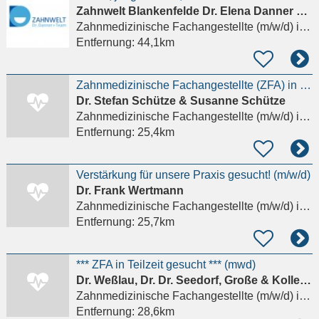
Zahnwelt Blankenfelde Dr. Elena Danner & Partner
Zahnmedizinische Fachangestellte (m/w/d)
in Blankenfelde-Mahlow
Entfernung:
44,1km
Zahnmedizinische Fachangestellte (ZFA) in der Kieferorthopädie (m/w/d)
Dr. Stefan Schütze & Susanne Schütze
Zahnmedizinische Fachangestellte (m/w/d)
in Potsdam
Entfernung:
25,4km
Verstärkung für unsere Praxis gesucht! (m/w/d)
Dr. Frank Wertmann
Zahnmedizinische Fachangestellte (m/w/d)
in Potsdam
Entfernung:
25,7km
*** ZFA in Teilzeit gesucht *** (mwd)
Dr. Weßlau, Dr. Dr. Seedorf, Große & Kollegen Zahnärzte
Zahnmedizinische Fachangestellte (m/w/d)
in Brandenburg an der Havel
Entfernung:
28,6km