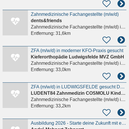
Zahnmedizinische Fachangestellte (m/w/d)
dents&friends
Zahnmedizinische Fachangestellte (m/w/d)
in Berlin
Entfernung:
31,6km
ZFA (m/w/d) in moderner KFO-Praxis gesucht
Kieferorthopädie Ludwigsfelde MVZ GmbH
Zahnmedizinische Fachangestellte (m/w/d)
in Ludwigsfelde
Entfernung:
33,0km
ZFA (m/w/d) in LUDWIGSFELDE gesucht Details anzeigen
LUDENT84 Zahnmedizin COSMOLU Kinderzahnheilkunde Irina Hahn und Lukas Gäbler
Zahnmedizinische Fachangestellte (m/w/d)
in Ludwigsfelde, Siethen
Entfernung:
33,2km
Ausbildung 2026 - Starte deine Zukunft mit einem Lächeln!