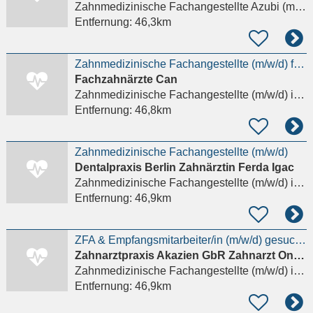
Zahnmedizinische Fachangestellte Azubi (m/w/d)
Entfernung:
46,3km
Zahnmedizinische Fachangestellte (m/w/d) für KFO
Fachzahnärzte Can
Zahnmedizinische Fachangestellte (m/w/d)
in Berlin
Entfernung:
46,8km
Zahnmedizinische Fachangestellte (m/w/d)
Dentalpraxis Berlin Zahnärztin Ferda Igac
Zahnmedizinische Fachangestellte (m/w/d)
in Berlin
Entfernung:
46,9km
ZFA & Empfangsmitarbeiter/in (m/w/d) gesucht – Schöneberg Details anzeigen
Zahnarztpraxis Akazien GbR Zahnarzt Onur Karakas & Oralchirurgin Dr. Ilsu Berberoglu
Zahnmedizinische Fachangestellte (m/w/d)
in Berlin, Schöneberg
Entfernung:
46,9km