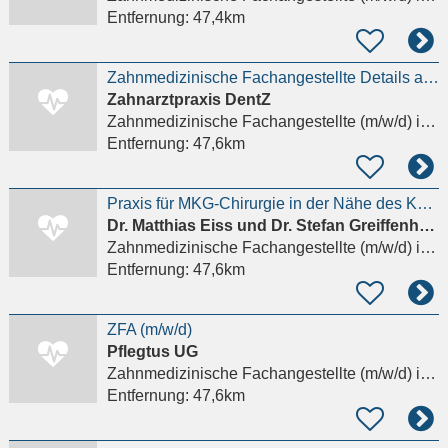
Entfernung:
47,4km
Zahnmedizinische Fachangestellte Details anzeigen
Zahnarztpraxis DentZ
Zahnmedizinische Fachangestellte (m/w/d)
in Berlin
Entfernung:
47,6km
Praxis für MKG-Chirurgie in der Nähe des KaDeWe sucht engagierte ZFA (M/W/D) Details anzeigen
Dr. Matthias Eiss und Dr. Stefan Greiffenhagen
Zahnmedizinische Fachangestellte (m/w/d)
in Berlin
Entfernung:
47,6km
ZFA (m/w/d)
Pflegtus UG
Zahnmedizinische Fachangestellte (m/w/d)
in Berlin, Moabit
Entfernung:
47,6km