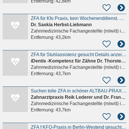
Entfernung:
42,8km
ZFA für Kfo Praxis, kein Wochenenddienst, Spätschicht Details anzeigen
Dr. Saskia Herbst-Liebmann
Zahnmedizinische Fachangestellte (m/w/d)
in Berlin
Entfernung:
43,2km
ZFA für Stuhlassistenz gesucht Details anzeigen
iDentis -Kompetenz für Zähne Dr. Thorsten Wilde
Zahnmedizinische Fachangestellte (m/w/d)
in Berlin
Entfernung:
43,7km
Suchen tolle ZFA in schöner ALTBAU-PRAXIS auf der Schloß Str in Steglitz Details anzeigen
Zahnarztpraxis Reik Lederer und Dr. Franziska B. Hausding GbR
Zahnmedizinische Fachangestellte (m/w/d)
in Berlin
Entfernung:
43,7km
ZFA f KFO-Praxis in Berlin-Westend gesucht Details anzeigen