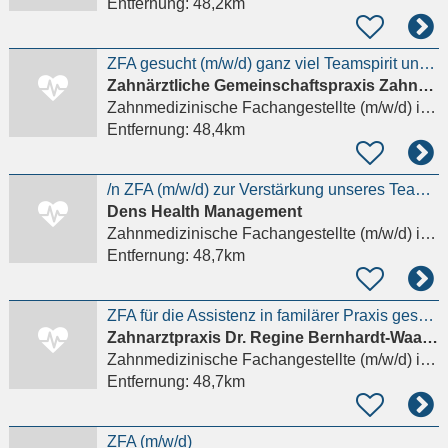
Entfernung:
48,2km
ZFA gesucht (m/w/d) ganz viel Teamspirit und Wertschätzung hier wirst du gesehen Details anzeigen
Zahnärztliche Gemeinschaftspraxis Zahnärztin Maria Tsiatsi und Dr. med. dent. Uwe Leuschner
Zahnmedizinische Fachangestellte (m/w/d)
in Berlin
Entfernung:
48,4km
/n ZFA (m/w/d) zur Verstärkung unseres Teams Details anzeigen
Dens Health Management
Zahnmedizinische Fachangestellte (m/w/d)
in Berlin
Entfernung:
48,7km
ZFA für die Assistenz in familärer Praxis gesucht Details anzeigen
Zahnarztpraxis Dr. Regine Bernhardt-Waage und Dr. Caroline Czerwinski
Zahnmedizinische Fachangestellte (m/w/d)
in Berlin
Entfernung:
48,7km
ZFA (m/w/d)