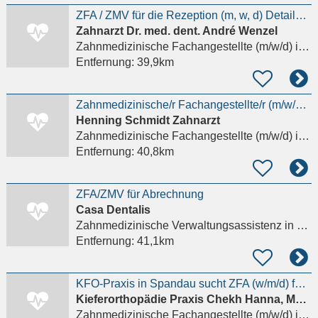
ZFA / ZMV für die Rezeption (m, w, d) Details anzeigen
Zahnarzt Dr. med. dent. André Wenzel
Zahnmedizinische Fachangestellte (m/w/d)
in Berlin
Entfernung:
39,9km
Zahnmedizinische/r Fachangestellte/r (m/w/d) zur Stuhlassistenz
Henning Schmidt Zahnarzt
Zahnmedizinische Fachangestellte (m/w/d)
in Falkensee
Entfernung:
40,8km
ZFA/ZMV für Abrechnung
Casa Dentalis
Zahnmedizinische Verwaltungsassistenz
in Berlin, Lichterfelde
Entfernung:
41,1km
KFO-Praxis in Spandau sucht ZFA (w/m/d) für die Assistenz Details anzeigen
Kieferorthopädie Praxis Chekh Hanna, MSc. Kieferorthopädie George
Zahnmedizinische Fachangestellte (m/w/d)
in Berlin