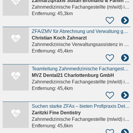
Zahnarztpraxis Susan Bromand & Fahim Honar
Zahnmedizinische Fachangestellte (m/w/d)
in Berlin
Entfernung:
45,3km
ZFA/ZMV für Abrechnung und Verwaltung gesucht . Nähe Olivaer Platz Details anzeigen
Christian Koch Zahnarzt
Zahnmedizinische Verwaltungsassistenz
in Berlin, Charlottenburg-Wilmersdorf
Entfernung:
45,4km
Teamleitung Zahnmedizinische Fachangestellte (ZFA) (m/w/d)
MVZ Dental21 Charlottenburg GmbH
Zahnmedizinische Fachangestellte (m/w/d)
in Berlin, Charlottenburg-Wilmersdorf
Entfernung:
45,4km
Suchen starke ZFAs – bieten Profipraxis Details anzeigen
Zaritzki Fine Dentistry
Zahnmedizinische Fachangestellte (m/w/d)
in Berlin, Charlottenburg-Wilmersdorf
Entfernung:
45,6km