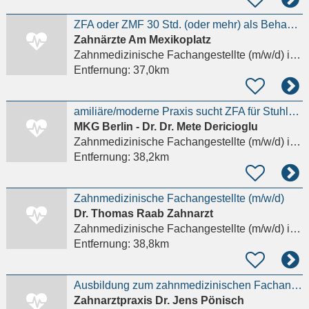
ZFA oder ZMF 30 Std. (oder mehr) als Behandlungsassistenz Details anzeigen
Zahnärzte Am Mexikoplatz
Zahnmedizinische Fachangestellte (m/w/d)
in Berlin
Entfernung:
37,0km
amiliäre/moderne Praxis sucht ZFA für Stuhlassistenz m/w/d Details anzeigen
MKG Berlin - Dr. Dr. Mete Dericioglu
Zahnmedizinische Fachangestellte (m/w/d)
in Berlin
Entfernung:
38,2km
Zahnmedizinische Fachangestellte (m/w/d)
Dr. Thomas Raab Zahnarzt
Zahnmedizinische Fachangestellte (m/w/d)
in Nauen
Entfernung:
38,8km
Ausbildung zum zahnmedizinischen Fachangestellten (m/w/d)
Zahnarztpraxis Dr. Jens Pönisch