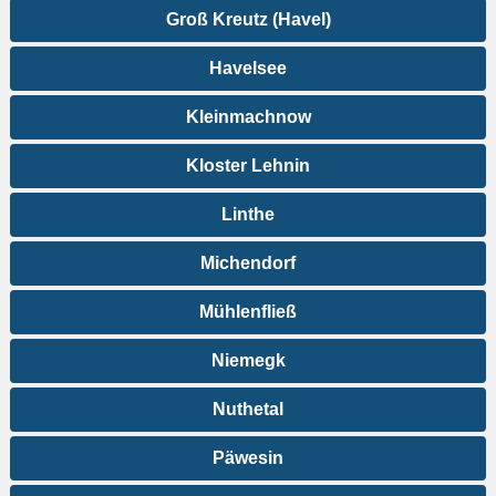
Groß Kreutz (Havel)
Havelsee
Kleinmachnow
Kloster Lehnin
Linthe
Michendorf
Mühlenfließ
Niemegk
Nuthetal
Päwesin