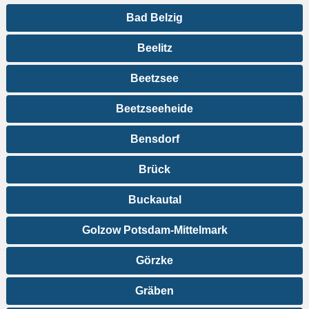
Bad Belzig
Beelitz
Beetzsee
Beetzseeheide
Bensdorf
Brück
Buckautal
Golzow Potsdam-Mittelmark
Görzke
Gräben