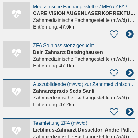
Medizinische Fachangestellte / MFA / ZFA / GuK / OTA / Kr.-Schw. / AP (m/w/d) Berlin
CARE VISION AUGENLASERKORREKTUREN
Zahnmedizinische Fachangestellte (m/w/d)
in Berlin
Entfernung:
47,0km
ZFA Stuhlassistenz gesucht
Dein Zahnarzt Barsinghausen
Zahnmedizinische Fachangestellte (m/w/d)
in Rangsdorf, Groß Machnow
Entfernung:
47,1km
Auszubildende (m/w/d) zur Zahnmedizinischen Fachangestellten (ZFA) gesucht Details anzeigen
Zahnarztpraxis Seda Sanli
Zahnmedizinische Fachangestellte (m/w/d)
in Berlin
Entfernung:
47,2km
Teamleitung ZFA (m/w/d)
Lieblings-Zahnarzt Düsseldorf Andre Päffgen
Zahnmedizinische Fachangestellte (m/w/d)
in Berlin