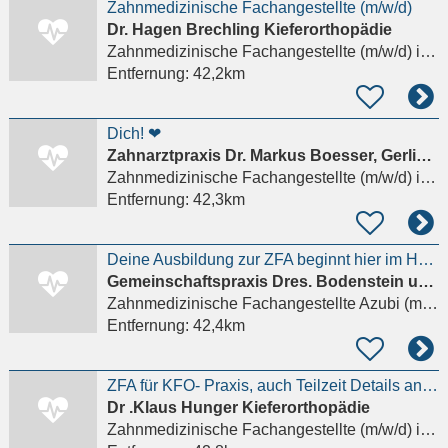
Zahnmedizinische Fachangestellte (m/w/d)
Dr. Hagen Brechling Kieferorthopädie
Zahnmedizinische Fachangestellte (m/w/d)
in Berlin
Entfernung:
42,2km
Dich! ❤
Zahnarztpraxis Dr. Markus Boesser, Gerlinde Pambor und Leonie Boesser
Zahnmedizinische Fachangestellte (m/w/d)
in Berlin
Entfernung:
42,3km
Deine Ausbildung zur ZFA beginnt hier im Herzen der Altstadt Spandau Details anzeigen
Gemeinschaftspraxis Dres. Bodenstein und Dr. Lesche
Zahnmedizinische Fachangestellte Azubi (m/w/d)
Entfernung:
42,4km
ZFA für KFO- Praxis, auch Teilzeit Details anzeigen
Dr .Klaus Hunger Kieferorthopädie
Zahnmedizinische Fachangestellte (m/w/d)
in Berlin