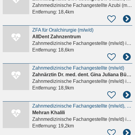
Zahnmedizinische Fachangestellte Azubi (m/w/d)
Entfernung:
18,4km
ZFA für Oralchirurgie (m/w/d)
AllDent Zahnzentrum
Zahnmedizinische Fachangestellte (m/w/d)
in Mainz
Entfernung:
18,6km
Zahnmedizinische Fachangestellte (m/w/d)
Zahnärztin Dr. med. dent. Gina Juliana Büchl
Zahnmedizinische Fachangestellte (m/w/d)
in Mühltal, Nieder-Ramstadt
Entfernung:
18,9km
Zahnmedizinische Fachangestellte (m/w/d), ZMP, Auszubildende/-er ZMF
Mehran Khalili
Zahnmedizinische Fachangestellte (m/w/d)
in Hattersheim am Main
Entfernung:
19,2km