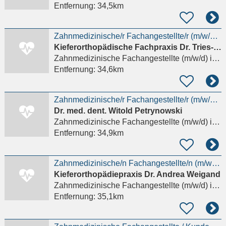
Entfernung:
34,5km
Zahnmedizinische/r Fachangestellte/r (m/w/d) Auszubildende/n für 2026
Kieferorthopädische Fachpraxis Dr. Tries-Obijou & Dr. Tries
Zahnmedizinische Fachangestellte (m/w/d)
in Oberursel (Taunus)
Entfernung:
34,6km
Zahnmedizinische/r Fachangestellte/r (m/w/d) gesucht!
Dr. med. dent. Witold Petrynowski
Zahnmedizinische Fachangestellte (m/w/d)
in Taunusstein, Bleidenstadt
Entfernung:
34,9km
Zahnmedizinische/n Fachangestellte/n (m/w/d) in Voll- oder Teilzeit gesucht!
Kieferorthopädiepraxis Dr. Andrea Weigand
Zahnmedizinische Fachangestellte (m/w/d)
in Taunusstein, Hahn
Entfernung:
35,1km