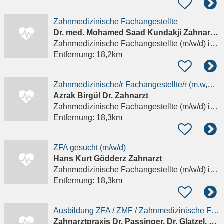
Zahnmedizinische Fachangestellte
Dr. med. Mohamed Saad Kundakji Zahnarztpraxis
Zahnmedizinische Fachangestellte (m/w/d)
in Mainz
Entfernung:
18,2km
Zahnmedizinische/r Fachangestellte/r (m,w,d) in Mainz-Bretzenheim für PZR
Azrak Birgül Dr. Zahnarzt
Zahnmedizinische Fachangestellte (m/w/d)
in Mainz
Entfernung:
18,3km
ZFA gesucht (m/w/d)
Hans Kurt Gödderz Zahnarzt
Zahnmedizinische Fachangestellte (m/w/d)
in Mainz
Entfernung:
18,3km
Ausbildung ZFA / ZMF / Zahnmedizinische Fachangestellte (w/m/d) Zahnarzthelferin Azubi
Zahnarztpraxis Dr. Passinger, Dr. Glatzel, ZA Schäfer