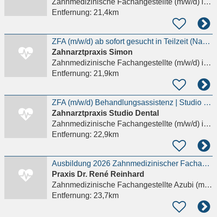
Zahnmedizinische Fachangestellte (m/w/d)
in Mainz, Mombach
Entfernung:
21,4km
ZFA (m/w/d) ab sofort gesucht in Teilzeit (Nachmittag)
Zahnarztpraxis Simon
Zahnmedizinische Fachangestellte (m/w/d)
in Ober-Ramstadt
Entfernung:
21,9km
ZFA (m/w/d) Behandlungsassistenz | Studio Dental Neu-Isenburg
Zahnarztpraxis Studio Dental
Zahnmedizinische Fachangestellte (m/w/d)
in Neu-Isenburg
Entfernung:
22,9km
Ausbildung 2026 Zahnmedizinischer Fachangestellter m/w/d - WIESBADEN-BIEBRICH
Praxis Dr. René Reinhard
Zahnmedizinische Fachangestellte Azubi (m/w/d)
Entfernung:
23,7km