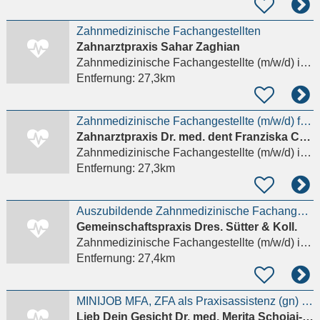
Zahnmedizinische Fachangestellten
Zahnarztpraxis Sahar Zaghian
Zahnmedizinische Fachangestellte (m/w/d)
in Frankfurt am Main, Sachsenhausen
Entfernung:
27,3km
Zahnmedizinische Fachangestellte (m/w/d) für die Behandlungsassistenz
Zahnarztpraxis Dr. med. dent Franziska Cuny
Zahnmedizinische Fachangestellte (m/w/d)
in Dieburg
Entfernung:
27,3km
Auszubildende Zahnmedizinische Fachangestellte/ZfA (m / w / d)
Gemeinschaftspraxis Dres. Sütter & Koll.
Zahnmedizinische Fachangestellte (m/w/d)
in Eppstein
Entfernung:
27,4km
MINIJOB MFA, ZFA als Praxisassistenz (gn) für Ästhetische Medizin
Lieb Dein Gesicht Dr. med. Merita Schojai-Schultz und Dr. med. Dascha Berek