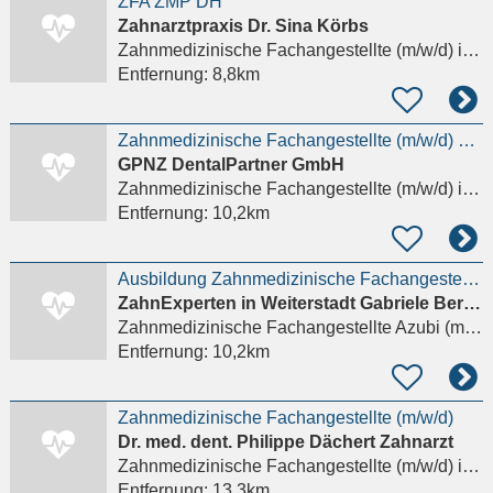
ZFA ZMP DH
Zahnarztpraxis Dr. Sina Körbs
Zahnmedizinische Fachangestellte (m/w/d)
in Weiterstadt
Entfernung:
8,8km
Zahnmedizinische Fachangestellte (m/w/d) 1.500 € Willkommensbonus
GPNZ DentalPartner GmbH
Zahnmedizinische Fachangestellte (m/w/d)
in Weiterstadt
Entfernung:
10,2km
Ausbildung Zahnmedizinische Fachangestellte (m/w/d)
ZahnExperten in Weiterstadt Gabriele Bernhard & Kollegen
Zahnmedizinische Fachangestellte Azubi (m/w/d)
Entfernung:
10,2km
Zahnmedizinische Fachangestellte (m/w/d)
Dr. med. dent. Philippe Dächert Zahnarzt
Zahnmedizinische Fachangestellte (m/w/d)
in Flörsheim am Main
Entfernung:
13,3km