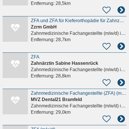
Entfernung:
28,5km
ZFA und ZFA für Kieferorthopädie für Zahnzentrum gesucht!
Zzrm GmbH
Zahnmedizinische Fachangestellte (m/w/d)
in Offenbach am Main
Entfernung:
28,7km
ZFA
Zahnärztin Sabine Hassenrück
Zahnmedizinische Fachangestellte (m/w/d)
in Eschborn, Niederhöchstadt
Entfernung:
28,8km
Zahnmedizinische Fachangestellte (ZFA) (m/w/d) – Chirurgie
MVZ Dental21 Bramfeld
Zahnmedizinische Fachangestellte (m/w/d)
in Frankfurt am Main, Westend-Süd
Entfernung:
29,0km