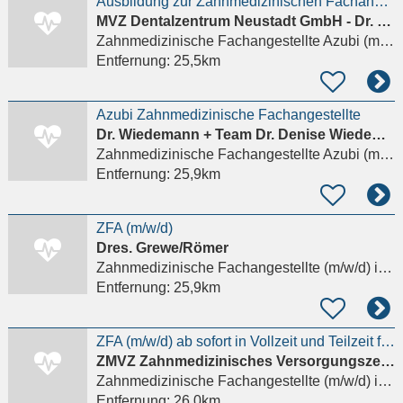
Ausbildung zur Zahnmedizinischen Fachangestellten - ZFA (m/w/d)
MVZ Dentalzentrum Neustadt GmbH - Dr. Karin Fiedler Dr. Michael Rusetzki Zahnärzte
Zahnmedizinische Fachangestellte Azubi (m/w/d)
Entfernung:
25,5km
Azubi Zahnmedizinische Fachangestellte
Dr. Wiedemann + Team Dr. Denise Wiedemann Zahnärztliche Praxis
Zahnmedizinische Fachangestellte Azubi (m/w/d)
Entfernung:
25,9km
ZFA (m/w/d)
Dres. Grewe/Römer
Zahnmedizinische Fachangestellte (m/w/d)
in Wiesbaden
Entfernung:
25,9km
ZFA (m/w/d) ab sofort in Vollzeit und Teilzeit für innovative Zahnarztpraxis
ZMVZ Zahnmedizinisches Versorgungszentrum Carolinum Plus GmbH
Zahnmedizinische Fachangestellte (m/w/d)
in Frankfurt am Main, Sachsenhausen
Entfernung:
26,0km