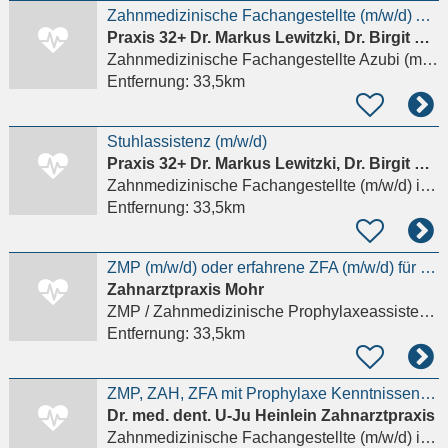
Zahnmedizinische Fachangestellte (m/w/d) Ausbildung 2026
Praxis 32+ Dr. Markus Lewitzki, Dr. Birgit Benz
Zahnmedizinische Fachangestellte Azubi (m/w/d)
Entfernung:
33,5km
Stuhlassistenz (m/w/d)
Praxis 32+ Dr. Markus Lewitzki, Dr. Birgit Benz
Zahnmedizinische Fachangestellte (m/w/d)
in Lampertheim
Entfernung:
33,5km
ZMP (m/w/d) oder erfahrene ZFA (m/w/d) für unsere Prophylaxe
Zahnarztpraxis Mohr
ZMP / Zahnmedizinische Prophylaxeassistenz (m/w/d)
Entfernung:
33,5km
ZMP, ZAH, ZFA mit Prophylaxe Kenntnissen(m/w/d) oder DH (m/w/d) in Teil- oder Vollzeit
Dr. med. dent. U-Ju Heinlein Zahnarztpraxis
Zahnmedizinische Fachangestellte (m/w/d)
in Oberursel (Taunus)