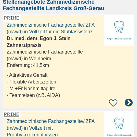
Stellenangebote Zahnmedizinische
eingeben
Fachangestellte Landkreis Groß-Gerau
PRIME
Zahnmedizinische Fachangestellte / ZFA
(m/w/d) in Vollzeit für die Stuhlassistenz
Dr. med. dent. Egon J. Stein
Zahnarztpraxis
Zahnmedizinische Fachangestellte
(m/w/d) in
Weinheim
Entfernung:
41,5km
- Attraktives Gehalt
- Flexible Arbeitszeiten
- Mi + Fr Nachmittag frei
- Teamreisen (z.B. AIDA)
PRIME
Zahnmedizinische Fachangestellte / ZFA
(m/w/d) in Vollzeit mit
Prophylaxekenntnissen