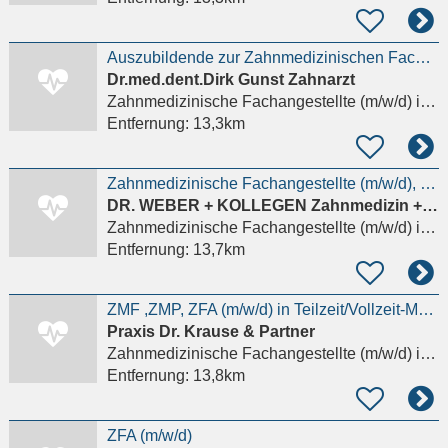
Auszubildende zur Zahnmedizinischen Fachangestellten (ZMF/ZFA) (m/w/d) gesucht
Dr.med.dent.Dirk Gunst Zahnarzt
Zahnmedizinische Fachangestellte (m/w/d)
in Harxheim
Entfernung:
13,3km
Zahnmedizinische Fachangestellte (m/w/d), ZMF oder ZMP mit Schwerpunkt Prophylaxe
DR. WEBER + KOLLEGEN Zahnmedizin + Oralchirurgie
Zahnmedizinische Fachangestellte (m/w/d)
in Darmstadt
Entfernung:
13,7km
ZMF ,ZMP, ZFA (m/w/d) in Teilzeit/Vollzeit-Modautal
Praxis Dr. Krause & Partner
Zahnmedizinische Fachangestellte (m/w/d)
in Darmstadt
Entfernung:
13,8km
ZFA (m/w/d)