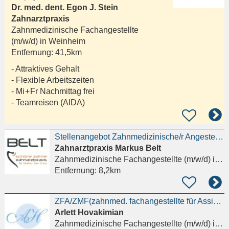
Dr. med. dent. Egon J. Stein
Zahnarztpraxis
Zahnmedizinische Fachangestellte
(m/w/d) in
Weinheim
Entfernung:
41,5km
- Attraktives Gehalt
- Flexible Arbeitszeiten
- Mi + Fr Nachmittag frei
- Teamreisen (AIDA)
Stellenangebot Zahnmedizinische/r Angestellte/r - ZFA (m/w/d)
Zahnarztpraxis Markus Belt
Zahnmedizinische Fachangestellte (m/w/d)
in Griesheim
Entfernung:
8,2km
ZFA/ZMF(zahnmed. fachangestellte für Assistenz+PZR gesucht! MIT Fachqualifikation !TZ möglich!
Arlett Hovakimian
Zahnmedizinische Fachangestellte (m/w/d)
in Frankfurt am Main, Westend-Süd