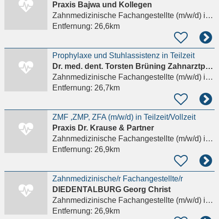
Praxis Bajwa und Kollegen
Zahnmedizinische Fachangestellte (m/w/d)
in Frankfurt am Main
Entfernung:
26,6km
Prophylaxe und Stuhlassistenz in Teilzeit
Dr. med. dent. Torsten Brüning Zahnarztpraxis
Zahnmedizinische Fachangestellte (m/w/d)
in Heidesheim am Rhein
Entfernung:
26,7km
ZMF ,ZMP, ZFA (m/w/d) in Teilzeit/Vollzeit
Praxis Dr. Krause & Partner
Zahnmedizinische Fachangestellte (m/w/d)
in Modautal, Brandau
Entfernung:
26,9km
Zahnmedizinische/r Fachangestellte/r
DIEDENTALBURG Georg Christ
Zahnmedizinische Fachangestellte (m/w/d)
in Dieburg
Entfernung:
26,9km