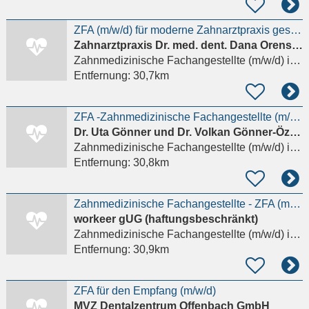
ZFA (m/w/d) für moderne Zahnarztpraxis gesucht
Zahnarztpraxis Dr. med. dent. Dana Orenstein
Zahnmedizinische Fachangestellte (m/w/d)
in Frankfurt am Main
Entfernung:
30,7km
ZFA -Zahnmedizinische Fachangestellte (m/w/d)- KFO vollzeit
Dr. Uta Gönner und Dr. Volkan Gönner-Özkan GbR
Zahnmedizinische Fachangestellte (m/w/d)
in Kronberg im Taunus
Entfernung:
30,8km
Zahnmedizinische Fachangestellte - ZFA (m/w/d)
workeer gUG (haftungsbeschränkt)
Zahnmedizinische Fachangestellte (m/w/d)
in Offenbach am Main
Entfernung:
30,9km
ZFA für den Empfang (m/w/d)
MVZ Dentalzentrum Offenbach GmbH