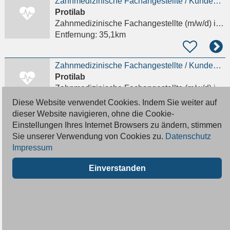
Zahnmedizinische Fachangestellte / KundenberaterIn / administrative AssistentIn (m/w/d)
Protilab
Zahnmedizinische Fachangestellte (m/w/d)
in Oberursel (Taunus)
Entfernung:
35,1km
Zahnmedizinische Fachangestellte / KundenberaterIn / administrative AssistentIn (m/w/d) in Oberursel
Protilab
Zahnmedizinische Fachangestellte (m/w/d)
in Oberursel (Taunus)
Entfernung:
35,1km
Diese Website verwendet Cookies. Indem Sie weiter auf
dieser Website navigieren, ohne die Cookie-
Einstellungen Ihres Internet Browsers zu ändern, stimmen
Ausbildungsplatz zur/zum Zahnmedizinischen Fachangestellten (m/w/d) ab August – Kieferorthopädie
Sie unserer Verwendung von Cookies zu.
Datenschutz
Kieferorthopädische Fachzahnarztpraxis Taunusstein
Impressum
Zahnmedizinische Fachangestellte Azubi (m/w/d)
Entfernung:
35,3km
Einverstanden
Zahnmedizinische/r Fachangestellter/ (m/w/d) gesucht!
Kinderzahnarzt Dr.med.dent. Gerlach
Zahnmedizinische Fachangestellte (m/w/d)
in Taunusstein
Entfernung:
35,4km