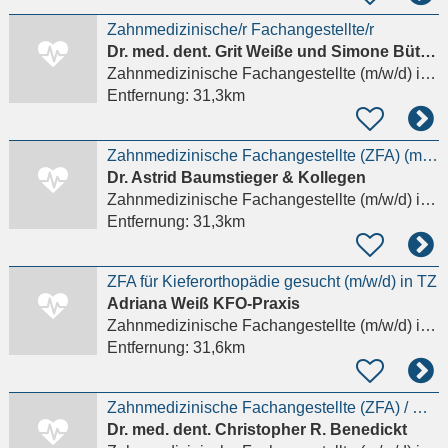
Zahnmedizinische/r Fachangestellte/r
Dr. med. dent. Grit Weiße und Simone Büttner GbR
Zahnmedizinische Fachangestellte (m/w/d)
in Heppenheim (Bergstraße)
Entfernung:
31,3km
Zahnmedizinische Fachangestellte (ZFA) (m/w/d) - Wertschätzung und sehr gutes Gehalt in Kronberg
Dr. Astrid Baumstieger & Kollegen
Zahnmedizinische Fachangestellte (m/w/d)
in Kronberg im Taunus
Entfernung:
31,3km
ZFA für Kieferorthopädie gesucht (m/w/d) in TZ
Adriana Weiß KFO-Praxis
Zahnmedizinische Fachangestellte (m/w/d)
in Frankfurt am Main
Entfernung:
31,6km
Zahnmedizinische Fachangestellte (ZFA) / MFA / ZMF als Behandlungsassistenz (m/w/d) –
Dr. med. dent. Christopher R. Benedickt