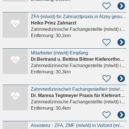
ZFA (m/w/d) für Zahnarztpraxis in Alzey gesucht!
Heiko Prinz Zahnarzt
Zahnmedizinische Fachangestellte (m/w/d)
in Alzey
Entfernung:
30,1km
Mitarbeiter (m/w/d) Empfang
Dr.Bertrand u. Bettina Bittner Kieferorthopädische- Gemeinschaftspraxis
Zahnmedizinische Fachangestellte (m/w/d)
in Worms
Entfernung:
30,3km
Zahnmedizinische/r Fachangestellte/r (m/w/d) gesucht!
Dr. Maresa Tegtmeyer Praxis für Kieferorthopädie
Zahnmedizinische Fachangestellte (m/w/d)
in Niedernhausen
Entfernung:
30,4km
Assistenz - ZFA, ZMF (m/w/d) in Vollzeit (m/w/d) gesucht!