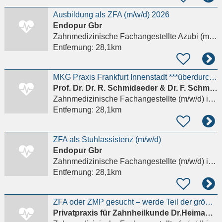
Ausbildung als ZFA (m/w/d) 2026
Endopur Gbr
Zahnmedizinische Fachangestellte Azubi (m/w/d)
Entfernung:
28,1km
MKG Praxis Frankfurt Innenstadt ***überdurchschnittliche Bezahlung** ZFA/ZMF/ZMV für Verwaltung
Prof. Dr. Dr. R. Schmidseder & Dr. F. Schmidseder
Zahnmedizinische Fachangestellte (m/w/d)
in Frankfurt am Main
Entfernung:
28,1km
ZFA als Stuhlassistenz (m/w/d)
Endopur Gbr
Zahnmedizinische Fachangestellte (m/w/d)
in Frankfurt am Main
Entfernung:
28,1km
ZFA oder ZMP gesucht – werde Teil der größten Privatzahnarztpraxis Frankfurts
Privatpraxis für Zahnheilkunde Dr.Heimann & Dr. Winzen & Dr. Alp