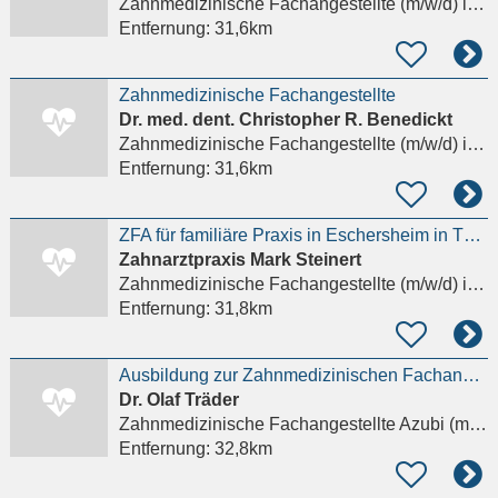
Zahnmedizinische Fachangestellte (m/w/d)
in Frankfurt am Main
Entfernung:
31,6km
Zahnmedizinische Fachangestellte
Dr. med. dent. Christopher R. Benedickt
Zahnmedizinische Fachangestellte (m/w/d)
in Frankfurt am Main
Entfernung:
31,6km
ZFA für familiäre Praxis in Eschersheim in TZ ab sofort gesucht
Zahnarztpraxis Mark Steinert
Zahnmedizinische Fachangestellte (m/w/d)
in Frankfurt am Main
Entfernung:
31,8km
Ausbildung zur Zahnmedizinischen Fachangestellten (ZFA) (m/w/d)
Dr. Olaf Träder
Zahnmedizinische Fachangestellte Azubi (m/w/d)
Entfernung:
32,8km