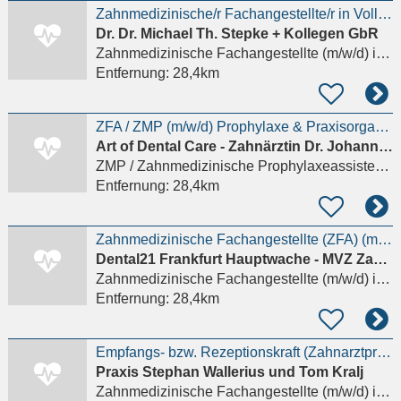
Zahnmedizinische/r Fachangestellte/r in Vollzeit oder Teilzeit
Dr. Dr. Michael Th. Stepke + Kollegen GbR
Zahnmedizinische Fachangestellte (m/w/d)
in Frankfurt am Main
Entfernung:
28,4km
ZFA / ZMP (m/w/d) Prophylaxe & Praxisorganisation an der Fressgass
Art of Dental Care - Zahnärztin Dr. Johanna Klockenkämper
ZMP / Zahnmedizinische Prophylaxeassistenz (m/w/d)
Entfernung:
28,4km
Zahnmedizinische Fachangestellte (ZFA) (m/w/d) – Chirurgie
Dental21 Frankfurt Hauptwache - MVZ Zahnmedizin An der Hauptwache 7 GmbH
Zahnmedizinische Fachangestellte (m/w/d)
in Frankfurt am Main
Entfernung:
28,4km
Empfangs- bzw. Rezeptionskraft (Zahnarztpraxis) M/W/D – Vollzeit, auch Quereinstieg möglich
Praxis Stephan Wallerius und Tom Kralj
Zahnmedizinische Fachangestellte (m/w/d)
in Schwalbach am Taunus