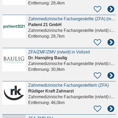
Entfernung:
28,4km
Zahnmedizinische Fachangestellte (ZFA) (m/w/d) – Chirurgie
Patient 21 GmbH
Zahnmedizinische Fachangestellte (m/w/d)
in Frankfurt am Main
Entfernung:
28,7km
ZFA/ZMF/ZMV (m/w/d) in Vollzeit
Dr. Hansjörg Baulig
Zahnmedizinische Fachangestellte (m/w/d)
in Alzey
Entfernung:
30,9km
Zahnmedizinische Fachangestellte/n (ZFA)
Rüdiger Kraft Zahnarzt
Zahnmedizinische Fachangestellte (m/w/d)
in Mannheim, Feudenheim
Entfernung:
46,0km