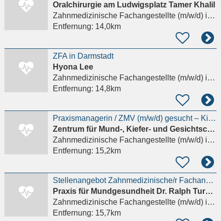
Oralchirurgie am Ludwigsplatz Tamer Khalil
Zahnmedizinische Fachangestellte (m/w/d)
in Darmstadt
Entfernung:
14,0km
ZFA in Darmstadt
Hyona Lee
Zahnmedizinische Fachangestellte (m/w/d)
in Darmstadt
Entfernung:
14,8km
Praxismanagerin / ZMV (m/w/d) gesucht – Kieferorthoädische Fachpraxis. Ab dem 01.10.2026 |
Zentrum für Mund-, Kiefer- und Gesichtschirurgie und Kieferorthopädie GbR
Zahnmedizinische Fachangestellte (m/w/d)
in Mainz
Entfernung:
15,2km
Stellenangebot Zahnmedizinische/r Fachangestellte/r in Vollzeit oder Teilzeit in Mainz
Praxis für Mundgesundheit Dr. Ralph Turobin
Zahnmedizinische Fachangestellte (m/w/d)
in Mainz, Ebersheim
Entfernung:
15,7km