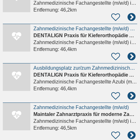
Zahnmedizinische Fachangestellte (m/w/d)
in Frankfurt am Main
Entfernung:
46,2km
Zahnmedizinische Fachangestellte (m/w/d) KFO-Praxis in Frankfurt am Main
DENTALIGN Praxis für Kieferorthopädie Ah-Rum Kim
Zahnmedizinische Fachangestellte (m/w/d)
in Frankfurt am Main
Entfernung:
46,4km
Ausbildungsplatz zur/zum Zahnmedizinischen Fachangestellten (m/w/d) - Praxis in Frankfurt
DENTALIGN Praxis für Kieferorthopädie Ah-Rum Kim
Zahnmedizinische Fachangestellte Azubi (m/w/d)
Entfernung:
46,4km
Zahnmedizinische Fachangestellte (m/w/d)
Maintaler Zahnarztpraxis für moderne Zahnmedizin Dr. med. dent. Agatha Watzlaw und Dr. med. dent. G
Zahnmedizinische Fachangestellte (m/w/d)
in Maintal, Dörnigheim
Entfernung:
46,5km