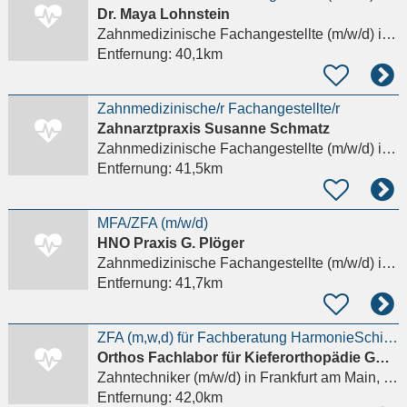
Dr. Maya Lohnstein
Zahnmedizinische Fachangestellte (m/w/d)
in Weilburg
Entfernung:
40,1km
Zahnmedizinische/r Fachangestellte/r
Zahnarztpraxis Susanne Schmatz
Zahnmedizinische Fachangestellte (m/w/d)
in Lauterbach (Hessen)
Entfernung:
41,5km
MFA/ZFA (m/w/d)
HNO Praxis G. Plöger
Zahnmedizinische Fachangestellte (m/w/d)
in Lauterbach (Hessen)
Entfernung:
41,7km
ZFA (m,w,d) für Fachberatung HarmonieSchiene
Orthos Fachlabor für Kieferorthopädie GmbH & Co. KG
Zahntechniker (m/w/d)
in Frankfurt am Main, Nieder-Eschbach
Entfernung:
42,0km