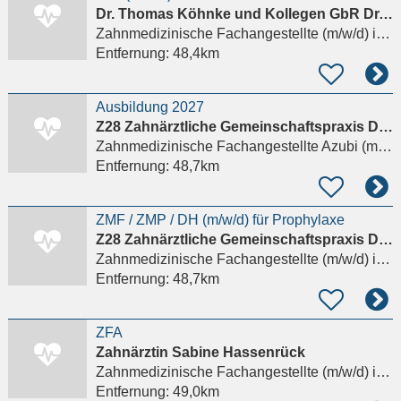
Dr. Thomas Köhnke und Kollegen GbR Dr. Thomas Köhnke, Jost Brunk
Zahnmedizinische Fachangestellte (m/w/d)
in Eschborn
Entfernung:
48,4km
Ausbildung 2027
Z28 Zahnärztliche Gemeinschaftspraxis Dr. Andrea Schekelmann und Dr. Susanne Amberg
Zahnmedizinische Fachangestellte Azubi (m/w/d)
Entfernung:
48,7km
ZMF / ZMP / DH (m/w/d) für Prophylaxe
Z28 Zahnärztliche Gemeinschaftspraxis Dr. Andrea Schekelmann und Dr. Susanne Amberg
Zahnmedizinische Fachangestellte (m/w/d)
in Gelnhausen, Hailer
Entfernung:
48,7km
ZFA
Zahnärztin Sabine Hassenrück
Zahnmedizinische Fachangestellte (m/w/d)
in Eschborn, Niederhöchstadt
Entfernung:
49,0km