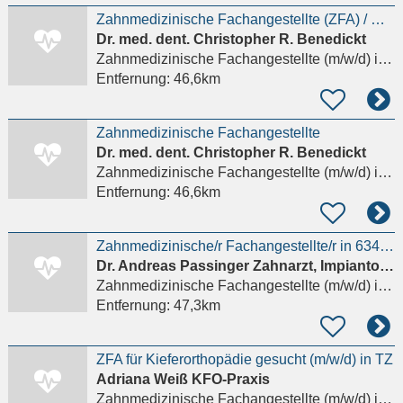
Zahnmedizinische Fachangestellte (ZFA) / MFA / ZMF als Behandlungsassistenz (m/w/d) –
Dr. med. dent. Christopher R. Benedickt
Zahnmedizinische Fachangestellte (m/w/d)
in Frankfurt am Main
Entfernung:
46,6km
Zahnmedizinische Fachangestellte
Dr. med. dent. Christopher R. Benedickt
Zahnmedizinische Fachangestellte (m/w/d)
in Frankfurt am Main
Entfernung:
46,6km
Zahnmedizinische/r Fachangestellte/r in 63477 Maintal
Dr. Andreas Passinger Zahnarzt, Impiantologie/Parodontologie
Zahnmedizinische Fachangestellte (m/w/d)
in Maintal, Dörnigheim
Entfernung:
47,3km
ZFA für Kieferorthopädie gesucht (m/w/d) in TZ
Adriana Weiß KFO-Praxis
Zahnmedizinische Fachangestellte (m/w/d)
in Frankfurt am Main