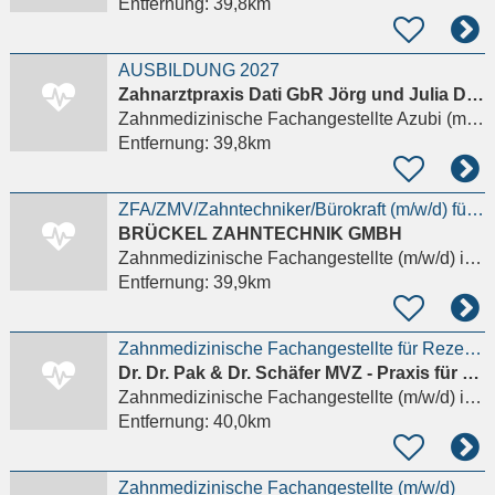
Entfernung:
39,8km
AUSBILDUNG 2027
Zahnarztpraxis Dati GbR Jörg und Julia Dati
Zahnmedizinische Fachangestellte Azubi (m/w/d)
Entfernung:
39,8km
ZFA/ZMV/Zahntechniker/Bürokraft (m/w/d) für unsere Verwaltung im Dentallabor in Herborn
BRÜCKEL ZAHNTECHNIK GMBH
Zahnmedizinische Fachangestellte (m/w/d)
in Herborn Lahn-Dill-Kreis, Hörbach
Entfernung:
39,9km
Zahnmedizinische Fachangestellte für Rezeption und Empfang (m/w/d)
Dr. Dr. Pak & Dr. Schäfer MVZ - Praxis für Mund-, Kiefer- und Gesichtschirurgie
Zahnmedizinische Fachangestellte (m/w/d)
in Bad Homburg vor der Höhe
Entfernung:
40,0km
Zahnmedizinische Fachangestellte (m/w/d)