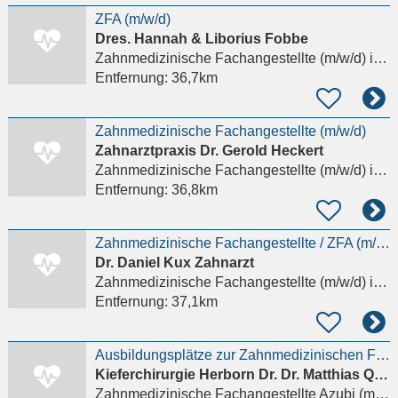
ZFA (m/w/d)
Dres. Hannah & Liborius Fobbe
Zahnmedizinische Fachangestellte (m/w/d)
in Büdingen
Entfernung:
36,7km
Zahnmedizinische Fachangestellte (m/w/d)
Zahnarztpraxis Dr. Gerold Heckert
Zahnmedizinische Fachangestellte (m/w/d)
in Kefenrod
Entfernung:
36,8km
Zahnmedizinische Fachangestellte / ZFA (m/w/d)
Dr. Daniel Kux Zahnarzt
Zahnmedizinische Fachangestellte (m/w/d)
in Friedrichsdorf, Seulberg
Entfernung:
37,1km
Ausbildungsplätze zur Zahnmedizinischen Fachangestellten (ZFA) ab dem 01.08.2027
Kieferchirurgie Herborn Dr. Dr. Matthias Quarta
Zahnmedizinische Fachangestellte Azubi (m/w/d)