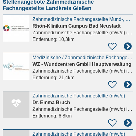
Stellenangebote Zahnmedizinische
eingeben
Fachangestellte Landkreis Gießen
Zahnmedizinische Fachangestellte Mund-, Kiefer- und Gesichtschirurgie (m/w/d) Gießen
Rhön-Klinikum Campus Bad Neustadt
Zahnmedizinische Fachangestellte (m/w/d)
in Gießen
Entfernung:
10,3km
Medizinische / Zahnmedizinische Fachangestellte (MFA, ZFA) als Praxisassistenz (m/w/d)
WZ - Wundzentren GmbH Hauptverwaltung
Zahnmedizinische Fachangestellte (m/w/d)
in Wetzlar
Entfernung:
21,4km
Zahnmedizinische Fachangestellte (m/w/d)
Dr. Emma Bruch
Zahnmedizinische Fachangestellte (m/w/d)
in Pohlheim, Watzenborn-Steinberg
Entfernung:
6,8km
Zahnmedizinische Fachangestellte (m/w/d)