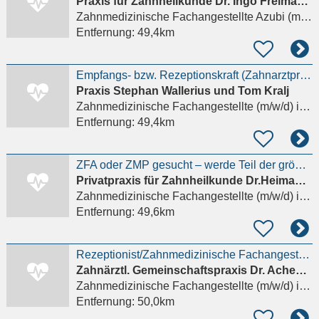
Praxis für Zahnheilkunde Dr. Ingo Freimann und Dr. Marion Lund
Zahnmedizinische Fachangestellte Azubi (m/w/d)
Entfernung:
49,4km
Empfangs- bzw. Rezeptionskraft (Zahnarztpraxis) M/W/D – Vollzeit, auch Quereinstieg möglich
Praxis Stephan Wallerius und Tom Kralj
Zahnmedizinische Fachangestellte (m/w/d)
in Schwalbach am Taunus
Entfernung:
49,4km
ZFA oder ZMP gesucht – werde Teil der größten Privatzahnarztpraxis Frankfurts
Privatpraxis für Zahnheilkunde Dr.Heimann & Dr. Winzen & Dr. Alp
Zahnmedizinische Fachangestellte (m/w/d)
in Frankfurt am Main
Entfernung:
49,6km
Rezeptionist/Zahnmedizinische Fachangestellte (m/w/d) am Empfang
Zahnärztl. Gemeinschaftspraxis Dr. Achenbach, Dr. Schaible, Dr. Straub
Zahnmedizinische Fachangestellte (m/w/d)
in Hanau, Steinheim
Entfernung:
50,0km