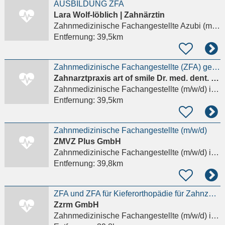
AUSBILDUNG ZFA
Lara Wolf-löblich | Zahnärztin
Zahnmedizinische Fachangestellte Azubi (m/w/d)
Entfernung:
39,5km
Zahnmedizinische Fachangestellte (ZFA) gesucht – sehr gute Bezahl
Zahnarztpraxis art of smile Dr. med. dent. Michel D'Amore
Zahnmedizinische Fachangestellte (m/w/d)
in Bad Homburg vor der Höhe
Entfernung:
39,5km
Zahnmedizinische Fachangestellte (m/w/d)
ZMVZ Plus GmbH
Zahnmedizinische Fachangestellte (m/w/d)
in Schöneck
Entfernung:
39,8km
ZFA und ZFA für Kieferorthopädie für Zahnzentrum gesucht!
Zzrm GmbH
Zahnmedizinische Fachangestellte (m/w/d)
in Schöneck