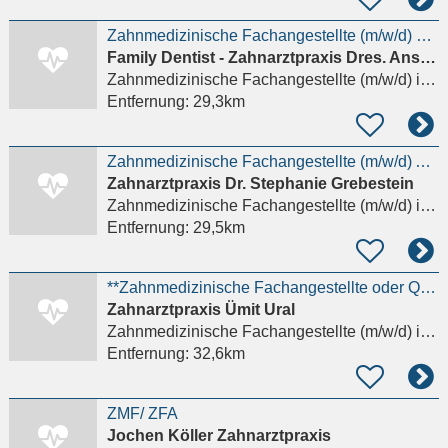
Zahnmedizinische Fachangestellte (m/w/d) an der Rezeption — Teilzeit
Family Dentist - Zahnarztpraxis Dres. Ansari & Kollegen
Zahnmedizinische Fachangestellte (m/w/d)
in Marburg
Entfernung:
29,3km
Zahnmedizinische Fachangestellte (m/w/d) Ausschließlich Vollzeit
Zahnarztpraxis Dr. Stephanie Grebestein
Zahnmedizinische Fachangestellte (m/w/d)
in Gladenbach, Weidenhausen
Entfernung:
29,5km
**Zahnmedizinische Fachangestellte oder Quereinteiger (m/w/d) gesucht!**
Zahnarztpraxis Ümit Ural
Zahnmedizinische Fachangestellte (m/w/d)
in Stadtallendorf
Entfernung:
32,6km
ZMF/ ZFA
Jochen Köller Zahnarztpraxis