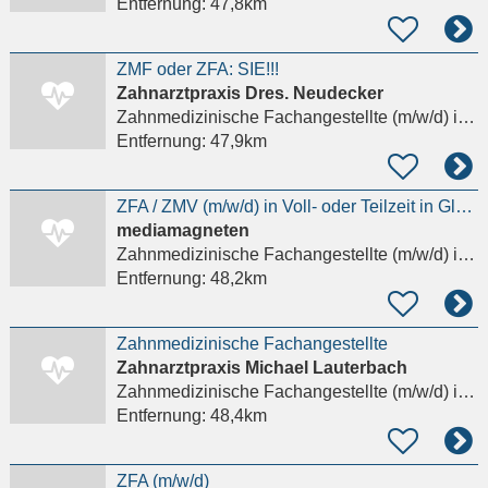
Entfernung:
47,8km
ZMF oder ZFA: SIE!!!
Zahnarztpraxis Dres. Neudecker
Zahnmedizinische Fachangestellte (m/w/d)
in Hanau
Entfernung:
47,9km
ZFA / ZMV (m/w/d) in Voll- oder Teilzeit in Glashütten gesucht!
mediamagneten
Zahnmedizinische Fachangestellte (m/w/d)
in Glashütten Hochtaunuskreis
Entfernung:
48,2km
Zahnmedizinische Fachangestellte
Zahnarztpraxis Michael Lauterbach
Zahnmedizinische Fachangestellte (m/w/d)
in Mühlheim am Main
Entfernung:
48,4km
ZFA (m/w/d)