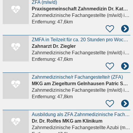
ZFA (m/w/d)
Praxisgemeinschaft Zahnmedizin Dr. Katharina Noe & Michael Noe
Zahnmedizinische Fachangestellte (m/w/d)
in Hanau
Entfernung:
47,6km
ZMFA in Teilzeit für ca. 20 Stunden pro Woche !
Zahnarzt Dr. Ziegler
Zahnmedizinische Fachangestellte (m/w/d)
in Biedenkopf, Wallau
Entfernung:
47,6km
Zahnmedizinische/r Fachangestelte/r (ZFA)
MKG am Ziegelturm Gelnhausen Patric Schwan & PD Dr. Dr. Fabian Duttenhoefer
Zahnmedizinische Fachangestellte (m/w/d)
in Gelnhausen
Entfernung:
47,8km
Ausbildung als ZFA Zahnmedizinische Fachangestellte (m/w/d) 2026
Dr. Dr. Rolfes MKG am Klinikum
Zahnmedizinische Fachangestellte Azubi (m/w/d)