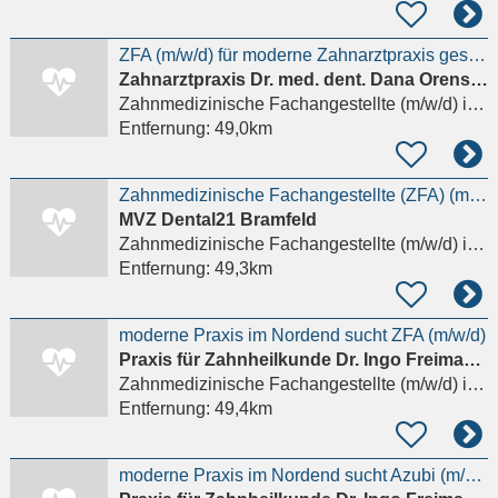
ZFA (m/w/d) für moderne Zahnarztpraxis gesucht
Zahnarztpraxis Dr. med. dent. Dana Orenstein
Zahnmedizinische Fachangestellte (m/w/d)
in Frankfurt am Main
Entfernung:
49,0km
Zahnmedizinische Fachangestellte (ZFA) (m/w/d) – Chirurgie
MVZ Dental21 Bramfeld
Zahnmedizinische Fachangestellte (m/w/d)
in Frankfurt am Main, Westend-Süd
Entfernung:
49,3km
moderne Praxis im Nordend sucht ZFA (m/w/d)
Praxis für Zahnheilkunde Dr. Ingo Freimann und Dr. Marion Lund
Zahnmedizinische Fachangestellte (m/w/d)
in Frankfurt am Main
Entfernung:
49,4km
moderne Praxis im Nordend sucht Azubi (m/w/d)