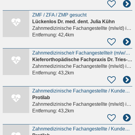
ZMF / ZFA / ZMP gesucht
Lückenlos Dr. med. dent. Julia Kühn
Zahnmedizinische Fachangestellte (m/w/d)
in Dillenburg
Entfernung:
42,4km
Zahnmedizinische/r Fachangestellte/r (m/w/d) Auszubildende/n für 2026
Kieferorthopädische Fachpraxis Dr. Tries-Obijou & Dr. Tries
Zahnmedizinische Fachangestellte (m/w/d)
in Oberursel (Taunus)
Entfernung:
43,2km
Zahnmedizinische Fachangestellte / KundenberaterIn / administrative AssistentIn (m/w/d)
Protilab
Zahnmedizinische Fachangestellte (m/w/d)
in Oberursel (Taunus)
Entfernung:
43,2km
Zahnmedizinische Fachangestellte / KundenberaterIn / administrative AssistentIn (m/w/d) in Oberursel