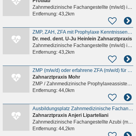
Protilab
Zahnmedizinische Fachangestellte (m/w/d)
in Oberursel (Taunus)
Entfernung:
43,2km
ZMP, ZAH, ZFA mit Prophylaxe Kenntnissen(m/w/d) oder DH (m/w/d) in Teil- oder Vollzeit
Dr. med. dent. U-Ju Heinlein Zahnarztpraxis
Zahnmedizinische Fachangestellte (m/w/d)
in Oberursel (Taunus)
Entfernung:
43,2km
ZMP (m/w/d) oder erfahrene ZFA (m/w/d) für unsere Prophylaxe
Zahnarztpraxis Mohr
ZMP / Zahnmedizinische Prophylaxeassistenz (m/w/d)
Entfernung:
44,0km
Ausbildungsplatz Zahnmedizinische Fachangestellte (w/m/div) 2027
Zahnarztpraxis Anjeri Liparteliani
Zahnmedizinische Fachangestellte Azubi (m/w/d)
Entfernung:
44,2km