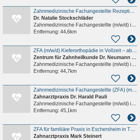
Zahnmedizinische Fachangestellte Rezeption (m/w/d)
Dr. Natalie Stockschläder
Zahnmedizinische Fachangestellte (m/w/d)
in Selters (Taunus)
Entfernung:
44,6km
ZFA (m/w/d) Kieferorthopädie in Vollzeit – ab sofort
Zentrum für Zahnheilkunde Dr. Neumann & Kollegen
Zahnmedizinische Fachangestellte (m/w/d)
in Langenselbold
Entfernung:
44,7km
Zahnmedizinische Fachangestellte (ZFA) (m/w/d) – bis zu 20 Wochenstunden
Zahnarztpraxis Dr. Harald Pauli
Zahnmedizinische Fachangestellte (m/w/d)
in Erlensee, Langendiebach
Entfernung:
45,1km
ZFA für familiäre Praxis in Eschersheim in TZ ab sofort gesucht
Zahnarztpraxis Mark Steinert