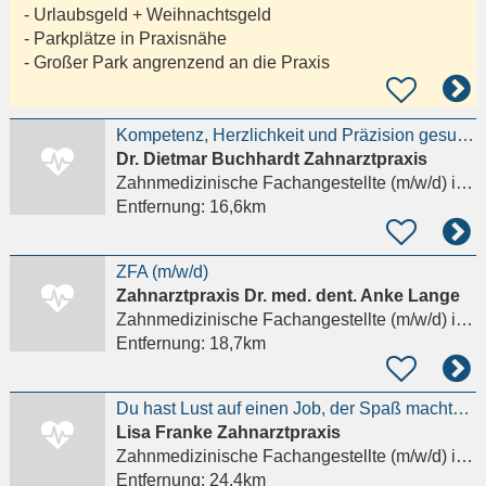
- Urlaubsgeld + Weihnachtsgeld
- Parkplätze in Praxisnähe
- Großer Park angrenzend an die Praxis
Kompetenz, Herzlichkeit und Präzision gesucht – ZFA / Prophylaxe / DH
Dr. Dietmar Buchhardt Zahnarztpraxis
Zahnmedizinische Fachangestellte (m/w/d)
in Crimmitschau
Entfernung:
16,6km
ZFA (m/w/d)
Zahnarztpraxis Dr. med. dent. Anke Lange
Zahnmedizinische Fachangestellte (m/w/d)
in Borna
Entfernung:
18,7km
Du hast Lust auf einen Job, der Spaß macht? Du willst ein Team, das zusammenhält & lacht?
Lisa Franke Zahnarztpraxis
Zahnmedizinische Fachangestellte (m/w/d)
in Werdau
Entfernung:
24,4km