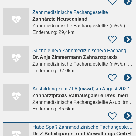
Zahnmedizinische Fachangestellte
Zahnärzte Neuseenland
Zahnmedizinische Fachangestellte (m/w/d)
in Zwenkau
Entfernung:
29,4km
Suche eine/n Zahnmedizinische/n Fachangestellte/n
Dr. Anja Zimmermann Zahnarztpraxis
Zahnmedizinische Fachangestellte (m/w/d)
in Reinsdorf Zwickau, Friedrichsgrün
Entfernung:
32,0km
Ausbildung zum ZFA (m/w/d) ab August 2027
Zahnarztpraxis Rathausgalerie Dres. med. dent. Carolin Hahn & Martin Zietlow
Zahnmedizinische Fachangestellte Azubi (m/w/d)
Entfernung:
35,6km
Habe Spaß Zahnmedizinische Fachangestellte / ZFA (a)
Dr. Z Beteiligungs- und Verwaltungs GmbH