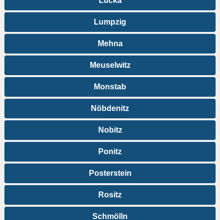
Lucka
Lumpzig
Mehna
Meuselwitz
Monstab
Nöbdenitz
Nobitz
Ponitz
Posterstein
Rositz
Schmölln