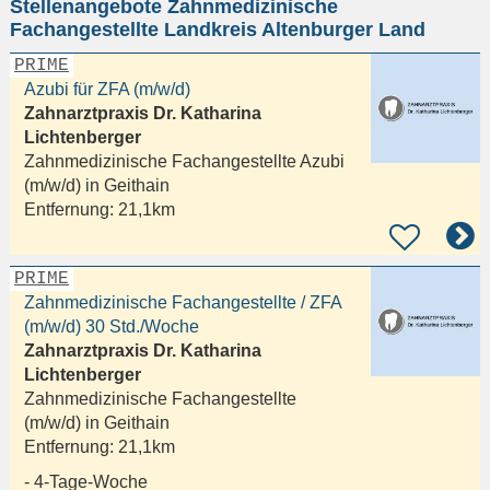
Stellenangebote Zahnmedizinische
eingeben
Fachangestellte Landkreis Altenburger Land
PRIME
Azubi für ZFA (m/w/d)
Zahnarztpraxis Dr. Katharina
Lichtenberger
Zahnmedizinische Fachangestellte Azubi
(m/w/d) in
Geithain
Entfernung:
21,1km
PRIME
Zahnmedizinische Fachangestellte / ZFA
(m/w/d) 30 Std./Woche
Zahnarztpraxis Dr. Katharina
Lichtenberger
Zahnmedizinische Fachangestellte
(m/w/d) in
Geithain
Entfernung:
21,1km
- 4-Tage-Woche