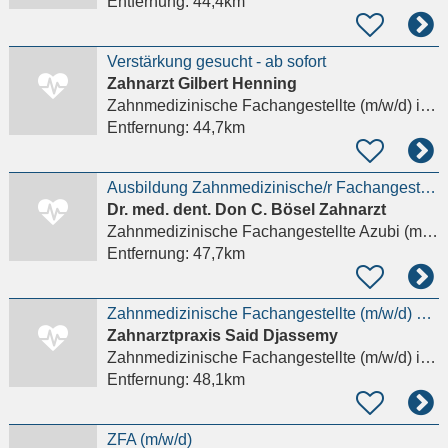
Entfernung:
44,4km
Verstärkung gesucht - ab sofort
Zahnarzt Gilbert Henning
Zahnmedizinische Fachangestellte (m/w/d)
in Almersbach
Entfernung:
44,7km
Ausbildung Zahnmedizinische/r Fachangestellte/r (m/w/d)
Dr. med. dent. Don C. Bösel Zahnarzt
Zahnmedizinische Fachangestellte Azubi (m/w/d)
Entfernung:
47,7km
Zahnmedizinische Fachangestellte (m/w/d) gesucht!
Zahnarztpraxis Said Djassemy
Zahnmedizinische Fachangestellte (m/w/d)
in Idstein, Wörsdorf
Entfernung:
48,1km
ZFA (m/w/d)