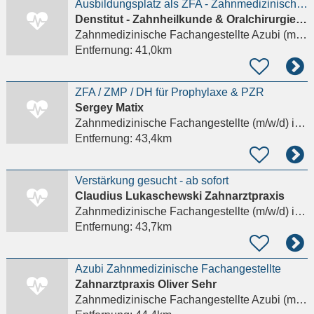
Ausbildungsplatz als ZFA - Zahnmedizinische Fachangestellte (m/w/d) im Westerwald
Denstitut - Zahnheilkunde & Oralchirurgiealexander Petrow Und Dr. Eugen Schick
Zahnmedizinische Fachangestellte Azubi (m/w/d)
Entfernung:
41,0km
ZFA / ZMP / DH für Prophylaxe & PZR
Sergey Matix
Zahnmedizinische Fachangestellte (m/w/d)
in Rockenberg, Oppershofen
Entfernung:
43,4km
Verstärkung gesucht - ab sofort
Claudius Lukaschewski Zahnarztpraxis
Zahnmedizinische Fachangestellte (m/w/d)
in Breitscheidt
Entfernung:
43,7km
Azubi Zahnmedizinische Fachangestellte
Zahnarztpraxis Oliver Sehr
Zahnmedizinische Fachangestellte Azubi (m/w/d)