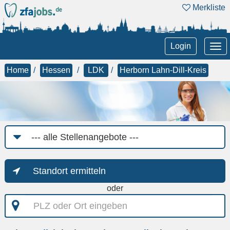
Merkliste
Tog
Login
nav
Home
Hessen
LDK
Herborn Lahn-Dill-Kreis
Job-
Kategorie
Standort ermitteln
oder
PLZ
oder
Ort