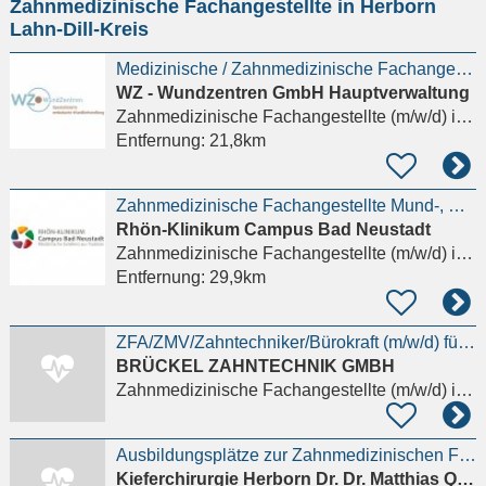
Zahnmedizinische Fachangestellte in Herborn
eingeben
Lahn-Dill-Kreis
Medizinische / Zahnmedizinische Fachangestellte (MFA, ZFA) als Praxisassistenz (m/w/d)
WZ - Wundzentren GmbH Hauptverwaltung
Zahnmedizinische Fachangestellte (m/w/d)
in Wetzlar
Entfernung:
21,8km
Zahnmedizinische Fachangestellte Mund-, Kiefer- und Gesichtschirurgie (m/w/d) Gießen
Rhön-Klinikum Campus Bad Neustadt
Zahnmedizinische Fachangestellte (m/w/d)
in Gießen
Entfernung:
29,9km
ZFA/ZMV/Zahntechniker/Bürokraft (m/w/d) für unsere Verwaltung im Dentallabor in Herborn
BRÜCKEL ZAHNTECHNIK GMBH
Zahnmedizinische Fachangestellte (m/w/d)
in Herborn Lahn-Dill-Kreis, Hörbach
Ausbildungsplätze zur Zahnmedizinischen Fachangestellten (ZFA) ab dem 01.08.2027
Kieferchirurgie Herborn Dr. Dr. Matthias Quarta