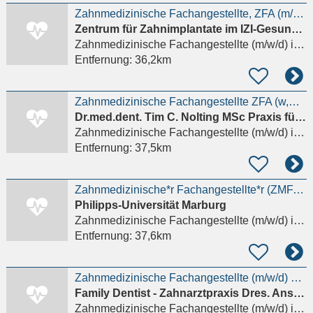
Zahnmedizinische Fachangestellte, ZFA (m/w/d)
Zentrum für Zahnimplantate im IZI-Gesundheitszentrum Scharfsberg
Zahnmedizinische Fachangestellte (m/w/d)
in Limburg an der Lahn
Entfernung:
36,2km
Zahnmedizinische Fachangestellte ZFA (w,m,d)
Dr.med.dent. Tim C. Nolting MSc Praxis für Zahngesundheit
Zahnmedizinische Fachangestellte (m/w/d)
in Freudenberg Siegen-Wittgenstein
Entfernung:
37,5km
Zahnmedizinische*r Fachangestellte*r (ZMFA) Ausschreibungs-ID: fb20-0095-zfa-2026
Philipps-Universität Marburg
Zahnmedizinische Fachangestellte (m/w/d)
in Marburg
Entfernung:
37,6km
Zahnmedizinische Fachangestellte (m/w/d) an der Rezeption — Teilzeit
Family Dentist - Zahnarztpraxis Dres. Ansari & Kollegen
Zahnmedizinische Fachangestellte (m/w/d)
in Marburg