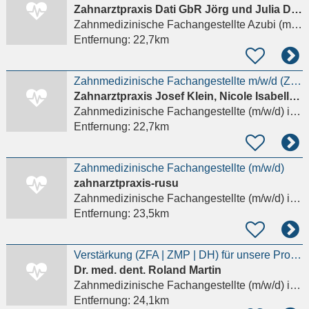
Zahnarztpraxis Dati GbR Jörg und Julia Dati
Zahnmedizinische Fachangestellte Azubi (m/w/d)
Entfernung:
22,7km
Zahnmedizinische Fachangestellte m/w/d (ZFA) gesucht - Vollzeit oder Teilzeit
Zahnarztpraxis Josef Klein, Nicole Isabelle Schmidt-Beyer
Zahnmedizinische Fachangestellte (m/w/d)
in Dornburg, Langendernbach
Entfernung:
22,7km
Zahnmedizinische Fachangestellte (m/w/d)
zahnarztpraxis-rusu
Zahnmedizinische Fachangestellte (m/w/d)
in Daaden
Entfernung:
23,5km
Verstärkung (ZFA | ZMP | DH) für unsere Prophylaxe gesucht (m/w/d)
Dr. med. dent. Roland Martin
Zahnmedizinische Fachangestellte (m/w/d)
in Biebertal, Rodheim-Bieber
Entfernung:
24,1km