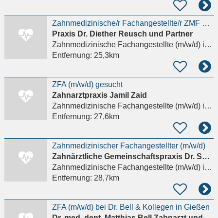
Zahnmedizinische/r Fachangestellte/r ZMF ZFA ZMP
Praxis Dr. Diether Reusch und Partner
Zahnmedizinische Fachangestellte (m/w/d)
in Halbs
Entfernung:
25,3km
ZFA (m/w/d) gesucht
Zahnarztpraxis Jamil Zaid
Zahnmedizinische Fachangestellte (m/w/d)
in Siegen, Eiserfeld
Entfernung:
27,6km
Zahnmedizinischer Fachangestellter (m/w/d)
Zahnärztliche Gemeinschaftspraxis Dr. Schultze-Gläsner
Zahnmedizinische Fachangestellte (m/w/d)
in Netphen
Entfernung:
28,7km
ZFA (m/w/d) bei Dr. Bell & Kollegen in Gießen
Dr. med. dent. Matthias Bell Zahnarzt und Fachzahnarzt für Oralchirurgie