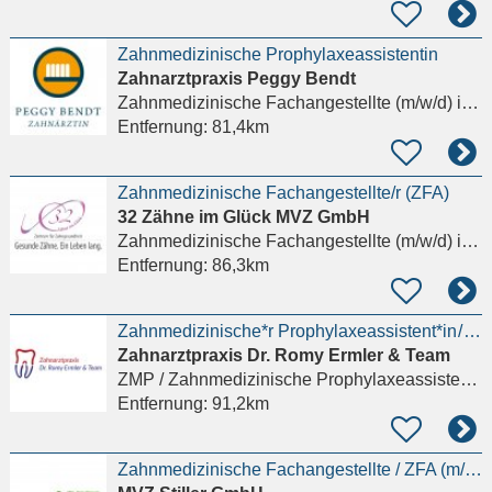
Zahnmedizinische Prophylaxeassistentin
Zahnarztpraxis Peggy Bendt
Zahnmedizinische Fachangestellte (m/w/d)
in Blankenberg Ludwigslust-Parchim
Entfernung:
81,4km
Zahnmedizinische Fachangestellte/r (ZFA)
32 Zähne im Glück MVZ GmbH
Zahnmedizinische Fachangestellte (m/w/d)
in Schwerin
Entfernung:
86,3km
Zahnmedizinische*r Prophylaxeassistent*in / ZMP (m/w/d) aus allen Altersgruppen!
Zahnarztpraxis Dr. Romy Ermler & Team
ZMP / Zahnmedizinische Prophylaxeassistenz (m/w/d)
Entfernung:
91,2km
Zahnmedizinische Fachangestellte / ZFA (m/w/d) Voll- oder Teilzeit