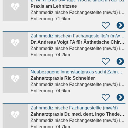
Praxis am Lehnitzsee
Zahnmedizinische Fachangestellte (m/w/d)
in Oranienburg, Lehnitz
Entfernung:
71,6km
Zahnmedizinische/n Fachangestellte/n (m/w/d), Medizinische/r Fachangestellte/r (m/w/d)
Dr. Andreas Voigt FA für Ästhetische Chirurgie
Zahnmedizinische Fachangestellte (m/w/d)
in Neubrandenburg
Entfernung:
74,2km
Neubezogene Innenstadtpraxis sucht Zahnmedizinische* Fachangestellte*n (m/w/d)
Zahnarztpraxis Ric Schneider
Zahnmedizinische Fachangestellte (m/w/d)
in Neubrandenburg
Entfernung:
74,6km
Zahnmedizinische Fachangestellte (m/w/d)
Zahnarztpraxis Dr. med. dent. Ingo Thederahn
Zahnmedizinische Fachangestellte (m/w/d)
in Neubrandenburg
Entfernung:
74,7km