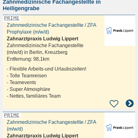
Zahnmedizinische Fachangestellte in
eingeben
Heiligengrabe
PRIME
Zahnmedizinische Fachangestellte / ZFA
Prophylaxe (m/w/d)
Zahnarztpraxis Ludwig Lippert
Zahnmedizinische Fachangestellte
(m/w/d) in
Berlin, Kreuzberg
Entfernung:
98,1km
- Flexible Arbeits-und Urlaubszeiten!
- Tolle Teamreisen
- Teamevents
- Super Atmosphäre
- Nettes, familiäres Team
PRIME
Zahnmedizinische Fachangestellte / ZFA
(m/w/d)
Zahnarztpraxis Ludwig Lippert