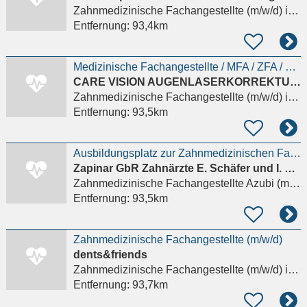
Zahnmedizinische Fachangestellte (m/w/d)
in Berlin
Entfernung:
93,4km
Medizinische Fachangestellte / MFA / ZFA / GuK / OTA / Kr.-Schw. / AP (m/w/d) Berlin
CARE VISION AUGENLASERKORREKTUREN
Zahnmedizinische Fachangestellte (m/w/d)
in Berlin
Entfernung:
93,5km
Ausbildungsplatz zur Zahnmedizinischen Fachangestellten (m,w,d) ab Sofort Details anzeigen
Zapinar GbR Zahnärzte E. Schäfer und I. Maaß
Zahnmedizinische Fachangestellte Azubi (m/w/d)
Entfernung:
93,5km
Zahnmedizinische Fachangestellte (m/w/d)
dents&friends
Zahnmedizinische Fachangestellte (m/w/d)
in Berlin
Entfernung:
93,7km