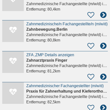
Zahnmedizinische Fachangestellte (m/w/d)
in Brandenburg an der Havel
Entfernung:
80,4km
Zahnmedizinische/n Fachangestellte/n (m/w/d)
Zahnbewegung.Berlin
Zahnmedizinische Fachangestellte (m/w/d)
in Berlin
Entfernung:
80,8km
ZFA ,ZMP Details anzeigen
Zahnarztpraxis Finger
Zahnmedizinische Fachangestellte (m/w/d)
in Berlin
Entfernung:
81,2km
Zahnmedizinischer Fachangestellter (m/w/d)
Praxis für Zahnerhaltung und Kieferorthopädie Dr.MSc Ronald & Sebastian Möbius
Zahnmedizinische Fachangestellte (m/w/d)
in Blankenberg Ludwigslust-Parchim
Entfernung:
82,5km