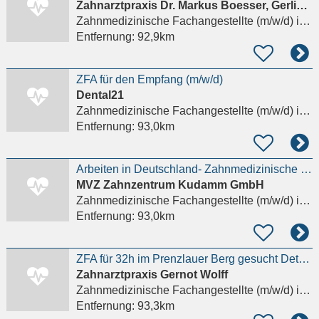
Zahnarztpraxis Dr. Markus Boesser, Gerlinde Pambor und Leonie Boesser
Zahnmedizinische Fachangestellte (m/w/d)
in Berlin
Entfernung:
92,9km
ZFA für den Empfang (m/w/d)
Dental21
Zahnmedizinische Fachangestellte (m/w/d)
in Berlin, Pankow
Entfernung:
93,0km
Arbeiten in Deutschland- Zahnmedizinische Fachangestellte (ZFA) (m/w/d)
MVZ Zahnzentrum Kudamm GmbH
Zahnmedizinische Fachangestellte (m/w/d)
in Berlin
Entfernung:
93,0km
ZFA für 32h im Prenzlauer Berg gesucht Details anzeigen
Zahnarztpraxis Gernot Wolff
Zahnmedizinische Fachangestellte (m/w/d)
in Berlin
Entfernung:
93,3km