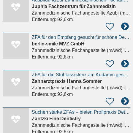
Juphia Fachzentrum für Zahnmedizin
Zahnmedizinische Fachangestellte Azubi (m/w/d)
Entfernung:
92,6km
ZFA für den Empfang gesucht für schöne Design-Praxis am HBF Details anzeigen
berlin-smile MVZ GmbH
Zahnmedizinische Fachangestellte (m/w/d)
in Berlin
Entfernung:
92,6km
ZFA für die Stuhlassistenz am Kudamm gesucht Details anzeigen
Zahnarztpraxis Hanna Sommer
Zahnmedizinische Fachangestellte (m/w/d)
in Berlin
Entfernung:
92,6km
Suchen starke ZFAs – bieten Profipraxis Details anzeigen
Zaritzki Fine Dentistry
Zahnmedizinische Fachangestellte (m/w/d)
in Berlin, Charlottenburg-Wilmersdorf
Entfernung:
92,8km