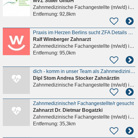
MVZ Stiller GmbH
Zahnmedizinische Fachangestellte (m/w/d)
in Berlin
Entfernung:
92,8km
Praxis im Herzen Berlins sucht ZFA Details anzeigen
Ralf Wimberger Zahnarzt
Zahnmedizinische Fachangestellte (m/w/d)
in Berlin, Mitte
Entfernung:
95,0km
dich - komm in unser Team als Zahnmedizinische Fachangestellte (m/w/d)!
Dipl Stom Andrea Stocker Zahnärztin
Zahnmedizinische Fachangestellte (m/w/d)
in Heiligengrabe
Zahnmedizinische/r Fachangestellte/r gesucht
Zahnarzt Dr. Dietmar Bogatzki
Zahnmedizinische Fachangestellte (m/w/d)
in Neuruppin
Entfernung:
35,3km