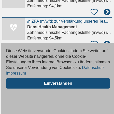
Zahnmedizinische Fachangestellte (m/w/d)
in Berlin, Prenzlauer Berg
Entfernung:
94,1km
/n ZFA (m/w/d) zur Verstärkung unseres Teams Details anzeigen
Dens Health Management
Zahnmedizinische Fachangestellte (m/w/d)
in Berlin
Entfernung:
94,5km
Diese Website verwendet Cookies. Indem Sie weiter auf
Zahnmedizinische Fachangestellte (m/w/d) gesucht Details anzeigen
dieser Website navigieren, ohne die Cookie-
Zahnarztpraxis Serpil Hartfiel
Einstellungen Ihres Internet Browsers zu ändern, stimmen
Zahnmedizinische Fachangestellte (m/w/d)
in Berlin, Prenzlauer Berg
Sie unserer Verwendung von Cookies zu.
Datenschutz
Entfernung:
94,6km
Impressum
Einverstanden
Zahnmedizinische Fachangestellte (m/w/d) für KFO
Fachzahnärzte Can
Zahnmedizinische Fachangestellte (m/w/d)
in Berlin
Entfernung:
94,6km