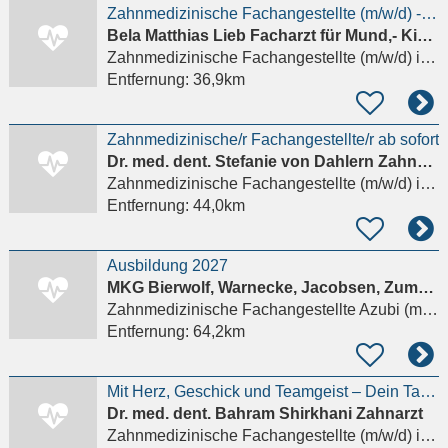
Zahnmedizinische Fachangestellte (m/w/d) - ZFA
Bela Matthias Lieb Facharzt für Mund,- Kiefer,- und Gesichtschirurgie
Zahnmedizinische Fachangestellte (m/w/d)
in Perleberg
Entfernung:
36,9km
Zahnmedizinische/r Fachangestellte/r ab sofort
Dr. med. dent. Stefanie von Dahlern Zahnarztpraxis
Zahnmedizinische Fachangestellte (m/w/d)
in Karstädt Prignitz
Entfernung:
44,0km
Ausbildung 2027
MKG Bierwolf, Warnecke, Jacobsen, Zumstrull PartG
Zahnmedizinische Fachangestellte Azubi (m/w/d)
Entfernung:
64,2km
Mit Herz, Geschick und Teamgeist – Dein Talent für ein strahlendes Lächeln!
Dr. med. dent. Bahram Shirkhani Zahnarzt
Zahnmedizinische Fachangestellte (m/w/d)
in Gartow