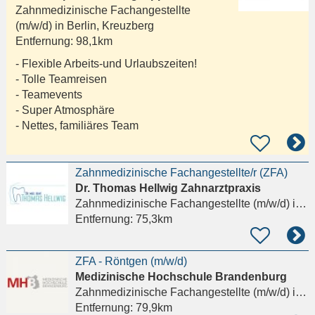
Zahnmedizinische Fachangestellte
(m/w/d) in
Berlin, Kreuzberg
Entfernung:
98,1km
- Flexible Arbeits-und Urlaubszeiten!
- Tolle Teamreisen
- Teamevents
- Super Atmosphäre
- Nettes, familiäres Team
Zahnmedizinische Fachangestellte/r (ZFA)
Dr. Thomas Hellwig Zahnarztpraxis
Zahnmedizinische Fachangestellte (m/w/d)
in Neubrandenburg
Entfernung:
75,3km
ZFA - Röntgen (m/w/d)
Medizinische Hochschule Brandenburg
Zahnmedizinische Fachangestellte (m/w/d)
in Brandenburg an der Havel
Entfernung:
79,9km