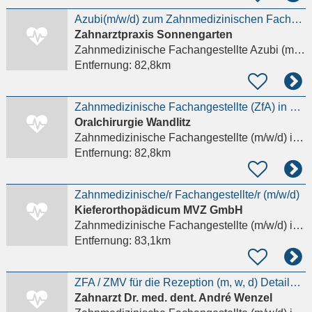
Azubi(m/w/d) zum Zahnmedizinischen Fachangestellten (ZFA) (m/w/d) gesucht
Zahnarztpraxis Sonnengarten
Zahnmedizinische Fachangestellte Azubi (m/w/d)
Entfernung:
82,8km
Zahnmedizinische Fachangestellte (ZfA) in Wandlitz Details anzeigen
Oralchirurgie Wandlitz
Zahnmedizinische Fachangestellte (m/w/d)
in Wandlitz
Entfernung:
82,8km
Zahnmedizinische/r Fachangestellte/r (m/w/d)
Kieferorthopädicum MVZ GmbH
Zahnmedizinische Fachangestellte (m/w/d)
in Berlin, Hermsdorf
Entfernung:
83,1km
ZFA / ZMV für die Rezeption (m, w, d) Details anzeigen
Zahnarzt Dr. med. dent. André Wenzel