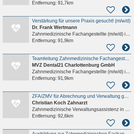
Entfernung:
91,7km
Verstärkung für unsere Praxis gesucht! (m/w/d)
Dr. Frank Wertmann
Zahnmedizinische Fachangestellte (m/w/d)
in Potsdam
Entfernung:
91,9km
Teamleitung Zahnmedizinische Fachangestellte (ZFA) (m/w/d)
MVZ Dental21 Charlottenburg GmbH
Zahnmedizinische Fachangestellte (m/w/d)
in Berlin, Charlottenburg-Wilmersdorf
Entfernung:
91,9km
ZFA/ZMV für Abrechnung und Verwaltung gesucht . Nähe Olivaer Platz Details anzeigen
Christian Koch Zahnarzt
Zahnmedizinische Verwaltungsassistenz
in Berlin, Charlottenburg-Wilmersdorf
Entfernung:
92,6km
Ausbildung zur Zahnmedizinischen Fachangestellten// ZFA (m/w/d)