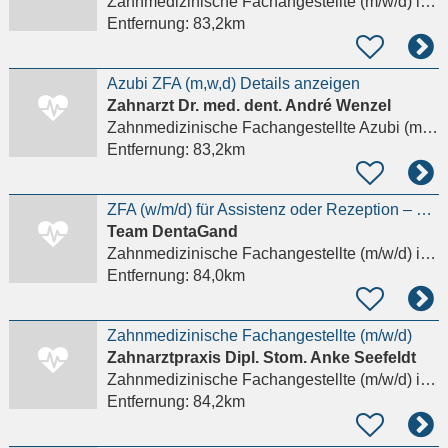
Zahnmedizinische Fachangestellte (m/w/d)
in Berlin
Entfernung:
83,2km
Azubi ZFA (m,w,d) Details anzeigen
Zahnarzt Dr. med. dent. André Wenzel
Zahnmedizinische Fachangestellte Azubi (m/w/d)
Entfernung:
83,2km
ZFA (w/m/d) für Assistenz oder Rezeption – mit Herz, Humor & Haltung Details anzeigen
Team DentaGand
Zahnmedizinische Fachangestellte (m/w/d)
in Berlin
Entfernung:
84,0km
Zahnmedizinische Fachangestellte (m/w/d)
Zahnarztpraxis Dipl. Stom. Anke Seefeldt
Zahnmedizinische Fachangestellte (m/w/d)
in Altentreptow
Entfernung:
84,2km