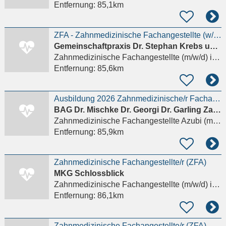
Entfernung:
85,1km
ZFA - Zahnmedizinische Fachangestellte (w/m/d)
Gemeinschaftpraxis Dr. Stephan Krebs und Dr. Julia Ribbat
Zahnmedizinische Fachangestellte (m/w/d)
in Lüchow (Wendland)
Entfernung:
85,6km
Ausbildung 2026 Zahnmedizinische/r Fachangestellte/r (m/w/d)
BAG Dr. Mischke Dr. Georgi Dr. Garling Zahnärzte
Zahnmedizinische Fachangestellte Azubi (m/w/d)
Entfernung:
85,9km
Zahnmedizinische Fachangestellte/r (ZFA)
MKG Schlossblick
Zahnmedizinische Fachangestellte (m/w/d)
in Schwerin
Entfernung:
86,1km
Zahnmedizinische Fachangestellte/r (ZFA)