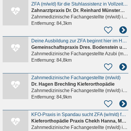
ZFA (m/w/d) für die Stuhlassistenz in Vollzeit ab sofort
Zahnarztpraxis Dr. Dr. Reinhard Münstermann
Zahnmedizinische Fachangestellte (m/w/d)
in Berlin
Entfernung:
84,3km
Deine Ausbildung zur ZFA beginnt hier im Herzen der Altstadt Spandau Details anzeigen
Gemeinschaftspraxis Dres. Bodenstein und Dr. Lesche
Zahnmedizinische Fachangestellte Azubi (m/w/d)
Entfernung:
84,8km
Zahnmedizinische Fachangestellte (m/w/d)
Dr. Hagen Brechling Kieferorthopädie
Zahnmedizinische Fachangestellte (m/w/d)
in Berlin
Entfernung:
84,9km
KFO-Praxis in Spandau sucht ZFA (w/m/d) für die Assistenz Details anzeigen
Kieferorthopädie Praxis Chekh Hanna, MSc. Kieferorthopädie George
Zahnmedizinische Fachangestellte (m/w/d)
in Berlin