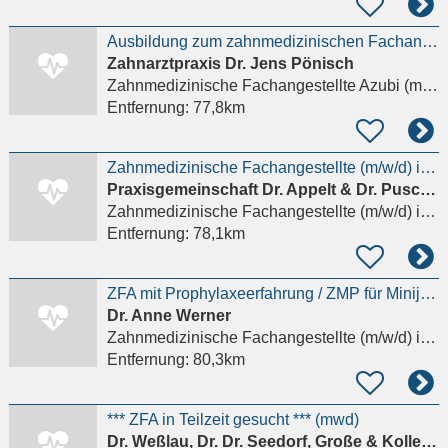
Ausbildung zum zahnmedizinischen Fachangestellten (m/w/d)
Zahnarztpraxis Dr. Jens Pönisch
Zahnmedizinische Fachangestellte Azubi (m/w/d)
Entfernung:
77,8km
Zahnmedizinische Fachangestellte (m/w/d) in Falkensee Details anzeigen
Praxisgemeinschaft Dr. Appelt & Dr. Puschmann
Zahnmedizinische Fachangestellte (m/w/d)
in Falkensee
Entfernung:
78,1km
ZFA mit Prophylaxeerfahrung / ZMP für Minijob oder Teilzeit Details anzeigen
Dr. Anne Werner
Zahnmedizinische Fachangestellte (m/w/d)
in Berlin
Entfernung:
80,3km
*** ZFA in Teilzeit gesucht *** (mwd)
Dr. Weßlau, Dr. Dr. Seedorf, Große & Kollegen Zahnärzte