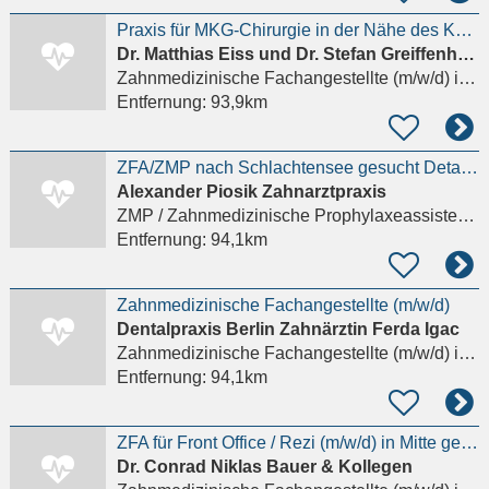
Praxis für MKG-Chirurgie in der Nähe des KaDeWe sucht engagierte ZFA (M/W/D) Details anzeigen
Dr. Matthias Eiss und Dr. Stefan Greiffenhagen
Zahnmedizinische Fachangestellte (m/w/d)
in Berlin
Entfernung:
93,9km
ZFA/ZMP nach Schlachtensee gesucht Details anzeigen
Alexander Piosik Zahnarztpraxis
ZMP / Zahnmedizinische Prophylaxeassistenz (m/w/d)
Entfernung:
94,1km
Zahnmedizinische Fachangestellte (m/w/d)
Dentalpraxis Berlin Zahnärztin Ferda Igac
Zahnmedizinische Fachangestellte (m/w/d)
in Berlin
Entfernung:
94,1km
ZFA für Front Office / Rezi (m/w/d) in Mitte gesucht Details anzeigen
Dr. Conrad Niklas Bauer & Kollegen