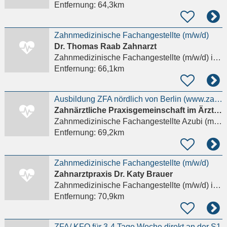
Entfernung:
64,3km
Zahnmedizinische Fachangestellte (m/w/d)
Dr. Thomas Raab Zahnarzt
Zahnmedizinische Fachangestellte (m/w/d)
in Nauen
Entfernung:
66,1km
Ausbildung ZFA nördlich von Berlin (www.zahnaerzte-leegebruch.de) Details anzeigen
Zahnärztliche Praxisgemeinschaft im Ärztehaus Leegebruch Dr. Max Jäger, Natalia Kotmin, Beate Now
Zahnmedizinische Fachangestellte Azubi (m/w/d)
Entfernung:
69,2km
Zahnmedizinische Fachangestellte (m/w/d)
Zahnarztpraxis Dr. Katy Brauer
Zahnmedizinische Fachangestellte (m/w/d)
in Ludwigslust, Glaisin
Entfernung:
70,9km
ZFA/ KFO für 3-4 Tage Woche direkt an der S1