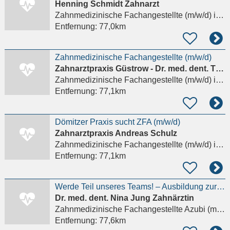
Henning Schmidt Zahnarzt
Zahnmedizinische Fachangestellte (m/w/d)
in Falkensee
Entfernung:
77,0km
Zahnmedizinische Fachangestellte (m/w/d)
Zahnarztpraxis Güstrow - Dr. med. dent. Thomas Lawrenz, Gunnar Mey
Zahnmedizinische Fachangestellte (m/w/d)
in Güstrow
Entfernung:
77,1km
Dömitzer Praxis sucht ZFA (m/w/d)
Zahnarztpraxis Andreas Schulz
Zahnmedizinische Fachangestellte (m/w/d)
in Dömitz
Entfernung:
77,1km
Werde Teil unseres Teams! – Ausbildung zur/zum Zahnmedizinischen Fachangestellten (ZFA)
Dr. med. dent. Nina Jung Zahnärztin
Zahnmedizinische Fachangestellte Azubi (m/w/d)
Entfernung:
77,6km