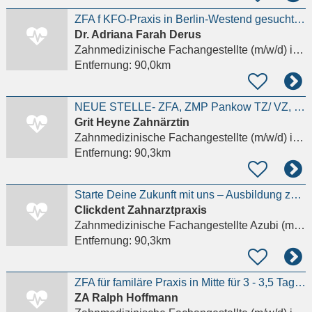
ZFA f KFO-Praxis in Berlin-Westend gesucht Details anzeigen
Dr. Adriana Farah Derus
Zahnmedizinische Fachangestellte (m/w/d)
in Berlin
Entfernung:
90,0km
NEUE STELLE- ZFA, ZMP Pankow TZ/ VZ, Minijob Details anzeigen
Grit Heyne Zahnärztin
Zahnmedizinische Fachangestellte (m/w/d)
in Berlin
Entfernung:
90,3km
Starte Deine Zukunft mit uns – Ausbildung zur ZFA (m/w/d) Details anzeigen
Clickdent Zahnarztpraxis
Zahnmedizinische Fachangestellte Azubi (m/w/d)
Entfernung:
90,3km
ZFA für familäre Praxis in Mitte für 3 - 3,5 Tage-Woche Details anzeigen
ZA Ralph Hoffmann