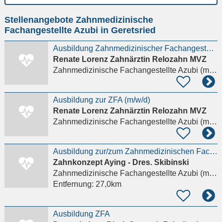
Ort
Stellenangebote Zahnmedizinische
eingeben
Fachangestellte Azubi in Geretsried
Ausbildung Zahnmedizinischer Fachangestellter (m/w/d)
Renate Lorenz Zahnärztin Relozahn MVZ
Zahnmedizinische Fachangestellte Azubi (m/w/d)
Ausbildung zur ZFA (m/w/d)
Renate Lorenz Zahnärztin Relozahn MVZ
Zahnmedizinische Fachangestellte Azubi (m/w/d)
Ausbildung zur/zum Zahnmedizinischen Fachangestellten (ZFA) Werde Teil unseres Teams
Zahnkonzept Aying - Dres. Skibinski
Zahnmedizinische Fachangestellte Azubi (m/w/d)
Entfernung:
27,0km
Ausbildung ZFA