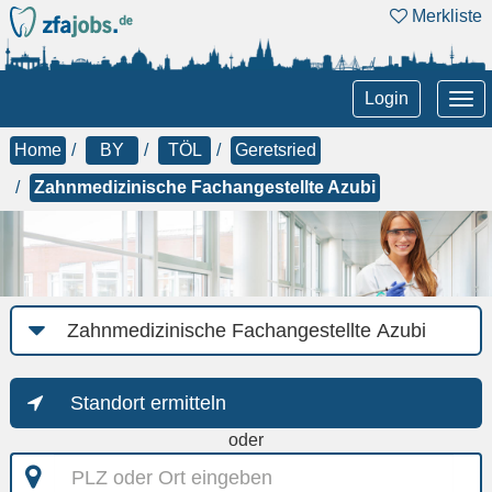
Merkliste
Tog
Login
nav
Home
BY
TÖL
Geretsried
Zahnmedizinische Fachangestellte Azubi
Job-
Kategorie
Standort ermitteln
oder
PLZ
oder