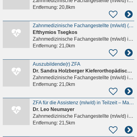
Zahnmedizinische Fachangestellte (m/w/d)
in Erding
Entfernung:
20,8km
Zahnmedizinische Fachangestellte (m/w/d) (ZFA) in Teil- oder Vollzeit gesucht
Efthymios Tsegkos
Zahnmedizinische Fachangestellte (m/w/d)
in München
Entfernung:
21,0km
Auszubildende(r) ZFA
Dr. Sandra Holzberger Kieferorthopädische Praxis
Zahnmedizinische Fachangestellte (m/w/d)
in München
Entfernung:
21,0km
ZFA für die Assistenz (m/w/d) in Teilzeit – Markt Schwaben
Dr. Leo Neumayer
Zahnmedizinische Fachangestellte (m/w/d)
in Markt Schwaben
Entfernung:
21,5km