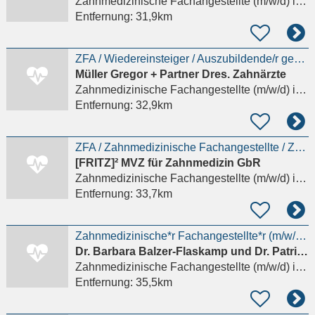
Zahnmedizinische Fachangestellte (m/w/d)
in Fürstenfeldbruck
Entfernung:
31,9km
ZFA / Wiedereinsteiger / Auszubildende/r gesucht (m/w/d)
Müller Gregor + Partner Dres. Zahnärzte
Zahnmedizinische Fachangestellte (m/w/d)
in Baierbrunn
Entfernung:
32,9km
ZFA / Zahnmedizinische Fachangestellte / Zahnarzthelferin als Behandlungsassistenz (m/w/d)
[FRITZ]² MVZ für Zahnmedizin GbR
Zahnmedizinische Fachangestellte (m/w/d)
in Fürstenfeldbruck
Entfernung:
33,7km
Zahnmedizinische*r Fachangestellte*r (m/w/d) nur Rezeption
Dr. Barbara Balzer-Flaskamp und Dr. Patrick Balzer Zahnärzte
Zahnmedizinische Fachangestellte (m/w/d)
in Ebersberg
Entfernung:
35,5km