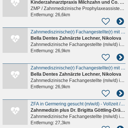
Kinderzahnarztpraxis Milchzahn und Co. Dr. Marisa Grötsch
ZMP / Zahnmedizinische Prophylaxeassistenz (m/w/d)
Entfernung:
26,6km
Zahnmediszinische(r) Fachangestellte(r) mit Herz im Herzen von Pfaffenhofen
Bella Dentes Zahnärzte Lechner, Nikolova
Zahnmedizinische Fachangestellte (m/w/d)
in Altomünster
Entfernung:
26,9km
Zahnmediszinische(r) Fachangestellte(r) mit Herz im Herzen von Pfaffenhofen
Bella Dentes Zahnärzte Lechner, Nikolova
Zahnmedizinische Fachangestellte (m/w/d)
in Altomünster
Entfernung:
26,9km
ZFA in Germering gesucht (m/w/d) - Vollzeit / Teilzeit möglich
Zahnmedizin plus Dr. Brigitta Göttling-Drägert und Dr. Christian Drägert
Zahnmedizinische Fachangestellte (m/w/d)
in Germering, Unterpfaffenhofen
Entfernung:
27,3km