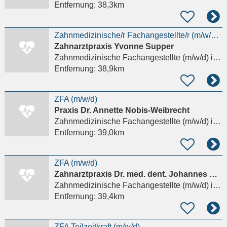
Entfernung:
38,3km
Zahnmedizinische/r Fachangestellte/r (m/w/d) oder Quereinstieg
Zahnarztpraxis Yvonne Supper
Zahnmedizinische Fachangestellte (m/w/d)
in Starnberg, Söcking
Entfernung:
38,9km
ZFA (m/w/d)
Praxis Dr. Annette Nobis-Weibrecht
Zahnmedizinische Fachangestellte (m/w/d)
in Starnberg
Entfernung:
39,0km
ZFA (m/w/d)
Zahnarztpraxis Dr. med. dent. Johannes Glogger
Zahnmedizinische Fachangestellte (m/w/d)
in Starnberg
Entfernung:
39,4km
ZFA Teilzeitkraft (m/w/d)