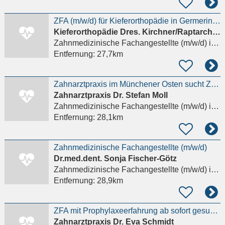
ZFA (m/w/d) für Kieferorthopädie in Germering gesucht!
Kieferorthopädie Dres. Kirchner/Raptarchis & Zahninsel
Zahnmedizinische Fachangestellte (m/w/d)
in Germering, Unterpfaffenhofen
Entfernung:
27,7km
Zahnarztpraxis im Münchener Osten sucht ZFA
Zahnarztpraxis Dr. Stefan Moll
Zahnmedizinische Fachangestellte (m/w/d)
in Zorneding, Pöring
Entfernung:
28,1km
Zahnmedizinische Fachangestellte (m/w/d)
Dr.med.dent. Sonja Fischer-Götz
Zahnmedizinische Fachangestellte (m/w/d)
in Forstern, Tading
Entfernung:
28,9km
ZFA mit Prophylaxeerfahrung ab sofort gesucht ... dringend
Zahnarztpraxis Dr. Eva Schmidt