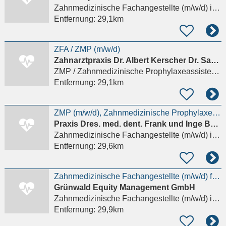
Zahnmedizinische Fachangestellte (m/w/d)
in Grünwald
Entfernung:
29,1km
ZFA / ZMP (m/w/d)
Zahnarztpraxis Dr. Albert Kerscher Dr. Sabine Raith
ZMP / Zahnmedizinische Prophylaxeassistenz (m/w/d)
Entfernung:
29,1km
ZMP (m/w/d), Zahnmedizinische Prophylaxeassistentin, ZFA, Zahnmedizinische/r Fachangestellte/r
Praxis Dres. med. dent. Frank und Inge Borkowski
Zahnmedizinische Fachangestellte (m/w/d)
in Gauting, Stockdorf
Entfernung:
29,6km
Zahnmedizinische Fachangestellte (m/w/d) für moderne Kieferorthopädie in Grünwald
Grünwald Equity Management GmbH
Zahnmedizinische Fachangestellte (m/w/d)
in Grünwald
Entfernung:
29,9km