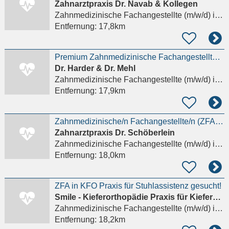
Zahnarztpraxis Dr. Navab & Kollegen
Zahnmedizinische Fachangestellte (m/w/d)
in München, Bogenhausen
Entfernung:
17,8km
Premium Zahnmedizinische Fachangestellte (m/w/d)
Dr. Harder & Dr. Mehl
Zahnmedizinische Fachangestellte (m/w/d)
in München, Neuhausen
Entfernung:
17,9km
Zahnmedizinische/n Fachangestellte/n (ZFA) (m/w/d) in Vollzeit gesucht
Zahnarztpraxis Dr. Schöberlein
Zahnmedizinische Fachangestellte (m/w/d)
in München, Neuhausen
Entfernung:
18,0km
ZFA in KFO Praxis für Stuhlassistenz gesucht!
Smile - Kieferorthopädie Praxis für Kieferorthopädie Dr. Lena Pöhlmann
Zahnmedizinische Fachangestellte (m/w/d)
in München, Laim
Entfernung:
18,2km