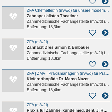
ZFA Chefhelfer/in (m/w/d) für unsere moderne Zahnarztpraxis gesucht
Zahnspezialisten Theatiner
Zahnmedizinische Fachangestellte (m/w/d)
in München, Altstadt-Lehel
Entfernung:
18,3km
ZFA (m/w/d)
Zahnarzt Dres Simon & Birlbauer
Zahnmedizinische Fachangestellte (m/w/d)
in Kirchheim bei München, Heimstetten
Entfernung:
18,3km
ZFA | ZMV | Praxismanagerin (m/w/d) für Praxisverwaltung & Organisation
Kieferorthopäde Dr. Marco Nazet
Zahnmedizinische Fachangestellte (m/w/d)
in München, Maxvorstadt
Entfernung:
18,4km
ZFA (m/w/d)
Praxis für Zahnheilkunde med. dent. J. Runge-Palermo MSc