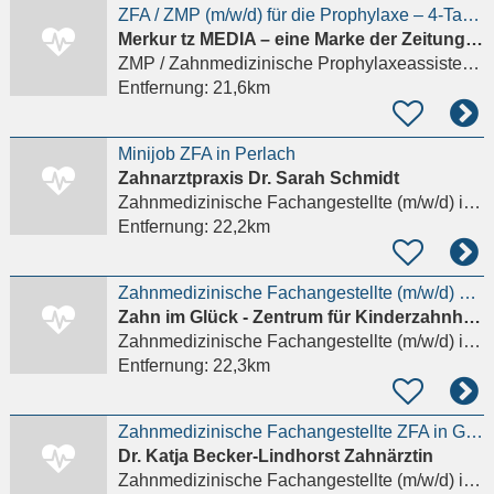
ZFA / ZMP (m/w/d) für die Prophylaxe – 4-Tage-Woche in Vollzeit | Eigenes Behandlungszimmer |
Merkur tz MEDIA – eine Marke der Zeitungsverlag Oberbayern GmbH & Co. KG
ZMP / Zahnmedizinische Prophylaxeassistenz (m/w/d)
Entfernung:
21,6km
Minijob ZFA in Perlach
Zahnarztpraxis Dr. Sarah Schmidt
Zahnmedizinische Fachangestellte (m/w/d)
in München, Perlach
Entfernung:
22,2km
Zahnmedizinische Fachangestellte (m/w/d) mit KFO-Erfahrung gesucht
Zahn im Glück - Zentrum für Kinderzahnheilkunde und Kieferorthopädie in Neuperlach
Zahnmedizinische Fachangestellte (m/w/d)
in München, Perlach
Entfernung:
22,3km
Zahnmedizinische Fachangestellte ZFA in Gröbenzell
Dr. Katja Becker-Lindhorst Zahnärztin
Zahnmedizinische Fachangestellte (m/w/d)
in Gröbenzell