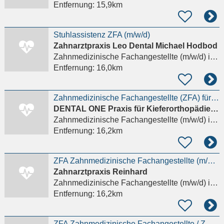
Entfernung:
15,9km
Stuhlassistenz ZFA (m/w/d)
Zahnarztpraxis Leo Dental Michael Hodbod
Zahnmedizinische Fachangestellte (m/w/d)
in München
Entfernung:
16,0km
Zahnmedizinische Fachangestellte (ZFA) für Kieferorthopädie (KFO) (m/w/d)
DENTAL ONE Praxis für Kieferorthopädie Dr. Eva Huff
Zahnmedizinische Fachangestellte (m/w/d)
in München
Entfernung:
16,2km
ZFA Zahnmedizinische Fachangestellte (m/w/d) als Schlüsselposition
Zahnarztpraxis Reinhard
Zahnmedizinische Fachangestellte (m/w/d)
in München, Schwabing-West
Entfernung:
16,2km
ZFA Zahnmedizinische Fachangestellte / ZMV Zahnmedizinische Verwaltungsassistenz (m/w/d) gesucht