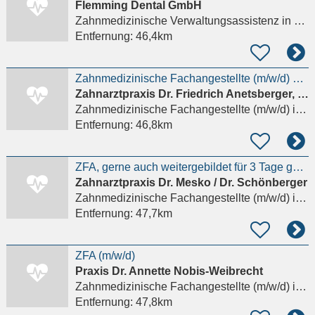
Flemming Dental GmbH
Zahnmedizinische Verwaltungsassistenz
in Mering
Entfernung:
46,4km
Zahnmedizinische Fachangestellte (m/w/d) mit Schwerpunkt KFO in Landshut gesucht!
Zahnarztpraxis Dr. Friedrich Anetsberger, Klaus Mießlinger, Dr. Maud Ilschner
Zahnmedizinische Fachangestellte (m/w/d)
in Landshut
Entfernung:
46,8km
ZFA, gerne auch weitergebildet für 3 Tage gesucht
Zahnarztpraxis Dr. Mesko / Dr. Schönberger
Zahnmedizinische Fachangestellte (m/w/d)
in Mering
Entfernung:
47,7km
ZFA (m/w/d)
Praxis Dr. Annette Nobis-Weibrecht
Zahnmedizinische Fachangestellte (m/w/d)
in Herrsching am Ammersee
Entfernung:
47,8km