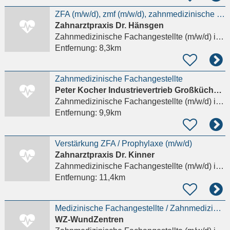
ZFA (m/w/d), zmf (m/w/d), zahnmedizinische Fachangestellte (in),
Zahnarztpraxis Dr. Hänsgen
Zahnmedizinische Fachangestellte (m/w/d)
in Ismaning
Entfernung:
8,3km
Zahnmedizinische Fachangestellte
Peter Kocher Industrievertrieb Großküchentechnik GmbH
Zahnmedizinische Fachangestellte (m/w/d)
in Ismaning
Entfernung:
9,9km
Verstärkung ZFA / Prophylaxe (m/w/d)
Zahnarztpraxis Dr. Kinner
Zahnmedizinische Fachangestellte (m/w/d)
in München, Feldmoching-Hasenbergl
Entfernung:
11,4km
Medizinische Fachangestellte / Zahnmedizinische Fachangestellte (m/w/d) als Praxisassistenz im
WZ-WundZentren