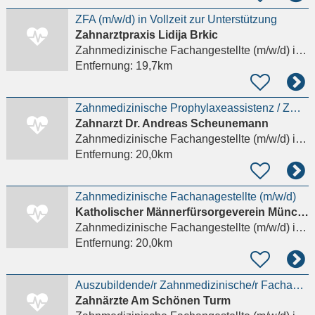
ZFA (m/w/d) in Vollzeit zur Unterstützung
Zahnarztpraxis Lidija Brkic
Zahnmedizinische Fachangestellte (m/w/d)
in München, Laim
Entfernung:
19,7km
Zahnmedizinische Prophylaxeassistenz / ZMP oder ZFA mit Prophylaxeerfahrung (m/w/d) in Schwabhausen
Zahnarzt Dr. Andreas Scheunemann
Zahnmedizinische Fachangestellte (m/w/d)
in Schwabhausen Dachau
Entfernung:
20,0km
Zahnmedizinische Fachanagestellte (m/w/d)
Katholischer Männerfürsorgeverein München e.V.
Zahnmedizinische Fachangestellte (m/w/d)
in München, Sendling-Westpark
Entfernung:
20,0km
Auszubildende/r Zahnmedizinische/r Fachangestelle/r (ZFA) (m/w/d)
Zahnärzte Am Schönen Turm