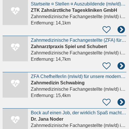
Startseite ¤ Stellen ¤ Auszubildende (m/w/d) Zahnmedizinische Fachangestellte
ZTK Zahnärztliche Tageskliniken GmbH
Zahnmedizinische Fachangestellte (m/w/d)
in München, Schwabing-West
Entfernung:
14,1km
Zahnmedizinische Fachangestellte (ZFA) für 2027 - m/w/d
Zahnarztpraxis Spiel und Schubert
Zahnmedizinische Fachangestellte (m/w/d)
in Karlsfeld
Entfernung:
14,7km
ZFA Chefhelfer/in (m/w/d) für unsere moderne Zahnarztpraxis gesucht
Zahnmedizin Schwabing
Zahnmedizinische Fachangestellte (m/w/d)
in München
Entfernung:
15,4km
Bock auf einen Job, der wirklich Spaß macht? ZFA (m/w/d) in Vollzeit gesucht
Dr. Jana Noder
Zahnmedizinische Fachangestellte (m/w/d)
in München, Schwabing-West