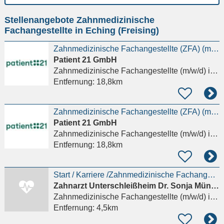
Ort
Stellenangebote Zahnmedizinische
eingeben
Fachangestellte in Eching (Freising)
Zahnmedizinische Fachangestellte (ZFA) (m/w/d)
Patient 21 GmbH
Zahnmedizinische Fachangestellte (m/w/d)
in München
Entfernung:
18,8km
Zahnmedizinische Fachangestellte (ZFA) (m/w/d) - Wähle deinen Wunschstandort in München
Patient 21 GmbH
Zahnmedizinische Fachangestellte (m/w/d)
in München
Entfernung:
18,8km
Start / Karriere /Zahnmedizinische Fachangestellte / Zahnmedizinischer Fachangestellter — ZFA
Zahnarzt Unterschleißheim Dr. Sonja Münch
Zahnmedizinische Fachangestellte (m/w/d)
in Unterschleißheim, Lohhof
Entfernung:
4,5km