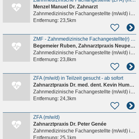
Menzel Manuel Dr. Zahnarzt
Zahnmedizinische Fachangestellte (m/w/d)
in München, Hadern
Entfernung:
23,5km
ZMF - Zahnmedizinische Fachangestellte(r) (mwd) in München Südost
Begemeier Ruben, Zahnarztpraxis Neuperlach Süd
Zahnmedizinische Fachangestellte (m/w/d)
in München, Perlach
Entfernung:
23,8km
ZFA (m/w/d) in Teilzeit gesucht - ab sofort
Zahnarztpraxis Dr. med. dent. Kevin Hummel
Zahnmedizinische Fachangestellte (m/w/d)
in Erdweg, Großberghofen
Entfernung:
24,3km
ZFA (m/w/d)
Zahnarztpraxis Dr. Peter Genée
Zahnmedizinische Fachangestellte (m/w/d)
in Neubiberg
Entfernung:
25,1km