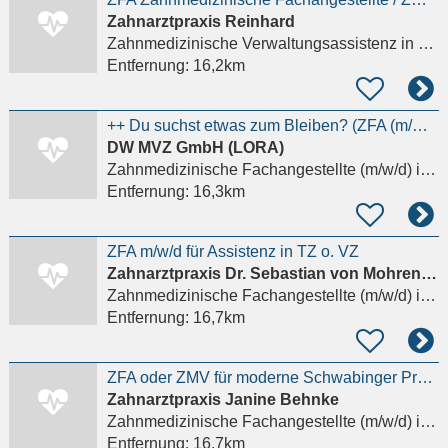
Zahnarztpraxis Reinhard
Zahnmedizinische Verwaltungsassistenz
in München, Schwabing-West
Entfernung:
16,2km
++ Du suchst etwas zum Bleiben? (ZFA (m/w/d) in München) ++
DW MVZ GmbH (LORA)
Zahnmedizinische Fachangestellte (m/w/d)
in München
Entfernung:
16,3km
ZFA m/w/d für Assistenz in TZ o. VZ
Zahnarztpraxis Dr. Sebastian von Mohrenschildt & Kollegen
Zahnmedizinische Fachangestellte (m/w/d)
in München, Bogenhausen
Entfernung:
16,7km
ZFA oder ZMV für moderne Schwabinger Praxis gesucht!
Zahnarztpraxis Janine Behnke
Zahnmedizinische Fachangestellte (m/w/d)
in München
Entfernung:
16,7km