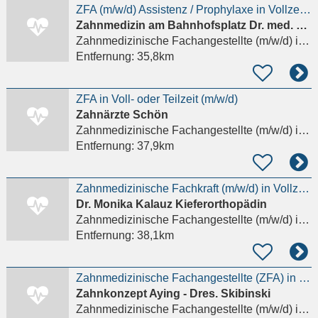
ZFA (m/w/d) Assistenz / Prophylaxe in Vollzeit oder Teilzeit
Zahnmedizin am Bahnhofsplatz Dr. med. dent. Rudolf Glasl, Dr. med. dent. Eva Herrlinger
Zahnmedizinische Fachangestellte (m/w/d)
in Ebersberg
Entfernung:
35,8km
ZFA in Voll- oder Teilzeit (m/w/d)
Zahnärzte Schön
Zahnmedizinische Fachangestellte (m/w/d)
in Bruck
Entfernung:
37,9km
Zahnmedizinische Fachkraft (m/w/d) in Vollzeit oder Teilzeit
Dr. Monika Kalauz Kieferorthopädin
Zahnmedizinische Fachangestellte (m/w/d)
in Bruck
Entfernung:
38,1km
Zahnmedizinische Fachangestellte (ZFA) in Voll-/Teilzeit
Zahnkonzept Aying - Dres. Skibinski
Zahnmedizinische Fachangestellte (m/w/d)
in Aying