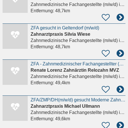
Zahnmedizinische Fachangestellte (m/w/d)
in Mering
Entfernung:
48,7km
ZFA gesucht in Geltendorf (m/w/d)
Zahnarztpraxis Silvia Wiese
Zahnmedizinische Fachangestellte (m/w/d)
in Geltendorf
Entfernung:
48,7km
ZFA - Zahnmedizinischer Fachangestellter (m/w/d)
Renate Lorenz Zahnärztin Relozahn MVZ
Zahnmedizinische Fachangestellte (m/w/d)
in Geretsried, Gartenberg
Entfernung:
49,4km
ZFA/ZMP/DH(m/w/d) gesucht Moderne Zahnarztpraxis mit 4-Tage-Woche in Ergolding
Zahnarztpraxis Michael Ullmann
Zahnmedizinische Fachangestellte (m/w/d)
in Ergolding
Entfernung:
49,6km