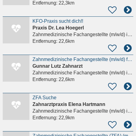
Entfernung:
22,3km
KFO-Praxis sucht dich!!
Praxis Dr. Lea Hoegerl
Zahnmedizinische Fachangestellte (m/w/d)
in Haar
Entfernung:
22,6km
Zahnmedizinische Fachangestellte (m/w/d) für die Rezeption in Teilzeit (22-27 Stunden/Woche)
Gunnar Lutz Zahnarzt
Zahnmedizinische Fachangestellte (m/w/d)
in Gröbenzell
Entfernung:
22,6km
ZFA Suche
Zahnarztpraxis Elena Hartmann
Zahnmedizinische Fachangestellte (m/w/d)
in München, Sendling-Westpark
Entfernung:
22,9km
Zahnmedizinische Fachangestellte (ZFA) (m/w/d)