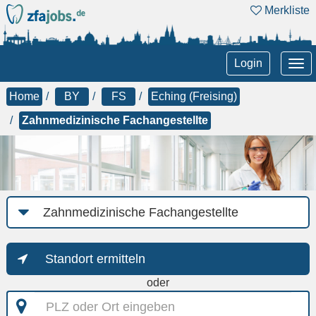
Merkliste
Tog
Login
nav
Home
BY
FS
Eching (Freising)
Zahnmedizinische Fachangestellte
Job-
Kategorie
Standort ermitteln
oder
PLZ
oder