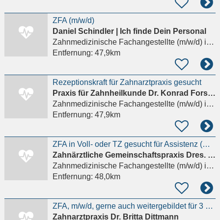
ZFA (m/w/d)
Daniel Schindler | Ich finde Dein Personal
Zahnmedizinische Fachangestellte (m/w/d)
in Friedberg
Entfernung:
47,9km
Rezeptionskraft für Zahnarztpraxis gesucht
Praxis für Zahnheilkunde Dr. Konrad Forster
Zahnmedizinische Fachangestellte (m/w/d)
in Herrsching am Ammersee
Entfernung:
47,9km
ZFA in Voll- oder TZ gesucht für Assistenz (m/w/d)
Zahnärztliche Gemeinschaftspraxis Dres. Peter und Thomas Bruggey
Zahnmedizinische Fachangestellte (m/w/d)
in Friedberg
Entfernung:
48,0km
ZFA, m/w/d, gerne auch weitergebildet für 3 Tage gesucht
Zahnarztpraxis Dr. Britta Dittmann