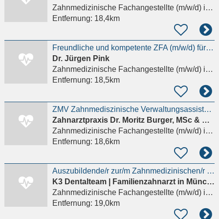
Zahnmedizinische Fachangestellte (m/w/d)
in München, Altstadt-Lehel
Entfernung:
18,4km
Freundliche und kompetente ZFA (m/w/d) für moderne Zahnarztpraxis in München gesucht
Dr. Jürgen Pink
Zahnmedizinische Fachangestellte (m/w/d)
in München, Altstadt-Lehel
Entfernung:
18,5km
ZMV Zahnmediszinische Verwaltungsassistent(in), ZFA mit Vorkenntnissen
Zahnarztpraxis Dr. Moritz Burger, MSc & Dr. Erich Schelker
Zahnmedizinische Fachangestellte (m/w/d)
in München, Laim
Entfernung:
18,6km
Auszubildende/r zur/m Zahnmedizinischen/r Fachangestellten/r ZFA (m/w/d)
K3 Dentalteam | Familienzahnarzt in München
Zahnmedizinische Fachangestellte (m/w/d)
in München, Altstadt-Lehel
Entfernung:
19,0km