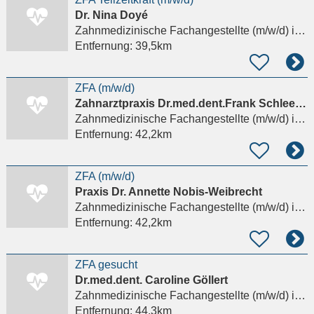
Dr. Nina Doyé
Zahnmedizinische Fachangestellte (m/w/d)
in Pöttmes
Entfernung:
39,5km
ZFA (m/w/d)
Zahnarztpraxis Dr.med.dent.Frank Schleenbecker
Zahnmedizinische Fachangestellte (m/w/d)
in Berg Starnberg
Entfernung:
42,2km
ZFA (m/w/d)
Praxis Dr. Annette Nobis-Weibrecht
Zahnmedizinische Fachangestellte (m/w/d)
in Berg Starnberg
Entfernung:
42,2km
ZFA gesucht
Dr.med.dent. Caroline Göllert
Zahnmedizinische Fachangestellte (m/w/d)
in Aßling
Entfernung:
44,3km