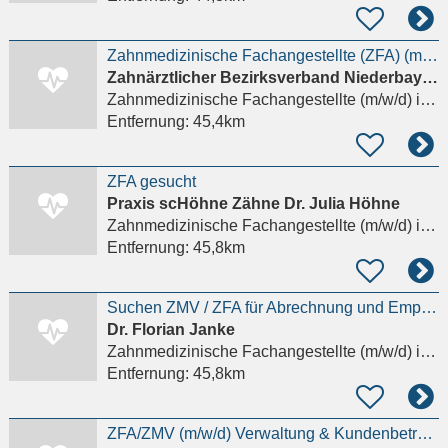
Zahnmedizinische Fachangestellte (ZFA) (m/w/d) für unsere Praxis in Kumhausen/Preisenberg bei
Zahnärztlicher Bezirksverband Niederbayern
Zahnmedizinische Fachangestellte (m/w/d)
in Kumhausen
Entfernung:
45,4km
ZFA gesucht
Praxis scHöhne Zähne Dr. Julia Höhne
Zahnmedizinische Fachangestellte (m/w/d)
in Türkenfeld
Entfernung:
45,8km
Suchen ZMV / ZFA für Abrechnung und Empfang ab September 2026 in Landshut (4 Tage Woche)
Dr. Florian Janke
Zahnmedizinische Fachangestellte (m/w/d)
in Landshut
Entfernung:
45,8km
ZFA/ZMV (m/w/d) Verwaltung & Kundenbetreuung