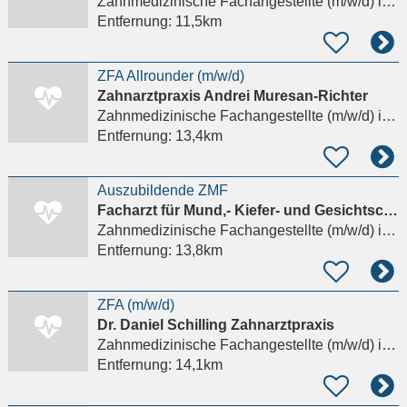
Zahnmedizinische Fachangestellte (m/w/d)
in München, Schwabing-Freimann
Entfernung:
11,5km
ZFA Allrounder (m/w/d)
Zahnarztpraxis Andrei Muresan-Richter
Zahnmedizinische Fachangestellte (m/w/d)
in Dachau
Entfernung:
13,4km
Auszubildende ZMF
Facharzt für Mund,- Kiefer- und Gesichtschirurgie Dr.med. Abdolrasoul Abarghooei
Zahnmedizinische Fachangestellte (m/w/d)
in München
Entfernung:
13,8km
ZFA (m/w/d)
Dr. Daniel Schilling Zahnarztpraxis
Zahnmedizinische Fachangestellte (m/w/d)
in Freising
Entfernung:
14,1km