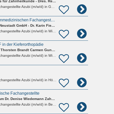
Gemeinschaftspraxis für Zahnheilkunde - Dres. Renner und Dr. Brückner
hangestellte Azubi (m/w/d)
in Goldbach Aschaffenburg
Ausbildung zur Zahnmedizinischen Fachangestellten - ZFA (m/w/d)
MVZ Dentalzentrum Neustadt GmbH - Dr. Karin Fiedler Dr. Michael Rusetzki Zahnärzte
hangestellte Azubi (m/w/d)
in Wiesbaden
 in der Kieferorthopädie
Kieferorthopädie Dr. Thorsten Brandt Carmen Gunkel M.Sc.
hangestellte Azubi (m/w/d)
in Wiesbaden
hangestellte Azubi (m/w/d)
in Hösbach
ische Fachangestellte
Dr. Wiedemann + Team Dr. Denise Wiedemann Zahnärztliche Praxis
hangestellte Azubi (m/w/d)
in Bensheim