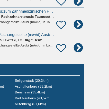
Ausbildungsplatz zur/zum Zahnmedizinischen Fachangestellten (m/w/d) ab August – Kieferorthopädie
Kieferorthopädische Fachzahnarztpraxis Taunusstein
hangestellte Azubi (m/w/d)
in Taunusstein, Bleidenstadt
Zahnmedizinische Fachangestellte (m/w/d) Ausbildung 2026
 Lewitzki, Dr. Birgit Benz
hangestellte Azubi (m/w/d)
in Lampertheim
Seligenstadt (20,3km)
km)
Aschaffenburg (33,2km)
Bensheim (35,4km)
Bad Nauheim (40,5km)
Miltenberg (51,0km)