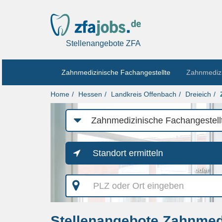
Stellenangebote ZFA
Zahnmedizinische Fachangestellte
Zahnmedizi
Home
Hessen
Landkreis Offenbach
Dreieich
Job-
Kategorie
Standort ermitteln
oder
PLZ
oder
Ort
eingeben
Stellenangebote Zahnmedi