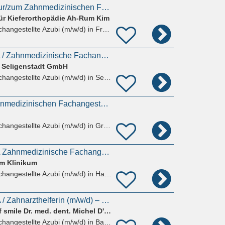
Ausbildungsplatz zur/zum Zahnmedizinischen Fachangestellten (m/w/d) - Praxis in Frankfurt
ür Kieferorthopädie Ah-Rum Kim
hangestellte Azubi (m/w/d)
in Frankfurt am Main
Ausbildung als ZFA / Zahnmedizinische Fachangestellte (m/w/d) 2026
 Seligenstadt GmbH
hangestellte Azubi (m/w/d)
in Seligenstadt
Ausbildung zur Zahnmedizinischen Fachangestellten (ZFA) (m/w/d)
hangestellte Azubi (m/w/d)
in Groß-Umstadt
Ausbildung als ZFA Zahnmedizinische Fachangestellte (m/w/d) 2026
am Klinikum
hangestellte Azubi (m/w/d)
in Hanau
Ausbildung zur ZFA / Zahnarzthelferin (m/w/d) – 30% Zuschlag
Zahnarztpraxis art of smile Dr. med. dent. Michel D'Amore
hangestellte Azubi (m/w/d)
in Bad Homburg vor der Höhe