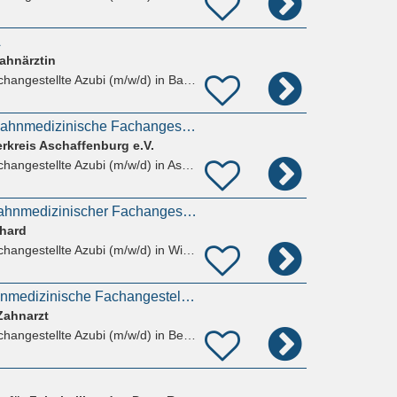
A
Zahnärztin
hangestellte Azubi (m/w/d)
in Bad Homburg vor der Höhe
Ausbildungsberuf Zahnmedizinische Fachangestellte (ZFA)
rkreis Aschaffenburg e.V.
hangestellte Azubi (m/w/d)
in Aschaffenburg, Innenstadt
Ausbildung 2026 Zahnmedizinischer Fachangestellter m/w/d - WIESBADEN-BIEBRICH
nhard
hangestellte Azubi (m/w/d)
in Wiesbaden, Biebrich
Ausbildung Als Zahnmedizinische Fachangestellte Zfa (m/w/d)
Zahnarzt
hangestellte Azubi (m/w/d)
in Bensheim, Auerbach