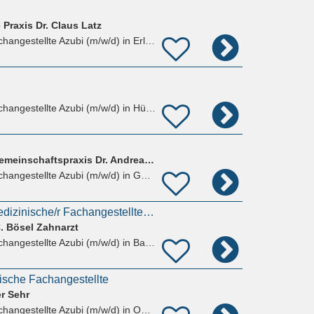
Praxis Dr. Claus Latz
hangestellte Azubi (m/w/d)
in Erlenbach am Main
hangestellte Azubi (m/w/d)
in Hünstetten
Z28 Zahnärztliche Gemeinschaftspraxis Dr. Andrea Schekelmann und Dr. Susanne Amberg
hangestellte Azubi (m/w/d)
in Gelnhausen, Hailer
Ausbildung Zahnmedizinische/r Fachangestellte/r (m/w/d)
C. Bösel Zahnarzt
hangestellte Azubi (m/w/d)
in Bad Nauheim
ische Fachangestellte
er Sehr
hangestellte Azubi (m/w/d)
in Ober-Mörlen