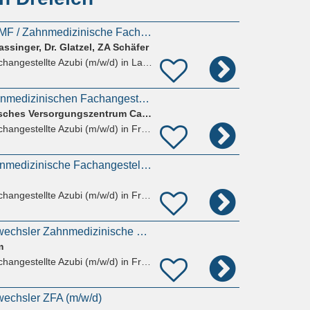
Ausbildung ZFA / ZMF / Zahnmedizinische Fachangestellte (w/m/d) Zahnarzthelferin Azubi
assinger, Dr. Glatzel, ZA Schäfer
hangestellte Azubi (m/w/d)
in Langen (Hessen)
Ausbildung zur Zahnmedizinischen Fachangestellten (m/w/d) für dieses Jahr
ZMVZ Zahnmedizinisches Versorgungszentrum Carolinum Plus GmbH
hangestellte Azubi (m/w/d)
in Frankfurt am Main, Sachsenhausen
Ausbildung als Zahnmedizinische Fachangestellte / ZFA (m/w/d)
hangestellte Azubi (m/w/d)
in Frankfurt am Main
Ausbildung / Azubiwechsler Zahnmedizinische Fachangestellte / ZFA (m/w/d)
m
hangestellte Azubi (m/w/d)
in Frankfurt am Main, Innenstadt
wechsler ZFA (m/w/d)