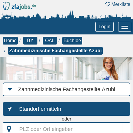
Merkliste
Tog
Login
nav
Home
BY
OAL
Buchloe
Zahnmedizinische Fachangestellte Azubi
Job-
Kategorie
Standort ermitteln
oder
PLZ
oder