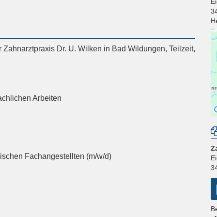
E
3
H
Zahnarztpraxis Dr. U. Wilken in Bad Wildungen, Teilzeit,
achlichen Arbeiten
Z
schen Fachangestellten (m/w/d)
E
3
B