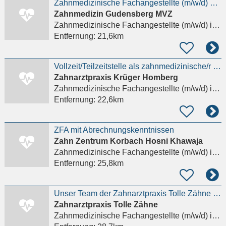
Zahnmedizinische Fachangestellte (m/w/d) – Mini-Job
Zahnmedizin Gudensberg MVZ
Zahnmedizinische Fachangestellte (m/w/d)
in Gudensberg
Entfernung:
21,6km
Vollzeit/Teilzeitstelle als zahnmedizinische/r Fachangestellte/r
Zahnarztpraxis Krüger Homberg
Zahnmedizinische Fachangestellte (m/w/d)
in Homberg (Efze)
Entfernung:
22,6km
ZFA mit Abrechnungskenntnissen
Zahn Zentrum Korbach Hosni Khawaja
Zahnmedizinische Fachangestellte (m/w/d)
in Korbach
Entfernung:
25,8km
Unser Team der Zahnarztpraxis Tolle Zähne sucht Verstärkung
Zahnarztpraxis Tolle Zähne
Zahnmedizinische Fachangestellte (m/w/d)
in Stadtallendorf