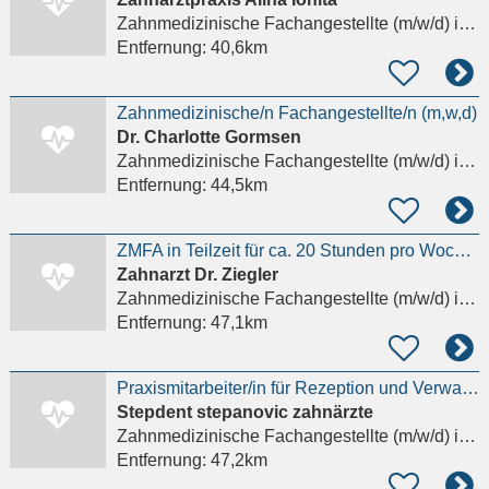
Zahnmedizinische Fachangestellte (m/w/d)
in Diemelsee
Entfernung:
40,6km
Zahnmedizinische/n Fachangestellte/n (m,w,d)
Dr. Charlotte Gormsen
Zahnmedizinische Fachangestellte (m/w/d)
in Warburg
Entfernung:
44,5km
ZMFA in Teilzeit für ca. 20 Stunden pro Woche !
Zahnarzt Dr. Ziegler
Zahnmedizinische Fachangestellte (m/w/d)
in Biedenkopf, Wallau
Entfernung:
47,1km
Praxismitarbeiter/in für Rezeption und Verwaltung (m/w/d)
Stepdent stepanovic zahnärzte
Zahnmedizinische Fachangestellte (m/w/d)
in Nieste
Entfernung:
47,2km