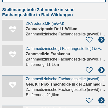
Ort
Stellenangebote Zahnmedizinische
eingeben
Fachangestellte in Bad Wildungen
ZFA oder ZMP (m/w/d)
Zahnarztpraxis Dr. U. Wilken
Zahnmedizinische Fachangestellte (m/w/d)
in Bad Wildungen
Zahnmedizinische(r) Fachangestellte(r) (ZFA, m/w/d) 2027
Zahnmedizin Frankenau
Zahnmedizinische Fachangestellte (m/w/d)
in Allendorf (Eder)
Entfernung:
11,1km
Zahnmedizinische Fachangestellte (m/w/d) – Mini-Job
Ges. für Praxisnachfolge in der Zahnmedizin GmbH
Zahnmedizinische Fachangestellte (m/w/d)
in Gudensberg
Entfernung:
21,6km