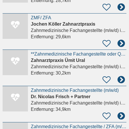
Entfernung:
28,7km
ZMF/ ZFA
Jochen Köller Zahnarztpraxis
Zahnmedizinische Fachangestellte (m/w/d)
in Stadtallendorf
Entfernung:
29,6km
**Zahnmedizinische Fachangestellte oder Quereinteiger (m/w/d) gesucht!**
Zahnarztpraxis Ümit Ural
Zahnmedizinische Fachangestellte (m/w/d)
in Stadtallendorf
Entfernung:
30,2km
Zahnmedizinische Fachangestellte (m/w/d)
Dr. Nicolas Frisch + Partner
Zahnmedizinische Fachangestellte (m/w/d)
in Kassel, Bad Wilhelmshöhe
Entfernung:
34,9km
Zahnmedizinische Fachangestellte / ZFA (m/w/d)