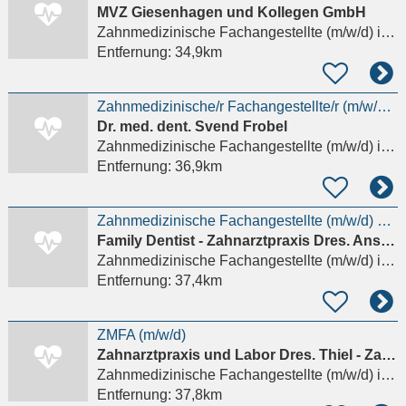
MVZ Giesenhagen und Kollegen GmbH
Zahnmedizinische Fachangestellte (m/w/d)
in Kassel, Bad Wilhelmshöhe
Entfernung:
34,9km
Zahnmedizinische/r Fachangestellte/r (m/w/d) in Teilzeit
Dr. med. dent. Svend Frobel
Zahnmedizinische Fachangestellte (m/w/d)
in Kassel, Mitte
Entfernung:
36,9km
Zahnmedizinische Fachangestellte (m/w/d) an der Rezeption — Teilzeit
Family Dentist - Zahnarztpraxis Dres. Ansari & Kollegen
Zahnmedizinische Fachangestellte (m/w/d)
in Marburg
Entfernung:
37,4km
ZMFA (m/w/d)
Zahnarztpraxis und Labor Dres. Thiel - Zahnärzte am Königsplatz
Zahnmedizinische Fachangestellte (m/w/d)
in Kassel, Mitte
Entfernung:
37,8km