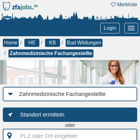
Merkliste
Tog
Login
nav
Home
HE
KB
Bad Wildungen
Zahnmedizinische Fachangestellte
Job-
Kategorie
Standort ermitteln
oder
PLZ
oder