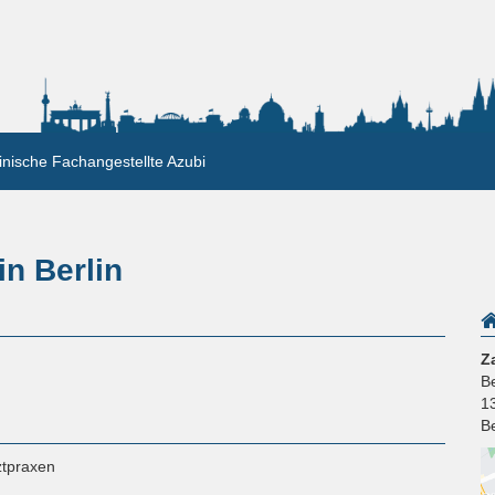
nische Fachangestellte Azubi
n Berlin
Z
Be
1
Be
ztpraxen