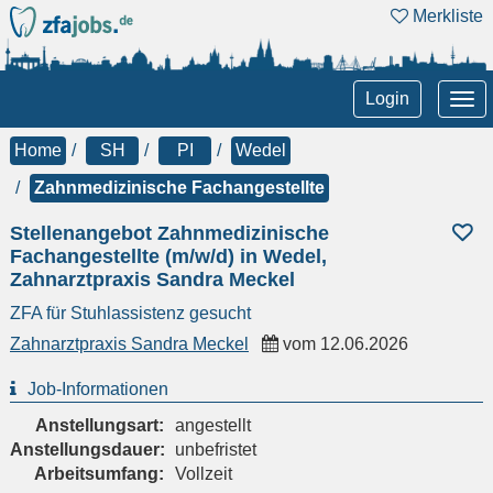
Merkliste
Tog
Login
nav
Home
SH
PI
Wedel
Zahnmedizinische Fachangestellte
Stellenangebot Zahnmedizinische
Fachangestellte (m/w/d) in Wedel,
Zahnarztpraxis Sandra Meckel
ZFA für Stuhlassistenz gesucht
Zahnarztpraxis Sandra Meckel
vom
12.06.2026
Job-Informationen
Anstellungsart:
angestellt
Anstellungsdauer:
unbefristet
Arbeitsumfang:
Vollzeit