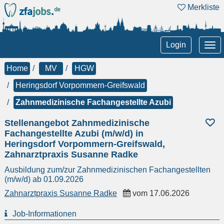
Merkliste
Tog
Login
nav
Home
MV
HGW
Heringsdorf Vorpommern-Greifswald
Zahnmedizinische Fachangestellte Azubi
Stellenangebot Zahnmedizinische
Fachangestellte Azubi (m/w/d) in
Heringsdorf Vorpommern-Greifswald,
Zahnarztpraxis Susanne Radke
Ausbildung zum/zur Zahnmedizinischen Fachangestellten
(m/w/d) ab 01.09.2026
Zahnarztpraxis Susanne Radke
vom
17.06.2026
Job-Informationen