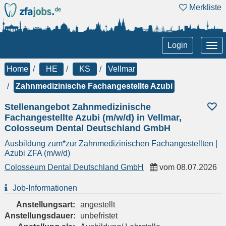
Merkliste
Tog
Login
nav
Home
HE
KS
Vellmar
Zahnmedizinische Fachangestellte Azubi
Stellenangebot Zahnmedizinische
Fachangestellte Azubi (m/w/d) in Vellmar,
Colosseum Dental Deutschland GmbH
Ausbildung zum*zur Zahnmedizinischen Fachangestellten |
Azubi ZFA (m/w/d)
Colosseum Dental Deutschland GmbH
vom
08.07.2026
Job-Informationen
Anstellungsart:
angestellt
Anstellungsdauer:
unbefristet