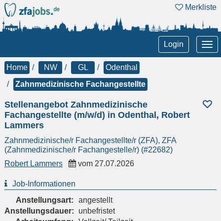
Merkliste
Tog
Login
nav
Home
NW
GL
Odenthal
Zahnmedizinische Fachangestellte
Stellenangebot Zahnmedizinische
Fachangestellte (m/w/d) in Odenthal, Robert
Lammers
Zahnmedizinische/r Fachangestellte/r (ZFA), ZFA
(Zahnmedizinische/r Fachangestelle/r) (#22682)
Robert Lammers
vom
27.07.2026
Job-Informationen
Anstellungsart:
angestellt
Anstellungsdauer:
unbefristet