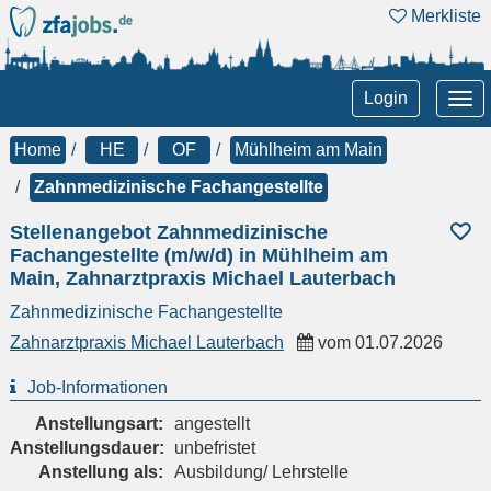
Merkliste
Tog
Login
nav
Home
HE
OF
Mühlheim am Main
Zahnmedizinische Fachangestellte
Stellenangebot Zahnmedizinische
Fachangestellte (m/w/d) in Mühlheim am
Main, Zahnarztpraxis Michael Lauterbach
Zahnmedizinische Fachangestellte
Zahnarztpraxis Michael Lauterbach
vom
01.07.2026
Job-Informationen
Anstellungsart:
angestellt
Anstellungsdauer:
unbefristet
Anstellung als:
Ausbildung/ Lehrstelle