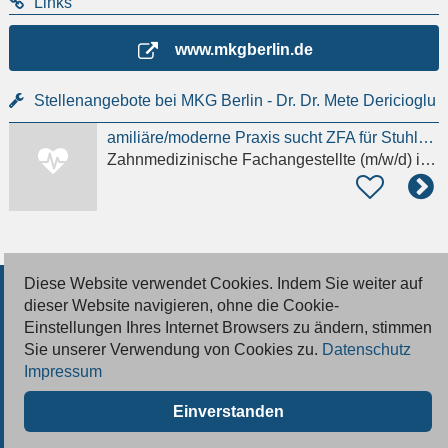
Links
www.mkgberlin.de
Stellenangebote bei MKG Berlin - Dr. Dr. Mete Dericioglu
amiliäre/moderne Praxis sucht ZFA für Stuhlassistenz m/w/d Details anzeigen
Zahnmedizinische Fachangestellte (m/w/d)
in Berlin
Diese Website verwendet Cookies. Indem Sie weiter auf
© 2026 Deutsche Jobmarkt GmbH
dieser Website navigieren, ohne die Cookie-
Einstellungen Ihres Internet Browsers zu ändern, stimmen
Inserieren
Sie unserer Verwendung von Cookies zu.
Datenschutz
Impressum
Kontakt
Einverstanden
AGB