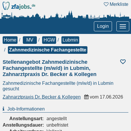
Merkliste
Tog
Login
nav
Home
MV
HGW
Lubmin
Zahnmedizinische Fachangestellte
Stellenangebot Zahnmedizinische
Fachangestellte (m/w/d) in Lubmin,
Zahnarztpraxis Dr. Becker & Kollegen
Zahnmedizinische Fachangestellte (m/w/d) in Lubmin
gesucht
Zahnarztpraxis Dr. Becker & Kollegen
vom
17.06.2026
Job-Informationen
Anstellungsart:
angestellt
Anstellungsdauer:
unbefristet