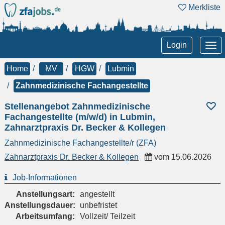
Merkliste
Tog
Login
nav
Home
MV
HGW
Lubmin
Zahnmedizinische Fachangestellte
Stellenangebot Zahnmedizinische
Fachangestellte (m/w/d) in Lubmin,
Zahnarztpraxis Dr. Becker & Kollegen
Zahnmedizinische Fachangestellte/r (ZFA)
Zahnarztpraxis Dr. Becker & Kollegen
vom
15.06.2026
Job-Informationen
Anstellungsart:
angestellt
Anstellungsdauer:
unbefristet
Arbeitsumfang:
Vollzeit/ Teilzeit