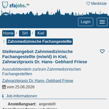
Merkliste
Tog
Login
nav
Home
SH
Kiel
Zahnmedizinische Fachangestellte
Stellenangebot Zahnmedizinische
Fachangestellte (m/w/d) in Kiel,
Zahnarztpraxis Dr. Hans- Gebhard Friese
Auszubildende/n zur/zum Zahnmedizinischen
Fachangestellten
Zahnarztpraxis Dr. Hans- Gebhard Friese
vom
25.06.2026
Job-Informationen
Anstellungsart:
angestellt