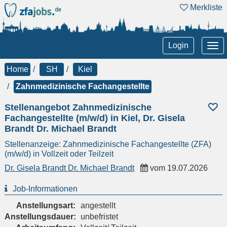
Merkliste
Tog
Login
nav
Home
SH
Kiel
Zahnmedizinische Fachangestellte
Stellenangebot Zahnmedizinische
Fachangestellte (m/w/d) in Kiel, Dr. Gisela
Brandt Dr. Michael Brandt
Stellenanzeige: Zahnmedizinische Fachangestellte (ZFA)
(m/w/d) in Vollzeit oder Teilzeit
Dr. Gisela Brandt Dr. Michael Brandt
vom
19.07.2026
Job-Informationen
Anstellungsart:
angestellt
Anstellungsdauer:
unbefristet