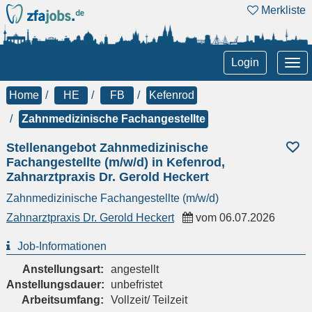
Merkliste
Tog
Login
nav
Home
HE
FB
Kefenrod
Zahnmedizinische Fachangestellte
Stellenangebot Zahnmedizinische
Fachangestellte (m/w/d) in Kefenrod,
Zahnarztpraxis Dr. Gerold Heckert
Zahnmedizinische Fachangestellte (m/w/d)
Zahnarztpraxis Dr. Gerold Heckert
vom
06.07.2026
Job-Informationen
Anstellungsart:
angestellt
Anstellungsdauer:
unbefristet
Arbeitsumfang:
Vollzeit/ Teilzeit