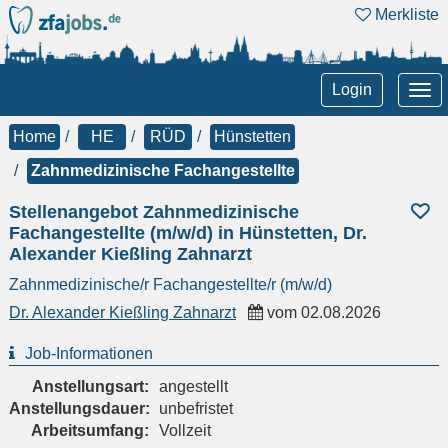
Merkliste
Tog
Login
nav
Home
HE
RÜD
Hünstetten
Zahnmedizinische Fachangestellte
Stellenangebot Zahnmedizinische
Fachangestellte (m/w/d) in Hünstetten, Dr.
Alexander Kießling Zahnarzt
Zahnmedizinische/r Fachangestellte/r (m/w/d)
Dr. Alexander Kießling Zahnarzt
vom
02.08.2026
Job-Informationen
Anstellungsart:
angestellt
Anstellungsdauer:
unbefristet
Arbeitsumfang:
Vollzeit