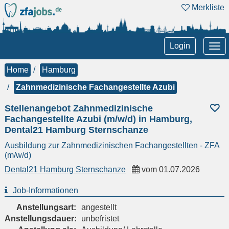
Merkliste
Tog
Login
nav
Home
Hamburg
Zahnmedizinische Fachangestellte Azubi
Stellenangebot Zahnmedizinische
Fachangestellte Azubi (m/w/d) in Hamburg,
Dental21 Hamburg Sternschanze
Ausbildung zur Zahnmedizinischen Fachangestellten - ZFA
(m/w/d)
Dental21 Hamburg Sternschanze
vom
01.07.2026
Job-Informationen
Anstellungsart:
angestellt
Anstellungsdauer:
unbefristet