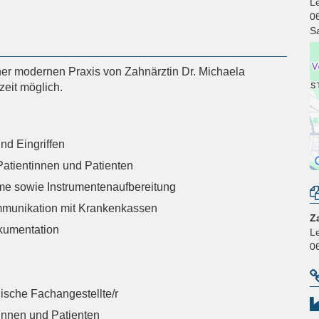
L
0
S
ner modernen Praxis von Zahnärztin Dr. Michaela
zeit möglich.
nd Eingriffen
atientinnen und Patienten
me sowie Instrumentenaufbereitung
unikation mit Krankenkassen
Z
kumentation
L
0
sche Fachangestellte/r
innen und Patienten