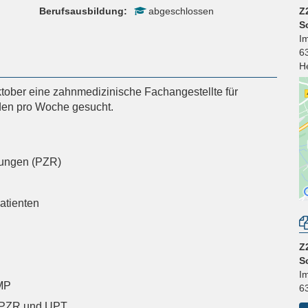
Berufsausbildung:
abgeschlossen
Z
S
I
6
H
tober eine zahnmedizinische Fachangestellte für
nden pro Woche gesucht.
gungen (PZR)
atienten
Z
S
I
MP
6
n PZR und UPT