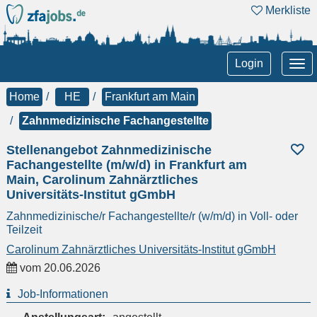
Merkliste
Tog
Login
nav
Home
HE
Frankfurt am Main
Zahnmedizinische Fachangestellte
Stellenangebot Zahnmedizinische
Fachangestellte (m/w/d) in Frankfurt am
Main, Carolinum Zahnärztliches
Universitäts-Institut gGmbH
Zahnmedizinische/r Fachangestellte/r (w/m/d) in Voll- oder
Teilzeit
Carolinum Zahnärztliches Universitäts-Institut gGmbH
vom
20.06.2026
Job-Informationen