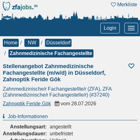
Merkliste
Tog
Login
nav
Home
NW
Düsseldorf
Zahnmedizinische Fachangestellte
Stellenangebot Zahnmedizinische
Fachangestellte (m/w/d) in Düsseldorf,
Zahnoptik Feride Gök
Zahnmedizinische/r Fachangestellte/r (ZFA), ZFA
(Zahnmedizinische/r Fachangestelle/r) (#37240)
Zahnoptik Feride Gök
vom
28.07.2026
Job-Informationen
Anstellungsart:
angestellt
Anstellungsdauer:
unbefristet