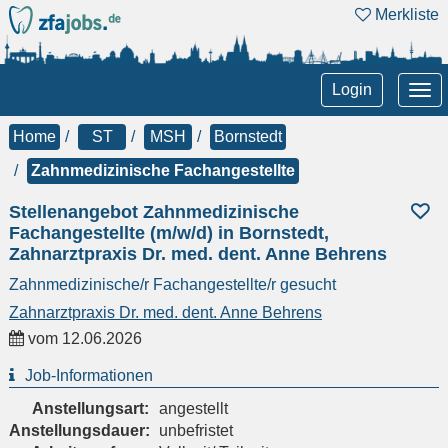
Merkliste
Tog
Login
nav
Home
ST
MSH
Bornstedt
Zahnmedizinische Fachangestellte
Stellenangebot Zahnmedizinische
Fachangestellte (m/w/d) in Bornstedt,
Zahnarztpraxis Dr. med. dent. Anne Behrens
Zahnmedizinische/r Fachangestellte/r gesucht
Zahnarztpraxis Dr. med. dent. Anne Behrens
vom
12.06.2026
Job-Informationen
Anstellungsart:
angestellt
Anstellungsdauer:
unbefristet